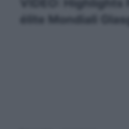
VIDEO: Highlights 
élite Mondiali Gl