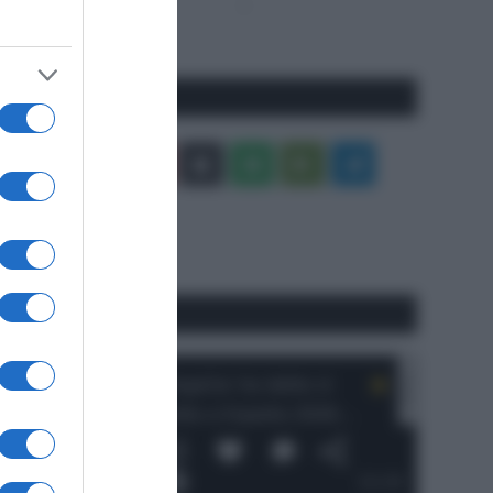
Pagina
Prossima
precedente
Pagina
Seguici qui
Facebook
X
You
Apple
Spotify
Google
Telegram
Tube
Play
RSS
#SpazioTalk