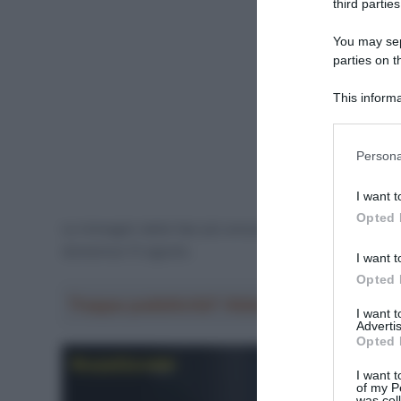
third parties
You may sepa
parties on t
This informa
Participants
Please note
Persona
information 
deny consent
I want t
in below Go
Opted 
Le immagini delle fasi più emozionanti della Prova in 
domenica 13 agosto.
I want t
Opted 
Troppa pubblicità? Abbonati gratis a Sp
I want 
Advertis
Opted 
I want t
of my P
was col