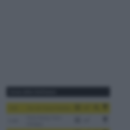
Corse della Settimana
1-9/8
Tour de France Femmes
China Xizang Trans-
2-6/8
Himalaya