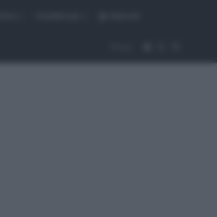
fiche
CicloMercato
Abbonati
Accedi
Cambia aspet
Cerca
Segui