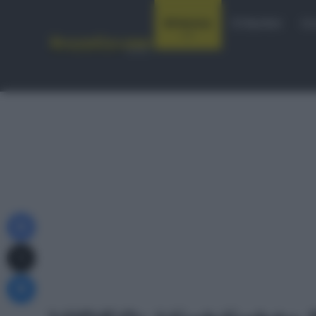
Notizie
Startlist
Co
Facebook
X
Messenger