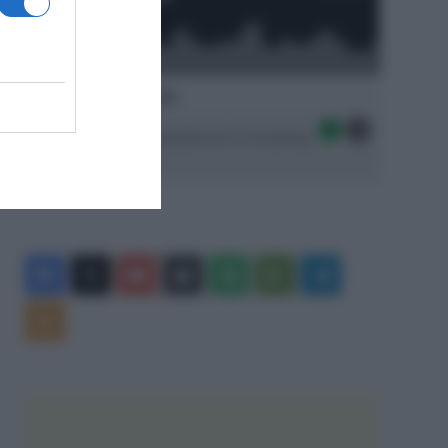
Ascolta SpazioTalk!
Seguici sulle migliori piattaforme di streaming:
Facebook
X
You
Apple
Spotify
Google
Telegram
Tube
Play
RSS