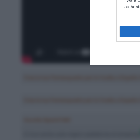
authenti
Crea la tua Fantasquadra per la Vuelta a Españ
Crea la tua Fantasquadra per la Vuelta a Españ
Ascolta SpazioTalk!
Ci trovi anche sulle migliori piattaforme di streamin