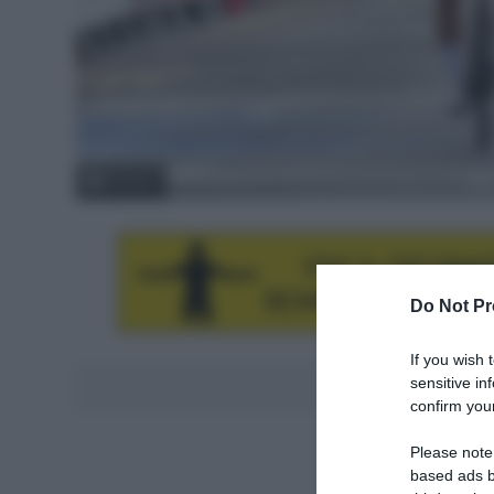
© Sirotti
Do Not Pr
If you wish 
sensitive in
Aggiungici al
confirm your
Please note
based ads b