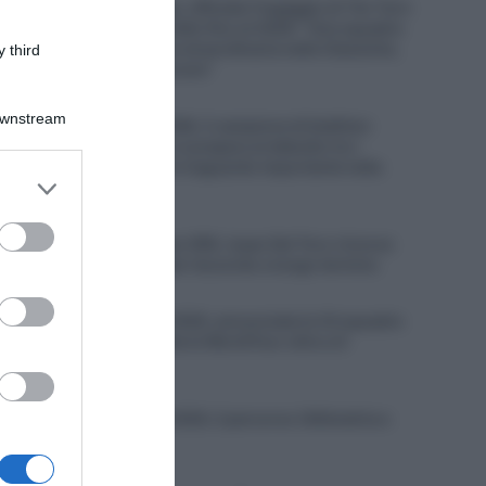
Soudal Quick-Step, ufficiale l’ingaggio di Tim Torn
Teutenberg, contratto fino al 2028: “Una squadra
con una tradizione straordinaria nelle Classiche,
 third
dove voglio migliorare”
6 Agosto 2026, 11:07
Downstream
Decathlon CMA CGM, il campione di biathlon
Émilien Jacquelin si prepara al debutto tra i
professionisti: “Un traguardo importante nella
er and store
mia carriera”
to grant or
6 Agosto 2026, 10:37
ed purposes
UAE Team Emirates XRG, Isaac Del Toro rinnova
fino al 2031, trovato l’accordo a lungo termine
6 Agosto 2026, 10:31
Bretagne Classic 2026, annunciate le 24 squadre
al via: presenti tutte le WorldTour oltre a 6
Professional
6 Agosto 2026, 9:55
Bretagne Classic 2026, il percorso (Altimetria e
Planimetria)