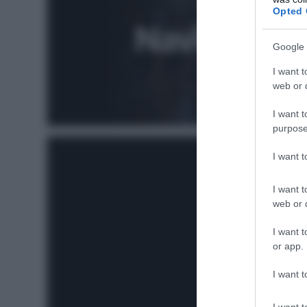
Opted 
Google 
I want t
web or d
I want t
purpose
I want 
I want t
web or d
I want t
or app.
I want t
I want t