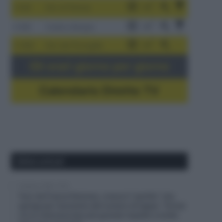
3-9/8
Giro di Polonia
4-8/8
Vuelta a Burgos
5-16/8
Giro del Portogallo
Gli orari giorno per giorno
Calendario Dirette TV
Ultimi articoli
6 Agosto 2026, 13:16
Tour de France Femmes, cresce il “partito” che
spinge per l’aumento del numero di tappe: “Ormai
c’è un interesse ben più grande rispetto a molte