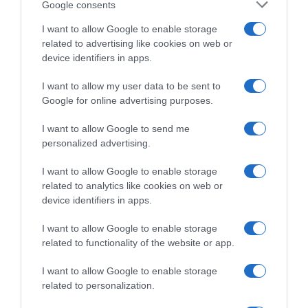
Google consents
I want to allow Google to enable storage
related to advertising like cookies on web or
device identifiers in apps.
I want to allow my user data to be sent to
Google for online advertising purposes.
Belgio, Remco Evenepoel e
SD Worx-Protime, Lotte
Lotte Kopecky vincono la Bici
Kopecky torna dall’infortunio
I want to allow Google to send me
di Cristallo per il quarto anno
e vince subito in pista:
personalized advertising.
consecutivo
“Iniziavo con punti
interrogativi”
22 Novembre 2025, 8:59
I want to allow Google to enable storage
16 Novembre 2025, 9:30
related to analytics like cookies on web or
device identifiers in apps.
I want to allow Google to enable storage
related to functionality of the website or app.
Commenta
I want to allow Google to enable storage
related to personalization.