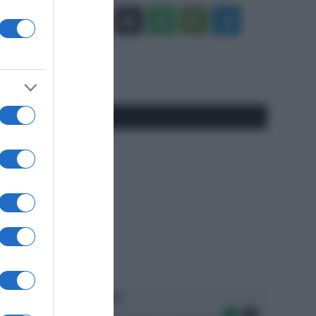
Facebook
X
You
Apple
Spotify
Google
Telegram
Tube
Play
RSS
#SpazioTalk
Ascolta SpazioTalk!