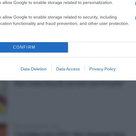
o allow Google to enable storage related to personalization.
nuovo tentativo il 12 dicembre: “Sarà
difficile, ma penso di poter alzare
o allow Google to enable storage related to security, including
l’asticella”
cation functionality and fraud prevention, and other user protection.
r
CONFIRM
9 Novembre 2020, 19:02
Israel Start-Up Nation, Daniel Martin:
Data Deletion
Data Access
Privacy Policy
“Ho fatto una Vuelta quasi perfetta.
Non vedo l’ora di correre con Froome”
r
8 Novembre 2020, 10:50
CicloMercato 2021, Alex Dowsett farà