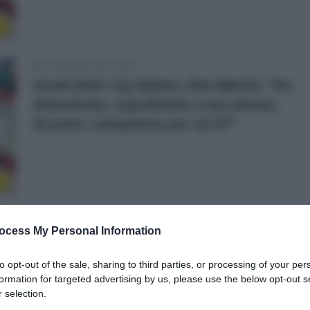
r
3 Dicembre 2020, 18:42
Israel Start-Up Nation, Dan Martin: “Ho
dimostrato, soprattutto a me stesso,
di poter competere per un GT”
r
3 Dicembre 2020, 13:57
ocess My Personal Information
CicloMercato 2021, Mihkel Räim scrive
a Babbo Natale: “Sono stato un bravo
to opt-out of the sale, sharing to third parties, or processing of your per
bambino, vorrei un nuovo contratto”
formation for targeted advertising by us, please use the below opt-out s
 selection.