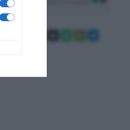
Seguici sulle migliori piattaforme di streaming:
Facebook
X
You
Apple
Spotify
Google
Telegram
Tube
Play
RSS