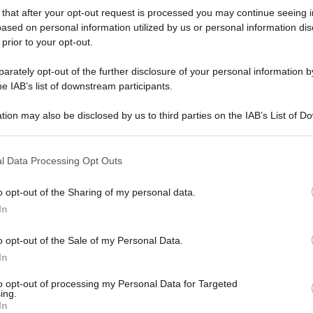
 that after your opt-out request is processed you may continue seeing i
ased on personal information utilized by us or personal information dis
o
 prior to your opt-out.
26 Novembre 2020, 14:00
rately opt-out of the further disclosure of your personal information by
Bilancio Squadre 2020: Israel Start-Up
he IAB’s list of downstream participants.
Nation
tion may also be disclosed by us to third parties on the IAB’s List of 
 that may further disclose it to other third parties.
 that this website/app uses one or more Google services and may gath
l Data Processing Opt Outs
including but not limited to your visit or usage behaviour. You may click 
 to Google and its third-party tags to use your data for below specifi
o opt-out of the Sharing of my personal data.
ogle consent section.
p
In
o opt-out of the Sale of my Personal Data.
21 Novembre 2020, 11:02
In
Campionati Nazionali 2020, in Israele
Omer Goldstein conquista il titolo nella
to opt-out of processing my Personal Data for Targeted
ing.
prova in linea
In