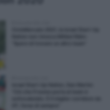
tion 2020
16 Dicembre 2020, 15:09
CicloMercato 2021, la Israel Start-Up
Nation non rinnova Mihkel Räim:
“Spero di trovare un altro team”
o
6 Dicembre 2020, 13:29
Israel Start-Up Nation, Dan Martin:
“Ciò che Froome porta al team è
sottovalutato. È il miglior corridore da
GT, forse di sempre”