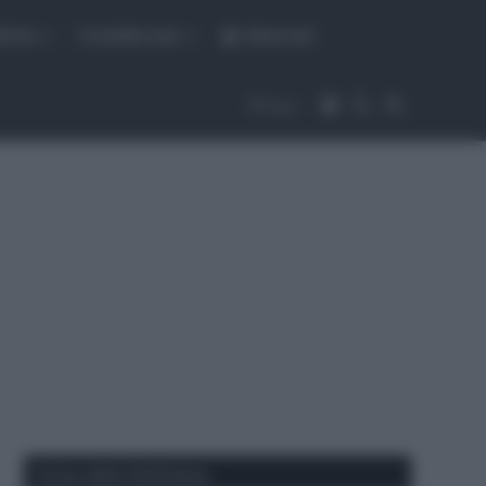
fiche
CicloMercato
Abbonati
Accedi
Cambia aspet
Cerca
Segui
Corse della Settimana