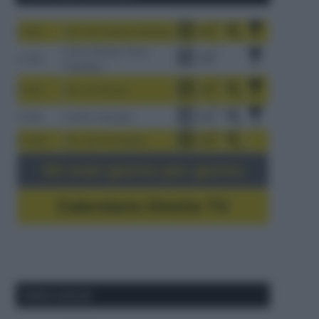
1-9/8
Tour de France Femmes
China Xizang Trans-
2-6/8
Himalaya
3-9/8
Giro di Polonia
4-8/8
Vuelta a Burgos
5-16/8
Giro del Portogallo
Gli orari giorno per giorno
Calendario Dirette TV
Ultimi articoli