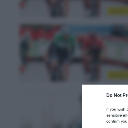
WorldTou
WorldTou
Do Not Pr
If you wish 
sensitive in
confirm your