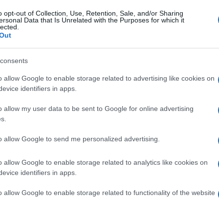
o opt-out of Collection, Use, Retention, Sale, and/or Sharing
ersonal Data that Is Unrelated with the Purposes for which it
lected.
Out
consents
e
o allow Google to enable storage related to advertising like cookies on
evice identifiers in apps.
18 Novembre 2020, 19:15
Record dell’Ora, Alex Dowsett
o allow my user data to be sent to Google for online advertising
costretto a posticipare il tentativo
s.
dopo aver contratto il Covid-19:
to allow Google to send me personalized advertising.
“Deluso, ma la salute è la priorità”
o allow Google to enable storage related to analytics like cookies on
evice identifiers in apps.
r
o allow Google to enable storage related to functionality of the website
10 Novembre 2020, 15:31
Record dell’Ora, Alex Dowsett farà un