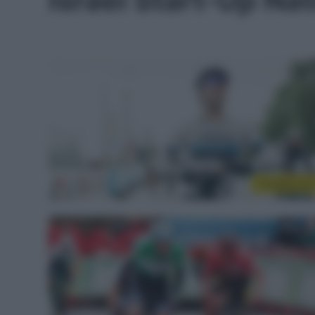
Israel Start-Up Na
CicloMercat