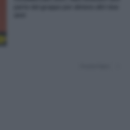
parte del gruppo per almeno altri due
anni
o
Prossima Pagina