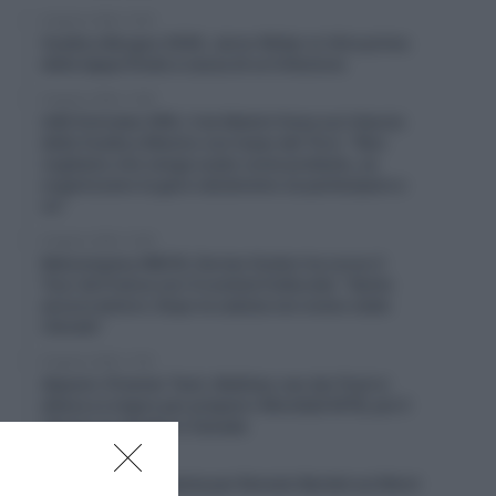
8 Agosto 2026, 12:55
Vuelta a Burgos 2026, Jarno Widar si ritira prima
della tappa finale a causa di un’infezione
8 Agosto 2026, 12:38
UAE Emirates XRG, il ds Matxín frena sul rilancio
della Vuelta a Mexico con Isaac del Toro: “Non
vogliamo che venga usato come pretesto, se
organizzano la gara valuteremo se partecipare o
no”
8 Agosto 2026, 12:09
Netcompany INEOS, Dorian Godon ha corso il
Tour de France con 4 costole fratturate: “Sento
ancora dolore. Dopo la caduta non erano state
rilevate”
8 Agosto 2026, 11:45
Alpecin-Premier Tech, Mathieu van der Poel si
allena a Livigno per prepare i Mondiali MTB, poi il
ritorno su strada in Canada
8 Agosto 2026, 10:00
Francia, brutta caduta per Romain Bardet sul Mont