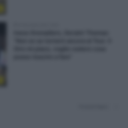
s
24 Novembre 2022, 18:25
Ineos Grenadiers, Geraint Thomas:
“Non so se tornerò ancora al Tour. Il
Giro mi piace, voglio vedere cosa
posso riuscire a fare”
r
Prossima Pagina