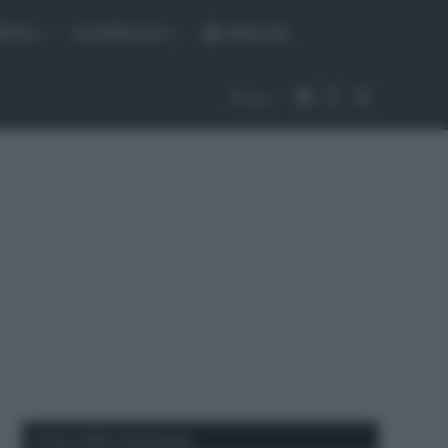
fiche
CicloMercato
Abbonati
Accedi
Cambia aspet
Cerca
Segui
Corse della Settimana