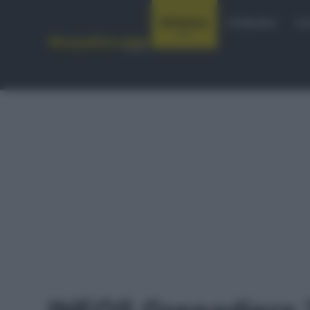
Notizie
Startlist
Co