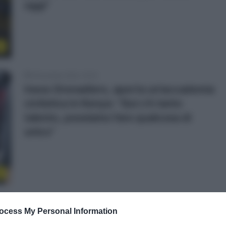
oggi”
s
9 Dicembre 2022, 16:19
Ineos Grenadiers, aperta un’accademia
ciclistica in Kenya: “Qui c’è tanto
talento, possiamo fare qualcosa di
unico”
r
4 Dicembre 2022, 9:25
ocess My Personal Information
CDM Ciclocross, Tom Pidcock sulla