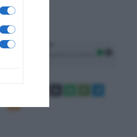
Ascolta SpazioTalk!
Seguici sulle migliori piattaforme di streaming:
Facebook
X
You
Apple
Spotify
Google
Telegram
Tube
Play
RSS