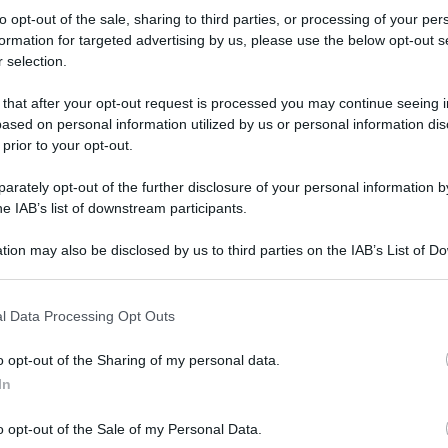
prova di Anversa: “Non è il mio
to opt-out of the sale, sharing to third parties, or processing of your per
percorso, c’è molta sabbia, ma spero
formation for targeted advertising by us, please use the below opt-out s
di competere con Van Aert e Van Der
 selection.
Poel”
 that after your opt-out request is processed you may continue seeing i
ased on personal information utilized by us or personal information dis
 prior to your opt-out.
s
rately opt-out of the further disclosure of your personal information by
1 Dicembre 2022, 14:43
he IAB’s list of downstream participants.
Ineos Grenadiers, Elia Viviani: “I
tion may also be disclosed by us to third parties on the IAB’s List of 
velocisti puri finiranno per scomparire”
 that may further disclose it to other third parties.
 that this website/app uses one or more Google services and may gath
l Data Processing Opt Outs
including but not limited to your visit or usage behaviour. You may click 
 to Google and its third-party tags to use your data for below specifi
o opt-out of the Sharing of my personal data.
ogle consent section.
In
r
o opt-out of the Sale of my Personal Data.