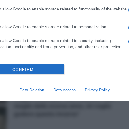
o allow Google to enable storage related to functionality of the website
27 Novembre 2022, 19:24
Ineos Grenadiers, Tom Pidcock
costretto al ritiro ma poi si fa 60km in
o allow Google to enable storage related to personalization.
bici fino a casa
o allow Google to enable storage related to security, including
cation functionality and fraud prevention, and other user protection.
r
CONFIRM
26 Novembre 2022, 17:14
Ineos Grenadiers, primo trionfo in
Data Deletion
Data Access
Privacy Policy
maglia iridata per Tom Pidcock: “Sto
meglio dello scorso anno, mi voglio
godere questo inverno”