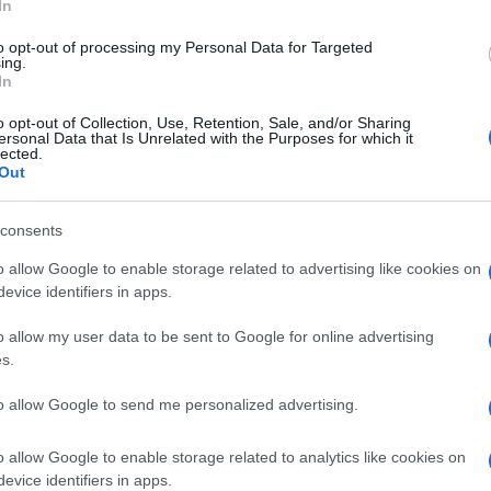
In
29 Novembre 2022, 16:00
Ciclocross, Tom Pidcock ammette:
to opt-out of processing my Personal Data for Targeted
ing.
“Non ho il peso e la potenza di Van Der
In
Poel e Van Aert, questo rende difficile
o opt-out of Collection, Use, Retention, Sale, and/or Sharing
batterli”
ersonal Data that Is Unrelated with the Purposes for which it
lected.
Out
s
consents
o allow Google to enable storage related to advertising like cookies on
28 Novembre 2022, 14:00
evice identifiers in apps.
Bilancio Squadre 2022: Ineos
o allow my user data to be sent to Google for online advertising
Grenadiers
s.
to allow Google to send me personalized advertising.
o allow Google to enable storage related to analytics like cookies on
p
evice identifiers in apps.