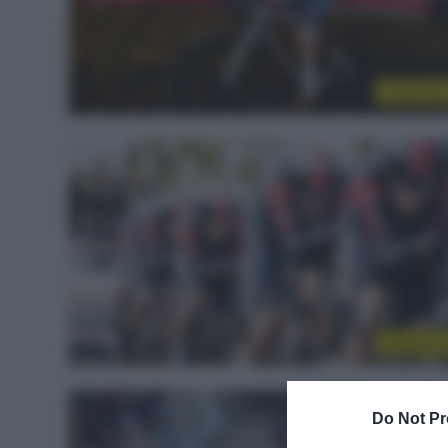
Ciclocros
WorldTou
Do Not Pr