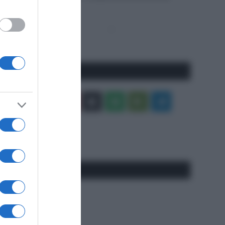
deserto”
Pagina
Prossima
precedente
Pagina
Seguici qui
Facebook
X
You
Apple
Spotify
Google
Telegram
Tube
Play
RSS
#SpazioTalk