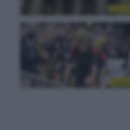
Ciclocros
WorldTou