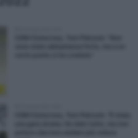
 2022
26 Dicembre 2022, 19:13
CDM Ciclocross, Tom Pidcock: “Non
sono stato abbastanza forte, ma a un
certo punto ci ho creduto”
r
11 Dicembre 2022, 18:50
CDM Ciclocross, Tom Pidcock: “È stata
una gara strana. Ho dato tutto, ma non
potevo davvero andare più veloce