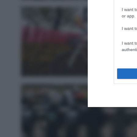
I want t
or app.
I want t
I want t
authenti
WorldTou