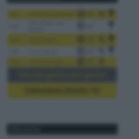
1-9/8
Tour de France Femmes
China Xizang Trans-
2-6/8
Himalaya
3-9/8
Giro di Polonia
4-8/8
Vuelta a Burgos
5-16/8
Giro del Portogallo
Gli orari giorno per giorno
Calendario Dirette TV
Ultimi articoli