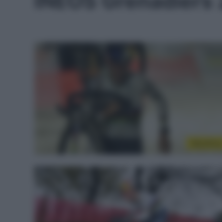
INEOS Grenadiers
WorldTou