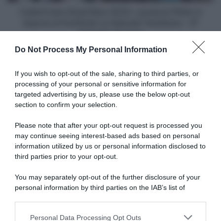
al
Cadel Evans Road Race 2024, Laurence Pithie si
fotofinish
impone al fotofinish su Natnael Tesfatsion - 8°
su
Christian Scaroni
Natnael
Do Not Process My Personal Information
Tesfatsion
Articoli correlati
-
8°
If you wish to opt-out of the sale, sharing to third parties, or
Christian
processing of your personal or sensitive information for
Scaroni
targeted advertising by us, please use the below opt-out
section to confirm your selection.
Please note that after your opt-out request is processed you
may continue seeing interest-based ads based on personal
information utilized by us or personal information disclosed to
Challenge Mallorca 2024,
VIDEO: Ultimo Chilometro
manovra folle di una moto: il
Trofeo Palma – Challenge
third parties prior to your opt-out.
gruppo lanciato la schiva per
Mallorca 2024
un soffio
You may separately opt-out of the further disclosure of your
28 Gennaio 2024, 16:53
28 Gennaio 2024, 18:55
personal information by third parties on the IAB’s list of
downstream participants.
Personal Data Processing Opt Outs
This information may also be disclosed by us to third parties