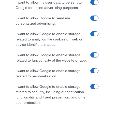
I want to allow my user data to be sent to
Google for online advertising purposes.
Challenge Mallorca 2024,
Challenge Mallorca 2024,
tempismo perfetto di Gerben
Alberto Bettiol: “Le
I want to allow Google to send me
Thijssen al Trofeo Palma
sensazioni sono buone e
personalized advertising.
sono contento della mia
28 Gennaio 2024, 14:09
forma. Il programma per
I want to allow Google to enable storage
quest’anno sarà sempre lo
related to analytics like cookies on web or
stesso”
device identifiers in apps.
28 Gennaio 2024, 12:00
I want to allow Google to enable storage
related to functionality of the website or app.
Commenta
I want to allow Google to enable storage
related to personalization.
I want to allow Google to enable storage
© Copyright 2026, All Rights Reserved Designed by
related to security, including authentication
functionality and fraud prevention, and other
©SpazioCiclismo
Preferenze Privacy
user protection.
Contatti
Redazione
Privacy & Cookie Policy
Pubblicità