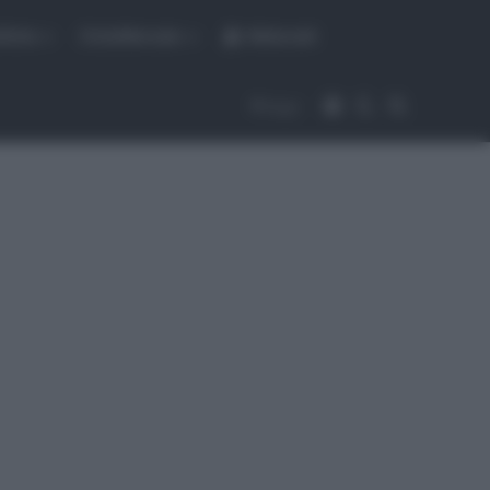
fiche
CicloMercato
Abbonati
Accedi
Cambia aspet
Cerca
Segui