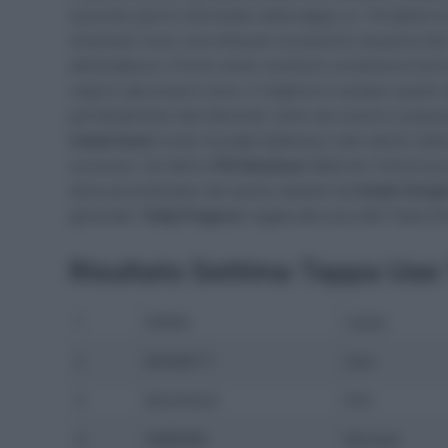
secondo sprint intermedio della tappa, ai -16 dall’arri
chilometri sono una lotta per le posizioni da parte de
dell’andatura. Il forte vento contrario condiziona l’av
coperti dal proprio treno. Il migliore è sempre quello
perfettamente Sam Bennett, tanto da riuscire a piazzar
Caleb Ewan
(Lotto Soudal) battezza il lato destro dell
successo. Da dietro
Phil Bauhaus
(Bahrain Victorious)
deve accontentare del quinto davanti ad
André Greip
generale:
Tadej Pogacar
regala alla sua UAE Team Emir
Risultato Settima Tappa Uae
1
EWAN
Caleb
2
BENNETT
Sam
3
BAUHAUS
Phil
4
MØRKØV
Michael