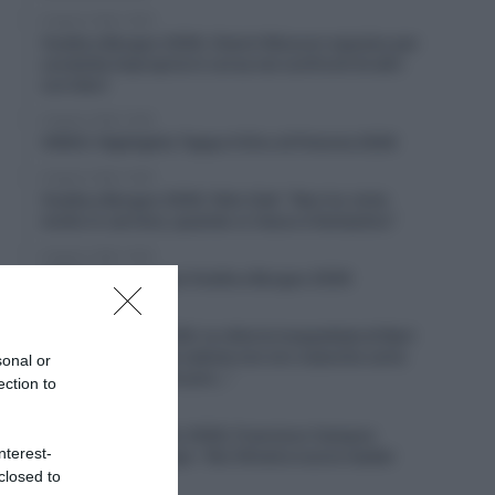
6 Agosto 2026, 19:53
Vuelta a Burgos 2026, Gianni Moscon espulso per
condotta impropria in corsa nei confronti di altri
corridori
6 Agosto 2026, 19:40
VIDEO: Highlights Tappa 4 Giro di Polonia 2026
6 Agosto 2026, 19:35
Vuelta a Burgos 2026, Felix Gall: “Non ho vinto
molto in carriera, quando ci riesco è fantastico”
6 Agosto 2026, 19:25
VIDEO: Terza tappa Vuelta a Burgos 2026
6 Agosto 2026, 18:50
Giro di Polonia 2026, la vittoria inaspettata di Bart
Lemmen: “Dopo la caduta non ero neanche certo
sonal or
di riuscire a continuare…”
ection to
6 Agosto 2026, 18:26
Giro del Portogallo 2026, Francisco Campos
nterest-
vince la prima tappa – Rui Oliveira nuovo leader
closed to
6 Agosto 2026, 18:13