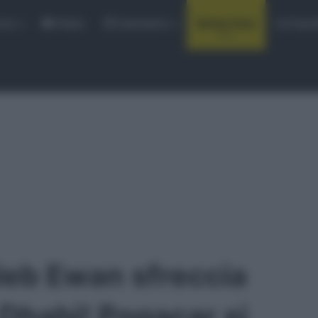
rse
Video
Calendario
Sintesi Gare
Classi
leb Ewan sfreccia
 Dhabi! Pogacar si