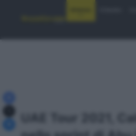
Notizie
Startlist
Co
Facebook
X
UAE Tour 2021, Ca
Messenger
nello sprint di Abu