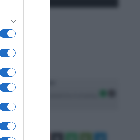
#SpazioTalk
Ascolta SpazioTalk!
Seguici sulle migliori piattaforme di streaming:
Facebook
X
You
Apple
Spotify
Google
Telegram