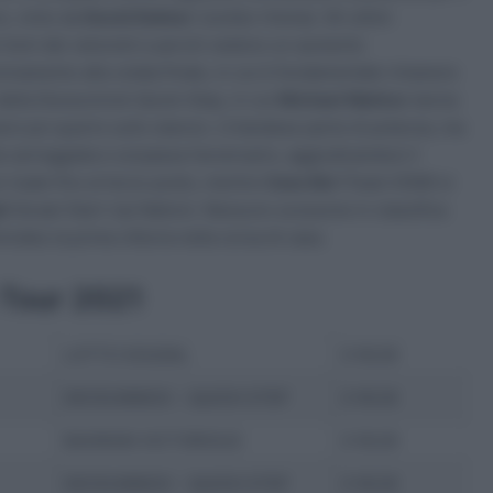
vo, vinto da
David Dekker
(Jumbo-Visma). Gli ultimi
i treni dei velocisti e perciò vedono un aumento
vicinamento alla volata finale, in cui è fondamentale rimanere
 della Deceuninck-Quick-Step, in cui
Michael Mørkov
lancia
si poi quarto sullo slancio. L’irlandese parte di potenza, ma
a carreggiata e sorpassa l’avversario, aggiudicandosi il
 risale fino al terzo posto, mentre
Cees Bol
(Team DSM) si
el
(Israel Start-Up Nation). Nessuno scossone in classifica
ates la prima vittoria nella corsa di casa.
 Tour 2021
LOTTO SOUDAL
3:18:29
DECEUNINCK – QUICK-STEP
3:18:29
BAHRAIN VICTORIOUS
3:18:29
DECEUNINCK – QUICK-STEP
3:18:29