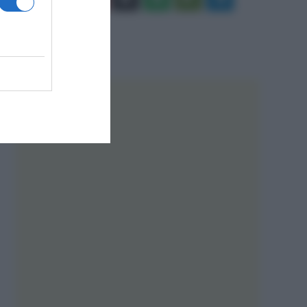
Tube
Play
RSS