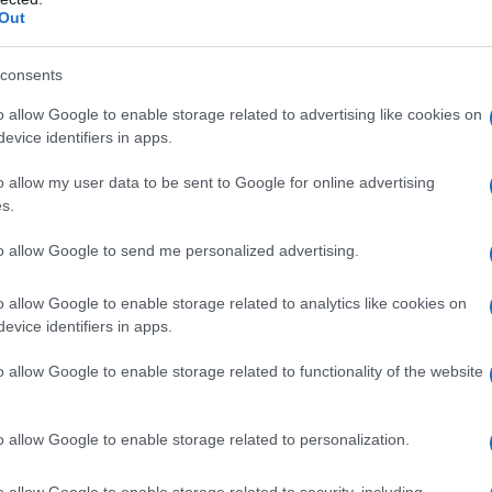
Out
consents
o allow Google to enable storage related to advertising like cookies on
evice identifiers in apps.
o allow my user data to be sent to Google for online advertising
s.
nota: lo sloveno
Tadej Pogacar
(UAE Team Emirates)
ndosi la corsa emiratina. Sul podio finale anche
Adam
to allow Google to send me personalized advertising.
a a una quarantina di chilometri dall’arrivo, e
João Almeida
Damiano Caruso
(Bahrain Victorious), settimo,
Mattia
o allow Google to enable storage related to analytics like cookies on
 Masnada
(Deceuninck-Quick-Step), decimo.
evice identifiers in apps.
o allow Google to enable storage related to functionality of the website
a 2026: montepremi minimo di 5.000€!
o allow Google to enable storage related to personalization.
mente ad avvantaggiarsi sul resto del gruppo: si tratta del
 italiana dell’Astana-Premier Tech formata da
Matteo
o allow Google to enable storage related to security, including