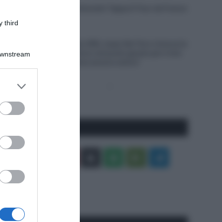
VIDEO: Ultimi 4 Chilometri Tappa 6 Tour de France
Femmes 2026
 third
6 Agosto 2026, 18:10
UAE Team Emirates XRG, Isaac Del Toro rinnova la
propria fiducia: “Sono nel posto giusto per il mio
Downstream
futuro, il meglio deve ancora venire”
er and store
Pagina
Prossima
to grant or
precedente
Pagina
ed purposes
Seguici qui
Facebook
X
You
Apple
Spotify
Google
Telegram
Tube
Play
RSS