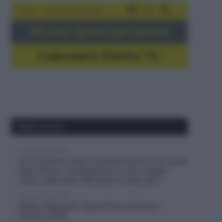
5-16/8
Giro del Portogallo
Gli orari giorno per giorno
Calendario Dirette TV
Ultimi articoli
6 Agosto 2026, 20:02
Giro di Polonia 2026, Christian Scaroni a un soffio
dalla vittoria: “C’è dispiacere, ci sono andato
vicino; negli ultimi 300 metri ho dato tutto”
6 Agosto 2026, 19:57
VIDEO: Highlights Tappa 6 Tour de France
Femmes 2026