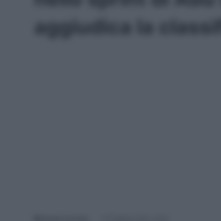
aggiudica la classi
Davide Terraneo
27 Febbraio 2021, 13:24