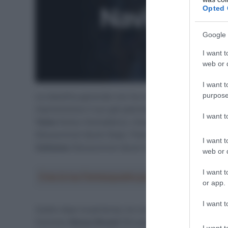
Opted 
Google 
I want t
web or d
I want t
purpose
La classifica generale non ha visto scossoni degni di 
impreziosisce il suo già splendido palmarès aggiudica
I want 
Yates
(Ineos-Grenadiers), rimasto vittima di una cadut
(Deceuninck-Quick-Step). Piazzamenti per gli italiani
I want t
Cattaneo
(Deceuninck-Quick-Step), ottavo, e
Fausto
web or d
I want t
Crea la tua Fantasquadra per la Vuelta a Españ
or app.
I want t
Subito dopo la partenza, tre corridori riescono veloce
francese
Alexys Brunel
(Groupama-FDJ) e della coppia
I want t