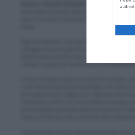
Sobrero
e
Samuele Battistella
. Questi uomini guadag
authenti
preoccupato da questo attacco; nonostante ciò, tuttavi
dopo una ventina di chilometri percorsi vedono scende
Visma.
Dopo 40 chilometri, una volta superato il primo tragu
vantaggio è di poco superiore ai due minuti, e continu
definitivamente quando mancano 60 chilometri al trag
ventagli in gruppo per l’accelerazione della
Deceunin
In testa rimangono quindi una ventina di corridori, tra 
e Sam Bennett (Deceninck-QuickStep), che riescono a 
Gli inseguitori però reagiscono e, agevolati anche da
chiudendo sui primi. Con una situazione di gruppo comp
dove si segnala una brutta caduta del secondo in clas
di gara, il britannico viene comunque atteso dal ploton
A questo punto il gruppo decide di procedere tranquil