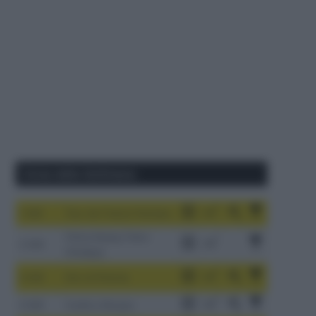
Corse della Settimana
1-9/8
Tour de France Femmes
China Xizang Trans-
2-6/8
Himalaya
3-9/8
Giro di Polonia
4-8/8
Vuelta a Burgos