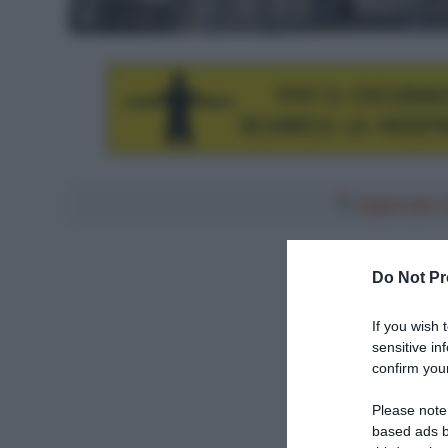
© LaPresse
Aggiungici al
Do Not Pr
If you wish 
sensitive in
confirm your
Please note
based ads b