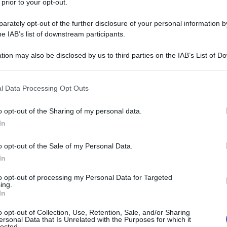
 prior to your opt-out.
rately opt-out of the further disclosure of your personal information by
he IAB’s list of downstream participants.
ell’
UAE Tour 2021
. Il corridore della
Lotto Soudal
si è
tion may also be disclosed by us to third parties on the IAB’s List of 
 that may further disclose it to other third parties.
che ha concluso la prima corsa World Tour della stagione,
egnato dal forte vento contrario. Sfiora soltanto il tris
Sam
 that this website/app uses one or more Google services and may gath
l Data Processing Opt Outs
uo treno ma secondo al traguardo davanti al tedesco
Phil
including but not limited to your visit or usage behaviour. You may click 
 to Google and its third-party tags to use your data for below specifi
ti a centrare un piazzamento nella top ten di giornata:
o opt-out of the Sharing of my personal data.
ogle consent section.
Riccardo Minali
(Intermarché-Wanty Gobert Matériaux)
In
o opt-out of the Sale of my Personal Data.
In
azioCiclismo
to opt-out of processing my Personal Data for Targeted
ing.
In
o opt-out of Collection, Use, Retention, Sale, and/or Sharing
ersonal Data that Is Unrelated with the Purposes for which it
lected.