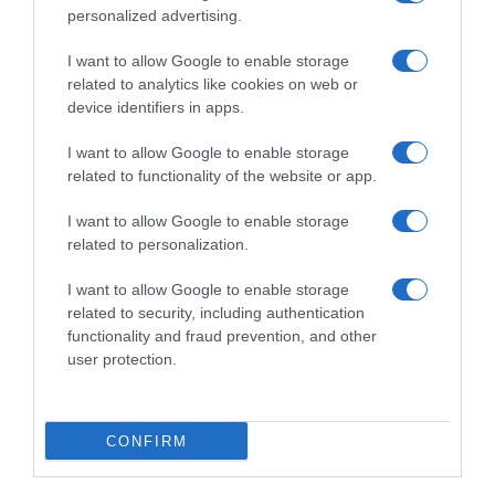
pronto per la caccia all’ottavo
avergli tolto il record: “È il
personalized advertising.
titolo: “Sarebbe una cosa
migliore di sempre. Forse
speciale – Smettere? Mi
dovrei di nuovo fare
I want to allow Google to enable storage
diverto ancora, per adesso
domanda per una licenza da
related to analytics like cookies on web or
non deciderò nulla”
corridore…”
device identifiers in apps.
30 Gennaio 2026, 11:11
25 Gennaio 2026, 19:40
I want to allow Google to enable storage
related to functionality of the website or app.
Commenta
I want to allow Google to enable storage
related to personalization.
I want to allow Google to enable storage
© Copyright 2026, All Rights Reserved Designed by
related to security, including authentication
functionality and fraud prevention, and other
©SpazioCiclismo
Preferenze Privacy
user protection.
Contatti
Redazione
Privacy & Cookie Policy
Pubblicità
Lavora con noi
VeloPro
CONFIRM
Facebook
X
You
Apple
Spotify
Google
Telegram
RSS