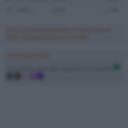
29
CAMILLI
Jacopo
-4 GIRI
Crea la tua Fantasquadra per la Vuelta a España
2026: montepremi minimo di 5.000€!
Ascolta SpazioTalk!
Ci trovi anche sulle migliori piattaforme di streaming