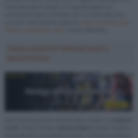
l’Internazionale di Jesolo, si è imposto grazie a un
convincente attacco nel finale: per lui si tratta del primo
successo nella massima categoria,
dopo il secondo posto
ottenuto nell’edizione 2022
, corsasi a Basiliano.
Troppa pubblicità? Abbonati gratis a
SpazioCiclismo
Gara molto accesa fino all’ultimo giro, iniziato con
Federico
Ceolin
, Filippo Fontana,
Jakob Dorigoni,
Davide Toneatti e
Gioele Bertolini al comando insieme. I 5 hanno proseguito