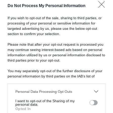
motivato"
Do Not Process My Personal Information
Articoli correlati
If you wish to opt-out of the sale, sharing to third parties, or
processing of your personal or sensitive information for
targeted advertising by us, please use the below opt-out
section to confirm your selection.
Please note that after your opt-out request is processed you
may continue seeing interest-based ads based on personal
information utilized by us or personal information disclosed to
Giochi Olimpici Invernali
Ciclocross ai Giochi Invernali
2030, il CIO ha detto no
del 2030? Spunta una nuova
third parties prior to your opt-out.
all’ingresso del ciclocross
condizione
nel programma
You may separately opt-out of the further disclosure of your
10 Febbraio 2026, 18:59
7 Maggio 2026, 17:13
personal information by third parties on the IAB’s list of
downstream participants.
Personal Data Processing Opt Outs
This information may also be disclosed by us to third parties
on the IAB’s List of Downstream Participants that may further
I want to opt-out of the Sharing of my
disclose it to other third parties.
personal data.
Opted In
Please note that this website/app uses one or more Google