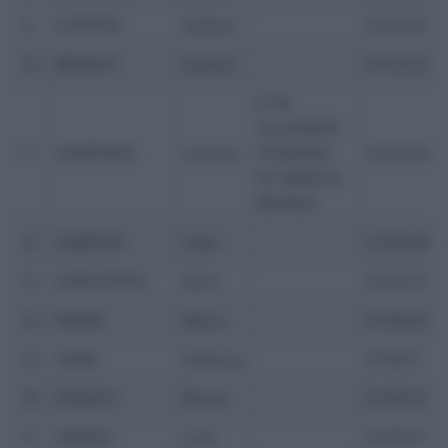
9
CAPPONI
Stefano
01:03:18
10
BRAIDOT
Daniele
01:03:24
KTM
ALCHEMIST
11
SAMPARISI
Lorenzo
POWERED
01:03:26
BY BRENTA
BRAKES
12
ZAMPESE
Fabio
01:03:48
13
GARGANTINI
Dario
01:04:15
14
PAVAN
Marco
01:05:00
15
CERRI
Gianluca
01:05:11
16
PARENTI
Nicola
01:05:22
17
URSINO
Luca
01:05:31