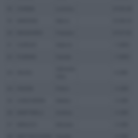
18
CIONNA
Lorenzo
01:05:48
19
MARZANI
Marco
01:06:34
20
MOGAVERO
Flaviano
01:07:40
21
CUDICIO
Alberto
-1 GIRO
22
PLEBANI
Davide
-1 GIRO
Samuele
23
GILIOLI
-2 GIRI
Silla
24
PAVONI
Pietro
-3 GIRI
25
CANCHERINI
Matteo
-3 GIRI
26
MARTINELLI
Andrea
-3 GIRI
27
MINUCCI
Michele
-3 GIRI
28
MATTACCHIONI
Davide
-4 GIRI