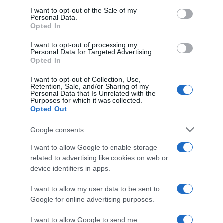
services and may gather and store information including but
I want to opt-out of the Sale of my
Personal Data.
not limited to your visit or usage behaviour. You may click to
Opted In
grant or deny consent to Google and its third-party tags to
use your data for below specified purposes in below Google
I want to opt-out of processing my
Mathieu Van der Poel il più
Mondiali Ciclocross Hulst
consent section.
Personal Data for Targeted Advertising.
grande di sempre nel
2026, dominio e storico
Opted In
ciclocross? “Nemmeno per
trionfo di Mathieu van der
sogno”, replica Roger De
Poel davanti a Tibor Del
I want to opt-out of Collection, Use,
Vlaeminck
Grosso e Thibau Nys – 5°
Retention, Sale, and/or Sharing of my
Filippo Fontana
Personal Data that Is Unrelated with the
8 Febbraio 2026, 11:52
Purposes for which it was collected.
1 Febbraio 2026, 16:15
Opted Out
Google consents
I want to allow Google to enable storage
related to advertising like cookies on web or
device identifiers in apps.
I want to allow my user data to be sent to
Google for online advertising purposes.
Mondiali Ciclocross Hulst
Ciclocross, Sven Nys elogia
2026, Mathieu van der Poel è
Mathieu van der Poel per
I want to allow Google to send me