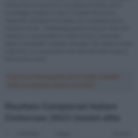
insieme fino al momento in cui attacca Fontana, che si
avvantaggia rispetto ai rivali. È Toneatti che prova a
rispondere all’attacco di Fontana, non riuscendo però a
chiudere il buco. Il battistrada gestisce quindi i metri che
mancano e va a prendersi il titolo tricolore, tenendosi
dietro il sopracitato Toneatti e Dorigoni. Più indietro Ceolin
e Bertolini, con quest’ultimo che nelle fasi finali di gara è
finito anche a terra.
Crea la tua Fantasquadra per la Vuelta a España
2026: montepremi minimo di 5.000€!
Risultato Campionati Italiani
Ciclocross 2023 Uomini élite
1
FONTANA
Filippo
01:00:57