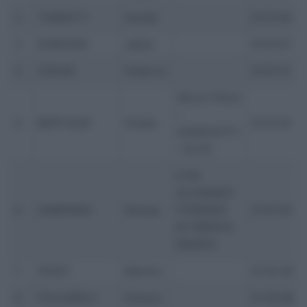
2
TONEATTI
Davide
01:01:04
3
DORIGONI
Jakob
01:01:07
4
CEOLIN
Federico
01:01:10
SELLE ITALIA
–
5
BERTOLINI
Gioele
01:01:19
GUERCIOTTI
– ELITE
KTM
ALCHEMIST
6
SAMPARISI
Nicolas
POWERED
01:01:54
BY BRENTA
BRAKES
7
FRUET
Martino
01:02:49
8
FOLCARELLI
Antonio
01:03:06