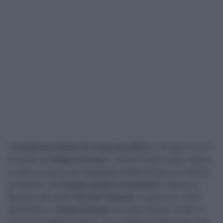
I
Campionati italiani di ciclocross 2023
si chiudono con il
successo di
Filippo Fontana
. Il titolo tricolore élite, messo
in palio sul percorso disegnato a Ostia (Roma) va infatti al
portacolori del
Gruppo sportivo Carabinieri
, capace di
lasciarsi alle spalle
Davide Toneatti,
in gara con i colori
dell’Astana, e
Jakob Dorigoni
(Torpado Factory Team). Il
22enne di Vittorio Veneto, che in stagione aveva già vinto