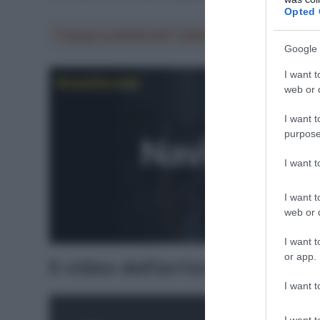
Opted 
Troppa pubblicità? Abbonati gratis a Sp
Google 
I want t
web or d
I want t
purpose
I want 
I want t
web or d
I want t
or app.
Il video dell’arrivo
I want t
I want t