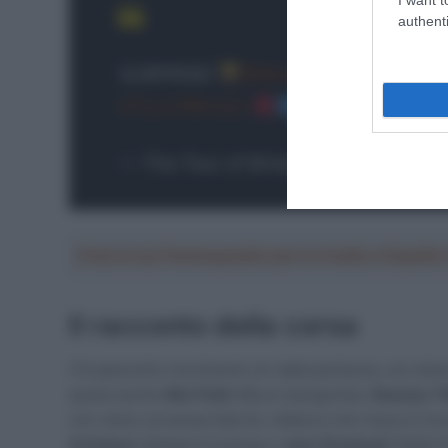
authenti
SURPRISE!
@WoutvanAert
solos to
#TourOfBritain
pic.twitter.c
— The Tour of Britain
(@TourofBri
Crea la tua Fantasquadra per la Vuelta a Españ
Il racconto della corsa
C’è parecchio movimento sin dalla partenza, con diver
questi anche
Nils Politt
(Bora-hansgrohe),
Rasmus Til
non viene concessa libertà. L’attacco che riesce è inv
Ormiston
(Global 6 Cycling) e
Joey Rosskopf
(Q36.5 