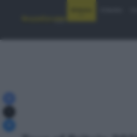
Notizie
Startlist
Co
Facebook
X
Messenger