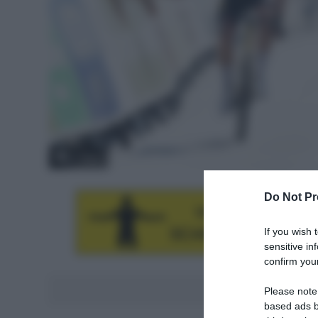
© SWpix
Do Not Pr
If you wish 
sensitive in
confirm your
Aggiungici al
Please note
based ads b