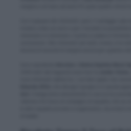
margine e arrivano ad avere fin quasi quattro minuti d
Con il passare dei chilometri, però, il vantaggio cala i
iniziano a fare sul serio e per il terzetto le possibilit
chilometro in chilometro. Il primo a cedere è Ormiston,
conclusione. Otto chilometri più tardi, invece, è la 
dozzina di secondi di margine ancora per qualche chil
Sono soprattutto
Movistar
e
Bolton Equities Black S
2300 metri dal traguardo esce fuori la
Jumbo-Visma
,
nove chilometri dall’arrivo, i corridori giallo-neri avev
Edoardo Affini
, che allunga il gruppo e si sposta appe
Aert
. Il belga entra velocemente in una curva e pren
rallenta e fa il buco al compagno di squadra, che se n
le altre squadre provano a organizzarsi, ma ormai è tr
di leader.