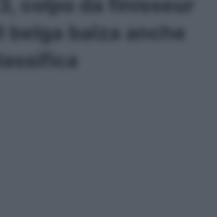
3, colpo da finisseur
Il belga balza anche
lassifica