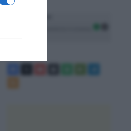
Ascolta SpazioTalk!
Seguici sulle migliori piattaforme di streaming:
Facebook
X
You
Apple
Spotify
Google
Telegram
Tube
Play
RSS