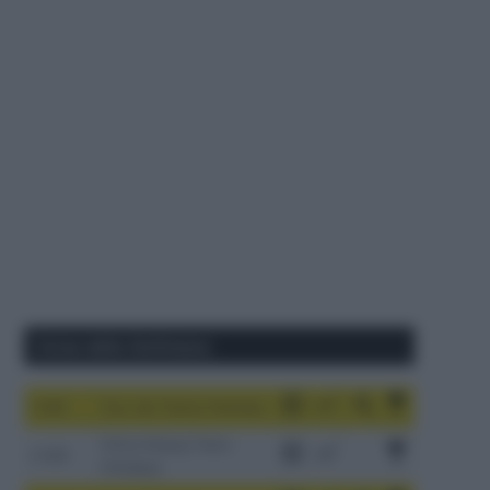
Corse della Settimana
1-9/8
Tour de France Femmes
China Xizang Trans-
2-6/8
Himalaya