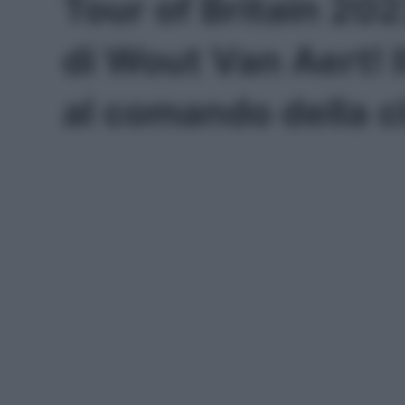
Tour of Britain 202
di Wout Van Aert! 
al comando della c