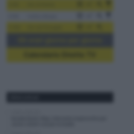
3-9/8
Giro di Polonia
4-8/8
Vuelta a Burgos
5-16/8
Giro del Portogallo
Gli orari giorno per giorno
Calendario Dirette TV
Ultimi articoli
8 Agosto 2026, 9:20
Soudal Quick-Step, intervento al ginocchio per
Junior LeCerf: out per la Vuelta
8 Agosto 2026, 9:00