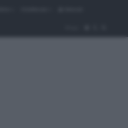
fiche
CicloMercato
Abbonati
Accedi
Cambia aspet
Cerca
Segui