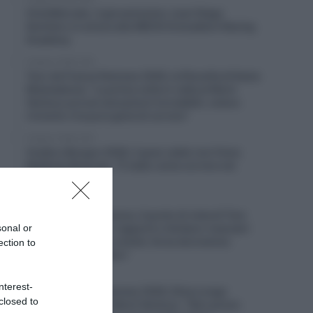
CicloMercato, il giovanissimo Juan Diego
Quintero si unisce alla INEOS Grenadiers Racing
Academy
8 Agosto 2026, 8:40
Tour de France Femmes 2026, la filosofia di Kasia
Niewiadoma: “La prima volta in vetta al Mont
Ventoux provai sensazioni incredibili, volevo
riviverle: è la pura gioia di correre”
8 Agosto 2026, 8:20
Vuelta a Burgos 2026, il gran caldo non frena
Matthew Brennan: “È stato come correre nel
deserto”
8 Agosto 2026, 8:00
Un anno fa… Sicurezza, il punto di vista di Tom
sonal or
Pidcock: “Ridurre i rapporti o limitare i manubri
non serve – Siamo ciclisti, forse dovremmo
ection to
concentrarci su altro”
7 Agosto 2026, 20:00
nterest-
Tour de France Femmes 2026, Elisa Longo
closed to
Borghini terza sul Mont Ventoux: “Non posso