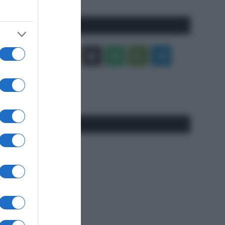
Seguici qui
Facebook
X
You
Apple
Spotify
Google
Telegram
Tube
Play
RSS
#SpazioTalk