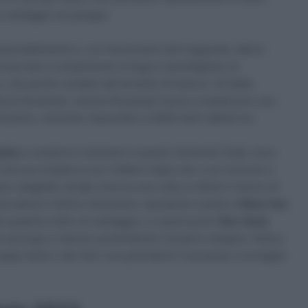
i vantaggio sul gruppo.
nesorabilmente e, con l’avvicinarsi del traguardo, dietro
à di portare a compimento la fuga si assottigliano di
 che perde contatto dal terzetto di testa ai -20 dalla
volta di Stockman, mentre Rosskopf riesce a mantenere una
ometro, venendo riassorbito a 4000 metri dall’arrivo.
poke
a condurre il plotone in questi chilometri finali, ma a
 che era rimasta un po’ indietro dopo che, a un incrocio a
ano sbagliato strada. Ancora una volta, è ottimo il lavoro di
na dentro l’ultimo chilometro, lasciando il posto a
Wout Van
de qualche metro di vantaggio, e a quel punto
Olav Kooij
e accorge e rilancia, aumentando il proprio margine. Dietro,
oppo tardi e Van Aert va a prendersi il successo e la maglia