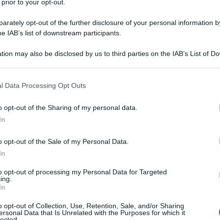
 prior to your opt-out.
rately opt-out of the further disclosure of your personal information by
he IAB’s list of downstream participants.
tion may also be disclosed by us to third parties on the IAB’s List of 
 that may further disclose it to other third parties.
 that this website/app uses one or more Google services and may gath
l Data Processing Opt Outs
including but not limited to your visit or usage behaviour. You may click 
 to Google and its third-party tags to use your data for below specifi
o opt-out of the Sharing of my personal data.
ogle consent section.
In
o opt-out of the Sale of my Personal Data.
sta volta a esultare è
Wout Van Aert
. Il belga ha sfruttato il
In
llungato appena dentro l’ultimo chilometro, prendendo un
to opt-out of processing my Personal Data for Targeted
guardo di
Felixstowe
. A regolare il plotone, giunto all’arrivo
ing.
In
agna) davanti a
Danny Van Poppel
(Bora-hansgrohe),
ingoal WB), settimo ieri e sesto quest’oggi. Grazie a questo
o opt-out of Collection, Use, Retention, Sale, and/or Sharing
ersonal Data that Is Unrelated with the Purposes for which it
nuovo leader della corsa.
lected.