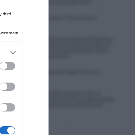
lamentarmi, oggi ho corso molto bene”
7 Agosto 2026, 19:56
 third
VIDEO: Highlights Tappa 7 Tour de France
Femmes 2026
Downstream
7 Agosto 2026, 19:47
Giro di Polonia 2026, prima vittoria nel WorldTour
per Jan Christen: “Non potrei essere più felice. È
er and store
stata tosta, non mi sono sentito bene per tutto il
to grant or
giorno dopo la caduta di ieri”
ed purposes
7 Agosto 2026, 19:25
VIDEO: Ultimi 4 Chilometri Tappa 2 Giro del
Portogallo 2026
7 Agosto 2026, 19:20
Solution Tech Nippo Rali, dominio al Tour of
Kahramanmaraş: vittoria in tutte e quattro le tappe
e nella classifica finale (e più di 100 punti UCI
guadagnati)
Pagina
Prossima
precedente
Pagina