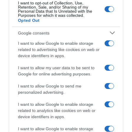
I want to opt-out of Collection, Use,
squadra, non capisco il
Retention, Sale, and/or Sharing of my
perché…”
Personal Data that Is Unrelated with the
Purposes for which it was collected.
30 Giugno 2026, 9:40
Opted Out
Google consents
I want to allow Google to enable storage
related to advertising like cookies on web or
device identifiers in apps.
I want to allow my user data to be sent to
Google for online advertising purposes.
Groupama-FDJ United,
Strade Bianche 2025, la
Valentin Madouas spera di
Groupama-FDJ schiera il
I want to allow Google to send me
voltare pagina nella nuova
tridente francese: in gara
personalized advertising.
stagione: “Il 2025 è stato
David Gaudu, Romain
brutto per noi, ci sono stati
Grégoire e Valentin Madouas
I want to allow Google to enable storage
tanti problemi all’interno
6 Marzo 2025, 13:57
related to analytics like cookies on web or
della squadra”
device identifiers in apps.
11 Gennaio 2026, 18:49
I want to allow Google to enable storage