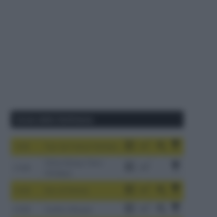
Corse della Settimana
1-9/8
Tour de France Femmes
China Xizang Trans-
2-6/8
Himalaya
3-9/8
Giro di Polonia
4-8/8
Vuelta a Burgos