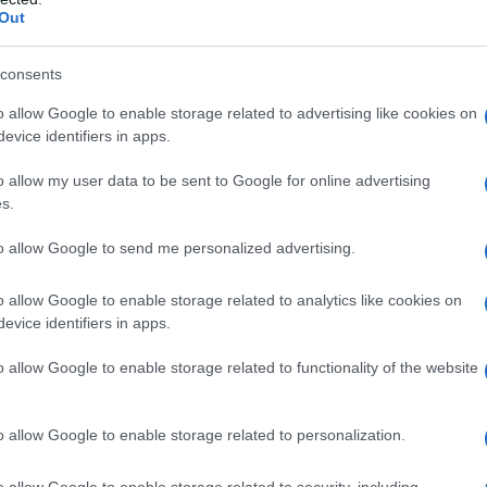
 a sopravanzare gli azzurri e a prendersi il primo posto
Out
ue arrivato un risultato di gran valore, che porta a tre il
sta.
consents
o allow Google to enable storage related to advertising like cookies on
azioCiclismo
evice identifiers in apps.
o allow my user data to be sent to Google for online advertising
s.
to allow Google to send me personalized advertising.
o allow Google to enable storage related to analytics like cookies on
evice identifiers in apps.
o allow Google to enable storage related to functionality of the website
o allow Google to enable storage related to personalization.
o che ci saremmo inventati qualcosa.
Ci siamo detti prima del
o allow Google to enable storage related to security, including