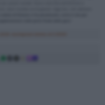
 per questi risultati. Avevo visto Elia nell’Omnium e
e. Quel risultato era bugiardo. Oggi (ieri, ndr) abbiamo
 caduta di Simone ci ha penalizzato, certo è che per
upplementare nella parte finale della gara
“.
a 2026: montepremi minimo di 5.000€!
g