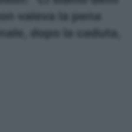
non valeva la pena
nale, dopo la caduta,