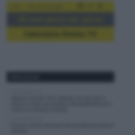
5-16/8
Giro del Portogallo
Gli orari giorno per giorno
Calendario Dirette TV
Ultimi articoli
8 Agosto 2026, 11:45
Alpecin-Premier Tech, Mathieu van der Poel si
allena a Livigno per prepare i Mondiali MTB, poi il
ritorno su strada in Canada
8 Agosto 2026, 10:00
Francia, brutta caduta per Romain Bardet sul Mont
Ventoux