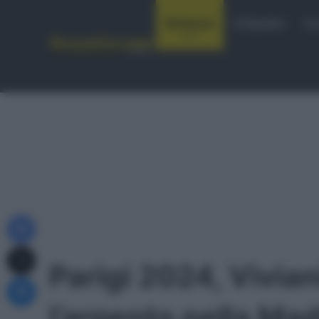
Notizie
Startlist
Co
Facebook
X
Parigi 2024, Vivia
Messenger
l’argento nella Mad