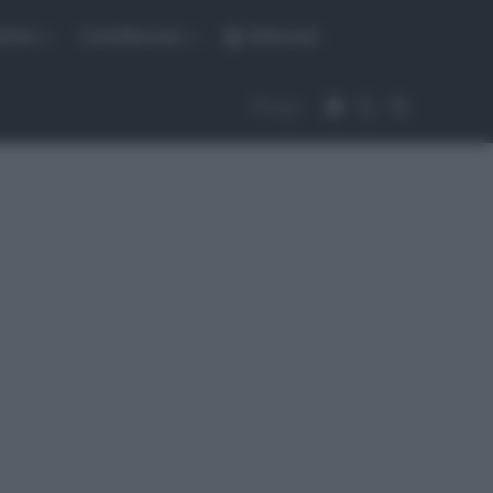
fiche
CicloMercato
Abbonati
Accedi
Cambia aspet
Cerca
Segui