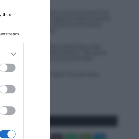
8 Agosto 2026, 8:00
Un anno fa… Sicurezza, il punto di vista di Tom
 third
Pidcock: “Ridurre i rapporti o limitare i manubri
non serve – Siamo ciclisti, forse dovremmo
concentrarci su altro”
Downstream
7 Agosto 2026, 20:00
Tour de France Femmes 2026, Elisa Longo
er and store
Borghini terza sul Mont Ventoux: “Non posso
to grant or
lamentarmi, oggi ho corso molto bene”
ed purposes
7 Agosto 2026, 19:56
VIDEO: Highlights Tappa 7 Tour de France
Femmes 2026
Pagina
Prossima
precedente
Pagina
Seguici qui