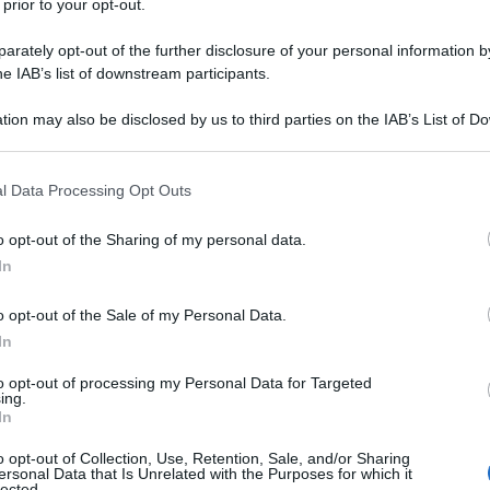
le tue fonti preferite
 prior to your opt-out.
rately opt-out of the further disclosure of your personal information by
he IAB’s list of downstream participants.
tion may also be disclosed by us to third parties on the IAB’s List of 
 that may further disclose it to other third parties.
 that this website/app uses one or more Google services and may gath
l Data Processing Opt Outs
including but not limited to your visit or usage behaviour. You may click 
 to Google and its third-party tags to use your data for below specifi
o opt-out of the Sharing of my personal data.
ogle consent section.
In
o opt-out of the Sale of my Personal Data.
In
to opt-out of processing my Personal Data for Targeted
Guazzini, la
Madison
ha regalato un’altra soddisfazione ai
ing.
ni
e
Simone Consonni
sono infatti riusciti
a portare a casa la
In
ri, gara nella quale il veronese e il bergamasco sono stati a
o opt-out of Collection, Use, Retention, Sale, and/or Sharing
ale, complice anche una caduta di Consonni dopo una cambio
ersonal Data that Is Unrelated with the Purposes for which it
lected.