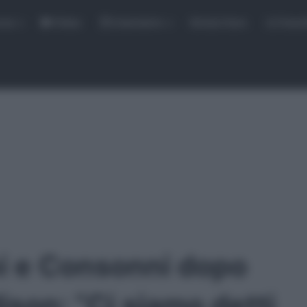
rse
Video
Calendario
Sintesi Gare
Classi
ni e Consonni dopo
ison: “Ci siamo detti