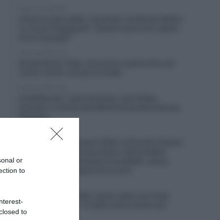
8 Agosto 2026, 9:40
Visma | Lease a Bike, il pensiero di Adriano Malori
su Jonas Vingegaard: “Questo sarà il suo ultimo
anno in gruppo”
8 Agosto 2026, 9:20
Soudal Quick-Step, intervento al ginocchio per
Junior LeCerf: out per la Vuelta
8 Agosto 2026, 9:00
CicloMercato, il giovanissimo Juan Diego
Quintero si unisce alla INEOS Grenadiers Racing
Academy
8 Agosto 2026, 8:40
Tour de France Femmes 2026, la filosofia di Kasia
Niewiadoma: “La prima volta in vetta al Mont
sonal or
Ventoux provai sensazioni incredibili, volevo
riviverle: è la pura gioia di correre”
ection to
8 Agosto 2026, 8:20
Vuelta a Burgos 2026, il gran caldo non frena
nterest-
Matthew Brennan: “È stato come correre nel
closed to
deserto”