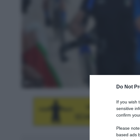
© UCI
Do Not Pr
If you wish 
sensitive in
confirm your
Please note
based ads b