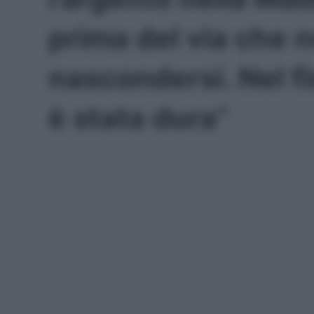
prima del via che 
nascondersi. Nel fi
è stata dura”