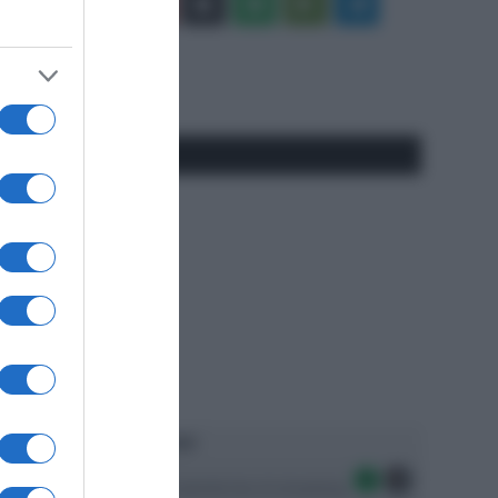
Facebook
X
You
Apple
Spotify
Google
Telegram
Tube
Play
RSS
#SpazioTalk
Ascolta SpazioTalk!
Seguici sulle migliori piattaforme di streaming: