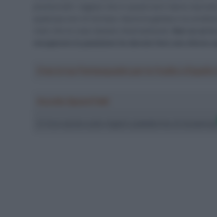
premia tutti i ragazzi che in questi anni hanno lavorato
qualcosa non mi tornava. Aveva la gamba e la condizion
visto che le cose stavano diversamente.
Non so se la
recuperare la posizione ha dovuto fare uno sforzo s
Crea la tua Fantasquadra per la Vuelta a Españ
Ascolta SpazioTalk!
Ci trovi anche sulle migliori piattaforme di streamin