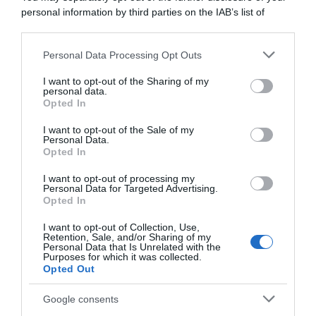
Pellizzari è sempre più
12 Luglio 2026, 20:03
personal information by third parties on the IAB’s list of
brillante”
downstream participants.
5 Maggio 2026, 18:04
Personal Data Processing Opt Outs
This information may also be disclosed by us to third parties
on the IAB’s List of Downstream Participants that may further
I want to opt-out of the Sharing of my
disclose it to other third parties.
personal data.
Opted In
Please note that this website/app uses one or more Google
services and may gather and store information including but
I want to opt-out of the Sale of my
Personal Data.
not limited to your visit or usage behaviour. You may click to
Opted In
grant or deny consent to Google and its third-party tags to
use your data for below specified purposes in below Google
I want to opt-out of processing my
Ineos Grenadiers, Elia Viviani
consent section.
Personal Data for Targeted Advertising.
nuovo DS assieme a Daryl
Ineos Grenadiers, all’UAE
Opted In
Impey: “Una nuova era per la
Tour il debutto di Elia Viviani
squadra, felice di farne parte”
nel ruolo di DS: “Abbiamo
I want to opt-out of Collection, Use,
una squadra forte, con
Retention, Sale, and/or Sharing of my
28 Novembre 2025, 14:05
Personal Data that Is Unrelated with the
diverse opzioni da giocarci
Purposes for which it was collected.
durante la settimana”
Opted Out
15 Febbraio 2026, 15:30
Google consents