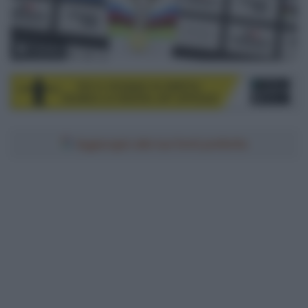
© Sirotti
Aggiungici alle tue fonti preferite