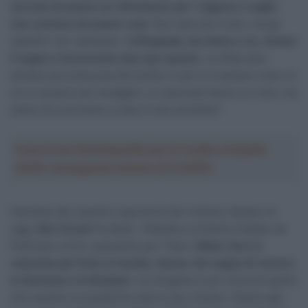
cercato di essere un riferimento per i ragazzi e voglio
che continui ad essere così
. Non sarò più in bici, ma gli
obiettivi non cambiano.
L’Olimpiade, da atleta o no, rimane
il sogno e lavoreremo duro per questo
. La sfida sarà
sempre più ardua perché da Rio in poi si è sempre vinto un
oro e sempre più medaglie. Le nazionali hanno un ciclo, ma
siamo là e proviamo a starci il più possibile”.
Crea la tua Fantasquadra per la Vuelta a España
2026: montepremi minimo di 5.000€!
Parlando dei massimi esponenti del ciclismo italiano di
oggi,
Elia Viviani
ha detto: “Abbiamo un’ottima nidiata: da
Pellizzari a Finn, passando per Tiberi,
Milan che è il
velocista più forte al mondo, Ganna che sogna di vincere
la Sanremo o la Roubaix
. Los Angeles è più vicina di quello
che sembra, le qualifiche stanno per iniziare. Stiamo già