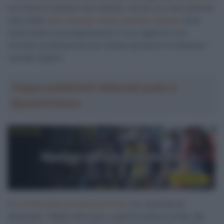
suo futuro è sempre nel ciclismo, ma con un ruolo diverso:
sarà infatti
team manager della nazionale italiana
, dove
userà tutta la sua esperienza e il suo rapporto con i
corridori professionisti per aiutare gli azzurri a ottenere i
risultati migliori.
Troppa pubblicità? Abbonati gratis a
SpazioCiclismo
In
un’intervista concessa ad
Ansa
, l’ex velocista ha
dichiarato: “Negli ultimi anni, a partire dall’oro di Rio,
ho