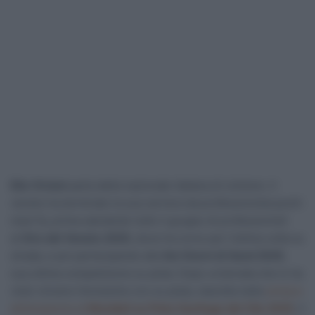
Elia Viviani
parla della nazionale italiana di ciclismo. Il
veneto ha terminato la sua carriera da professionista pochi
mesi fa, prima salutando tutto il gruppo di professionisti
al
Giro del Veneto 2025
, dove ha corso per l’ultima volta su
strada, e poi partecipando alla
Sei Giorni di Gand 2025
,
sua ultima competizione su pista. Dopo un’annata che lo ha
visto vincere l’ennesimo oro su pista, stavolta nella
corsa a
eliminazione ai
Mondiali su Pista Santiago del Cile 2025
, il