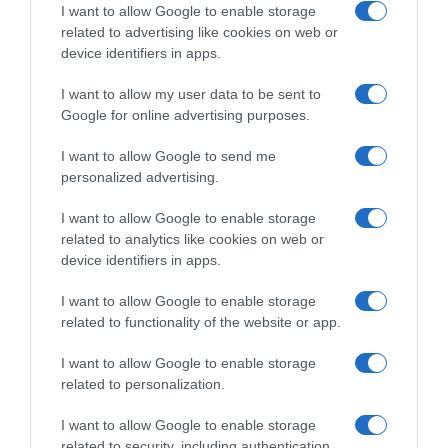
I want to allow Google to enable storage
related to advertising like cookies on web or
device identifiers in apps.
I want to allow my user data to be sent to
Google for online advertising purposes.
RadioCorsa, Cordiano
Sei Giorni di Gand 2025, Elia
Dagnoni: “C’era l’idea di
Viviani nella sua ultima corsa
I want to allow Google to send me
mettere Elia Viviani Ct della
in assoluto: “Ho la pelle
personalized advertising.
Nazionale su strada”
d’oca, è il finale perfetto”
27 Novembre 2025, 19:50
23 Novembre 2025, 17:24
I want to allow Google to enable storage
related to analytics like cookies on web or
device identifiers in apps.
I want to allow Google to enable storage
related to functionality of the website or app.
Commenta
I want to allow Google to enable storage
related to personalization.
I want to allow Google to enable storage
© Copyright 2026, All Rights Reserved Designed by
related to security, including authentication