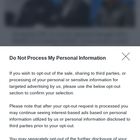
general
manager
Marc
Madiot
fa
un
Groupama-FDJ, lo storico general manager Marc
passo
Madiot fa un passo indietro: al suo posto ci sarà
indietro:
Thierry Cornec
al
Do Not Process My Personal Information
suo
Articoli correlati
posto
ci
If you wish to opt-out of the sale, sharing to third parties, or
sarà
processing of your personal or sensitive information for
Thierry
targeted advertising by us, please use the below opt-out
Cornec
section to confirm your selection.
Please note that after your opt-out request is processed you
may continue seeing interest-based ads based on personal
information utilized by us or personal information disclosed to
Netcompany Ineos, giunto
Giro d’Italia 2026, Elia
alla fine anche il terzo
Viviani: “La cronometro sarà
third parties prior to your opt-out.
“matrimonio” con Elia
decisiva. Ganna e Milan sono
Viviani?
tra i migliori al mondo,
You may separately opt-out of the further disclosure of your