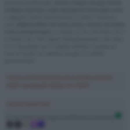
pensando all’Olimpiade.
Ganna è l’atleta che può vincere
la Milano-Sanremo, vuole riprendersi il trono della crono
e sappiamo quanto lavora quando si mette in testa una
cosa.
Abbiamo Milan che torna al Giro, che per noi italiani
è una cosa particolare
, un italiano al Tour de France non è
la stessa cosa. Tanti ragazzi della pista possono fare bene,
c’è un bel gruppo, per le ragazze abbiamo il gruppo più
forte al mondo; non abbiamo bisogno di ricambio
generazionale”.
Crea la tua Fantasquadra per la Vuelta a España
2026: montepremi minimo di 5.000€!
Ascolta SpazioTalk!
Ci trovi anche sulle migliori piattaforme di streaming