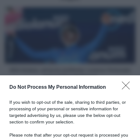
XDS
Astana,
arriva
la
conferma:
Lorenzo
Fortunato
verso
il
Tour
XDS Astana, arriva la conferma: Lorenzo Fortunato
de
verso il Tour de France
France
Do Not Process My Personal Information
Articoli correlati
If you wish to opt-out of the sale, sharing to third parties, or
processing of your personal or sensitive information for
targeted advertising by us, please use the below opt-out
section to confirm your selection.
Please note that after your opt-out request is processed you