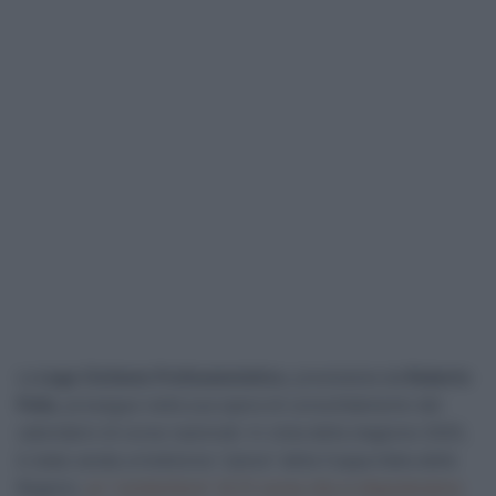
La
Lega Ciclismo Professionistico
, presieduta da
Roberto
Pella
, prosegue nella sua opera di consolidamento del
calendario di corse nazionali. In vista della stagione 2025,
è stata varata un’edizione “piena” della Coppa Italia delle
Regioni,
un “contenitore” di 21 corse che si disputeranno