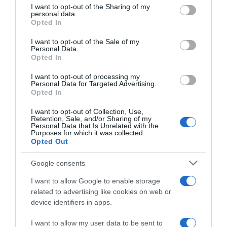
I want to opt-out of the Sharing of my
disclose it to other third parties.
personal data.
Opted In
Please note that this website/app uses one or more Google
services and may gather and store information including but
I want to opt-out of the Sale of my
Personal Data.
not limited to your visit or usage behaviour. You may click to
Opted In
grant or deny consent to Google and its third-party tags to
use your data for below specified purposes in below Google
I want to opt-out of processing my
Italia, Claudio Chiappucci e
FCI, la convenzione con la
consent section.
Personal Data for Targeted Advertising.
Gianni Bugno difendono la
Lega Ciclismo resta sospesa:
Opted In
Lega Ciclismo dopo il
rigettato il ricorso
commissariamento: “Si lotti
23 Luglio 2026, 8:49
I want to opt-out of Collection, Use,
per il ciclismo, non per le
Retention, Sale, and/or Sharing of my
poltrone”
Personal Data that Is Unrelated with the
Purposes for which it was collected.
24 Luglio 2026, 12:42
Opted Out
Google consents
I want to allow Google to enable storage
related to advertising like cookies on web or
device identifiers in apps.
I want to allow my user data to be sent to