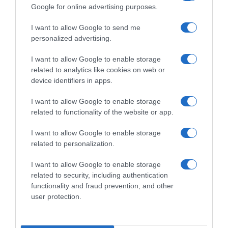
Google for online advertising purposes.
Lega Ciclismo, la reazione
FCI, annunciato il
dopo il commissariamento:
commissariamento della
I want to allow Google to send me
“Scelta ingiustificata e
Lega Ciclismo
personalized advertising.
illegittima, che va al di là delle
21 Luglio 2026, 14:15
competenze della FCI”
I want to allow Google to enable storage
22 Luglio 2026, 8:20
related to analytics like cookies on web or
device identifiers in apps.
I want to allow Google to enable storage
related to functionality of the website or app.
Commenta
I want to allow Google to enable storage
related to personalization.
I want to allow Google to enable storage
© Copyright 2026, All Rights Reserved Designed by
related to security, including authentication
functionality and fraud prevention, and other
©SpazioCiclismo
Preferenze Privacy
user protection.
Contatti
Redazione
Privacy & Cookie Policy
Pubblicità
Lavora con noi
VeloPro