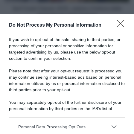
clavicola
per
Surf Coast Classic 2025, caduta e frattura della
Yuhi
clavicola per Yuhi Todome
Todome
Do Not Process My Personal Information
Articoli correlati
If you wish to opt-out of the sale, sharing to third parties, or
processing of your personal or sensitive information for
targeted advertising by us, please use the below opt-out
section to confirm your selection.
Please note that after your opt-out request is processed you
may continue seeing interest-based ads based on personal
information utilized by us or personal information disclosed to
Calendario, la Lega Ciclismo
Lega Ciclismo
garantisce le corse del finale
Professionistico, Roberto
third parties prior to your opt-out.
di stagione: “Già stanziati 1,4
Pella dopo il
milioni, ma c’è
commissariamento: “Dopo
You may separately opt-out of the further disclosure of your
preoccupazione per il futuro”
aver peda­lato tanto con
personal information by third parties on the IAB’s list of
grandi risul­tati, era­vamo
4 Agosto 2026, 17:42
downstream participants.
quasi arri­vati a scol­li­nare e ci
hanno bloc­cato”
Personal Data Processing Opt Outs
This information may also be disclosed by us to third parties
2 Agosto 2026, 9:01
on the IAB’s List of Downstream Participants that may further