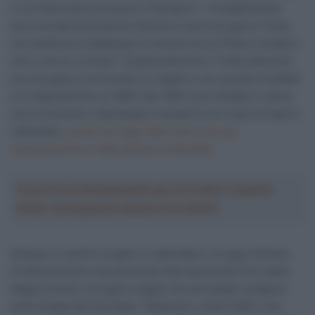
in un’intervista concessa a
Tuttosport
– Probabilmente
avrà una denominazione diversa e sarà una gara in linea,
con partenza a Valdengo (il comune di cui Pella è sindaco –
ndr
) e arrivo a Oropa”. Originariamente il Trofeo Baracchi
era una gara a cronometro a coppie e con queste modalità
si è disputata fino al 1990. Nel 1991 è poi andata in scena
una cronometro individuale e da allora non è più tornata in
calendario,
anche se negli ultimi anni una sua
riproposizione è stata spesso di attualità.
Crea la tua Fantasquadra per la Vuelta a España
2026: montepremi minimo di 5.000€!
Sempre in termini di gare in calendario, la Lega Ciclismo
Professionistico sta lavorando alla nascita del Giro della
Magna Grecia, una gara a tappe che dovrebbe svolgersi
sulle strade del Sud Italia: “Nascerà o a fine 2025 o nel