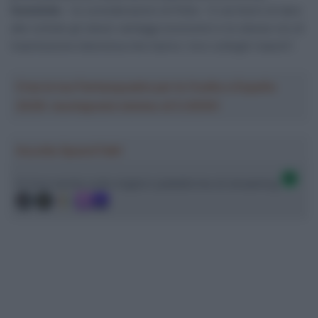
femminile
– le considerazioni di Pella – E cercherò di dare
alle cicliste gli stessi vantaggi economici e le stesse ore di
trasmissione televisiva che hanno i loro colleghi maschi”.
Crea la tua Fantasquadra per la Vuelta a España
2026: montepremi minimo di 5.000€!
Ascolta SpazioTalk!
Ci trovi anche sulle migliori piattaforme di streaming