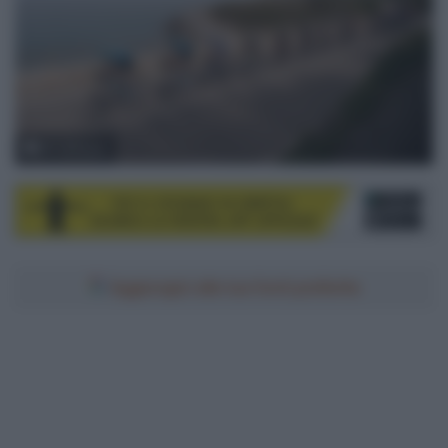
© LaPresse
Aggiungici alle tue fonti preferite