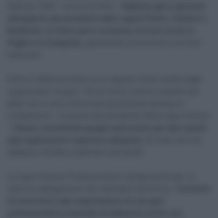
febbraio 2026 – annuncia Pella –
Abbiamo già le garanzie
dell’apporto dei presidenti delle regioni Sicilia, Calabria e
Basilicata. In futuro però vorremmo arrivare anche in
Puglia e in Campania,
garantendo promozione a territori
bellissimi”.
Pella si sofferma anche su un aspetto molto sentito dagli
organizzatori di gare: “Alcuni di loro hanno problemi per
atleti che si sono infortunati gravemente durante le
competizioni – le parole del presidente della Lega Ciclismo
–
Stiamo contattando gruppi assicurativi per dare quindi
agli organizzatori coperture adeguate,
di modo che non
debbano rimetterci patrimoni personali”.
La Lega Ciclismo Professionistico spinge anche per un
ulteriore allargamento del calendario femminile: “
Cercherò
di convincere ogni organizzatore di una gara
professionistica maschile di abbinarne anche una