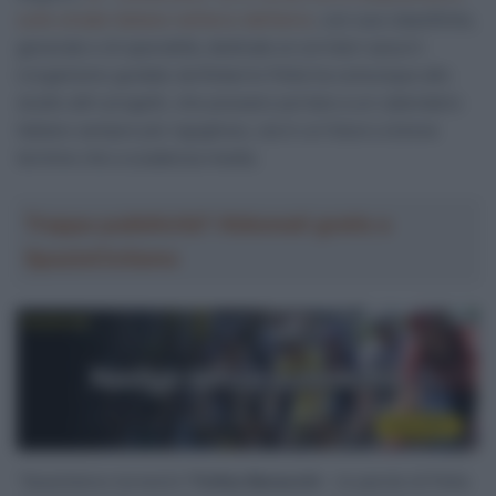
sulle strade italiane nell’arco dell’anno
, con sue classifiche,
generale e di specialità, dedicate ai corridori azzurri.
L’organismo guidato da Roberto Pella ha comunque allo
studio altri progetti, che possano portare a un calendario
italiano sempre più rigoglioso, sia in un futuro a breve
termine che a scadenza media.
Troppa pubblicità? Abbonati gratis a
SpazioCiclismo
“Quest’anno tornerà il
Trofeo Baracchi
– le parole di Pella