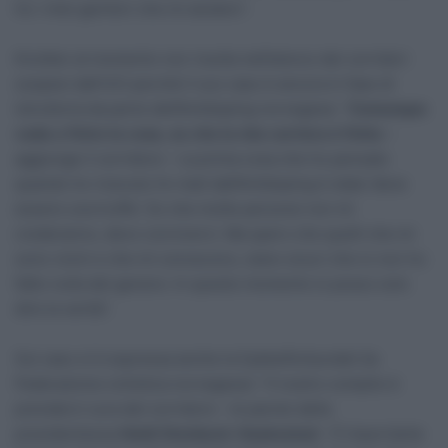
ho i miei genitori che mi aiutano”.
Knotten al momento non risulta nell’elenco dei corridori
sospesi dall’UCI perché il suo caso è ancora in fase di
istruttoria da parte dell’Antidoping norvegese: “
Comunque
vada a finire la cosa, so che la mia carriera è finita
–
aggiunge il corridore – La prima cosa che ho pensato
quando ho ricevuto l’e-mail dall’Antidoping è stata ‘deve
essere una truffa’. So che molte persone non mi
crederanno, devo conviverci. Ma spero che quelli che mi
sono vicini e che mi conoscono, siano sicuri che io non ho
fatto nulla del genere. In questo momento io posso solo
dire la verità”.
Sul caso si è espressa anche la Sykkelforbundet (la
Federazione ciclistica norvegese): “Il nostro compito è
prenderci cura del corridore – le parole della
presidentessa
Heidi Stenbock-Haakestad
– È importante