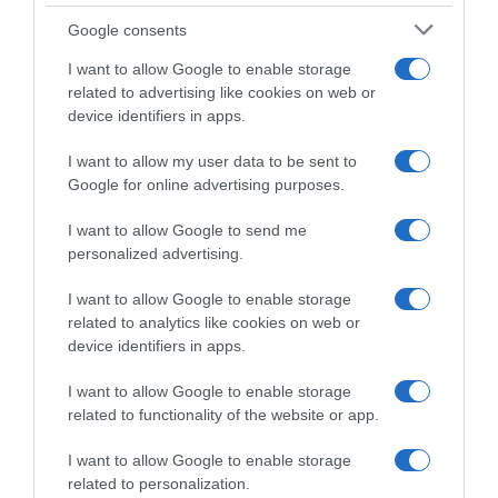
Google consents
I want to allow Google to enable storage
related to advertising like cookies on web or
device identifiers in apps.
I want to allow my user data to be sent to
Google for online advertising purposes.
Belgio, indagini in corso su
Marcel Kittel sul doping:
I want to allow Google to send me
un dottore in passato “legato
“Non credo che il ciclismo sia
personalized advertising.
ad una squadra ciclistica”: la
pulito ora. Non bisogna
polizia ipotizza “pratiche
essere ingenui”
I want to allow Google to enable storage
dopanti”
21 Novembre 2025, 14:05
related to analytics like cookies on web or
26 Marzo 2025, 14:09
device identifiers in apps.
I want to allow Google to enable storage
related to functionality of the website or app.
Commenta
I want to allow Google to enable storage
related to personalization.