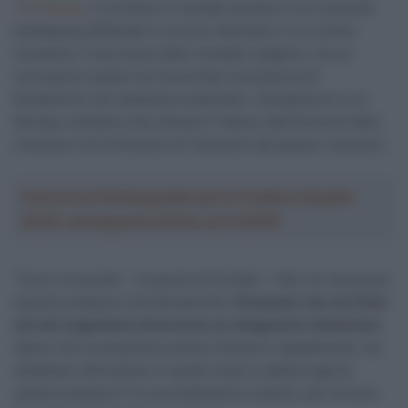
TV2 Norsk
, il corridore è risultato positivo a un controllo
antidoping effettuato lo scorso dicembre. In un primo
momento, il test aveva dato risultato negativo, ma un
successivo esame ha riscontrato la presenza di
Ibutamoren nel campione analizzato. L’Ibutamoren è un
farmaco sintetico che stimola il rilascio dell’Ormone della
crescita e ha la funzione di riduzione del grasso corporeo.
Crea la tua Fantasquadra per la Vuelta a España
2026: montepremi minimo di 5.000€!
“Sono innocente – le parole di Knotten – Non ho mai preso
questa sostanza volontariamente.
Pensiamo che sia finito
nel mio organismo attraverso un integratore alimentare.
Spero che la situazione possa risolversi rapidamente, ma
dobbiamo dimostrare in quale modo io abbia ingerito
quella sostanza. È un procedimento costoso, per fortuna