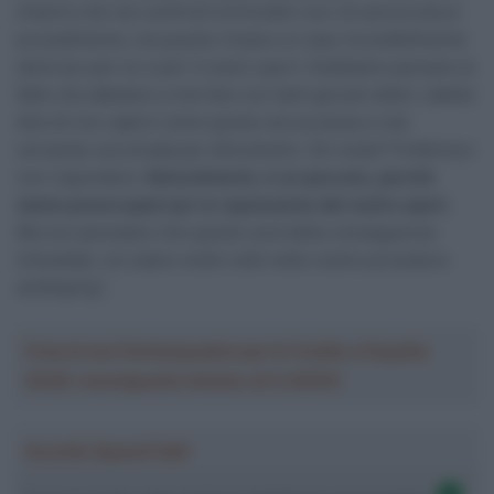
chiarire che nei confronti di Knotten non c’è ancora alcun
procedimento, ma questo rimane un caso incredibilmente
doloroso per lui e per il nostro sport. Dobbiamo pensare al
fatto che abbiamo a che fare con tanti giovani atleti. L’atleta
dice di non capire come questo sia successo e sta
cercando una strada per dimostrarlo. Gli credo? Preferisco
non rispondere.
Naturalmente, è un peccato, perché
siamo preoccupati per la reputazione del nostro sport.
Ma non pensiamo che questo avrà delle conseguenze
immediati, noi siamo molto netti nelle nostre procedure
antidoping”.
Crea la tua Fantasquadra per la Vuelta a España
2026: montepremi minimo di 5.000€!
Ascolta SpazioTalk!