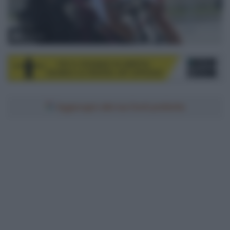
© Sirotti
Aggiungici alle tue fonti preferite