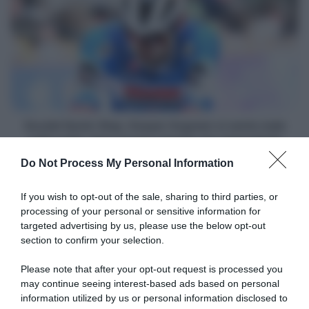
-
Quick-
Esagera?
Step,
No,
Kasper
è
Asgreen
giusto
si
che,
sente
fin
male
quando
nella
può,
notte:
Soudal Quick-Step, Kasper Asgreen si sente male
vinca"
deve
nella notte: deve essere operato per appendicite
essere
Do Not Process My Personal Information
operato
Articoli correlati
per
appendicite
If you wish to opt-out of the sale, sharing to third parties, or
processing of your personal or sensitive information for
targeted advertising by us, please use the below opt-out
section to confirm your selection.
Please note that after your opt-out request is processed you
may continue seeing interest-based ads based on personal
information utilized by us or personal information disclosed to
Doping, fermato il campione