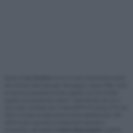
Quello di
Iver Knotten
non è un nome di primissimo piano
del ciclismo internazionale. Norvegese, classe 1998, vanta
un percorso giovanile di tutto rispetto, cui non ha fatto
seguito una carriera da “senior” rimarchevole: per lui ci
sono stati i contratti con il Team NIPPO-Provence-PTS nel
2021 e un paio di esperienze a livello dilettantistico. Nel
2023 fu però secondo ai Campionati nazionali a
cronometro, alle spalle di
Søren Wærenskjold,
e questo