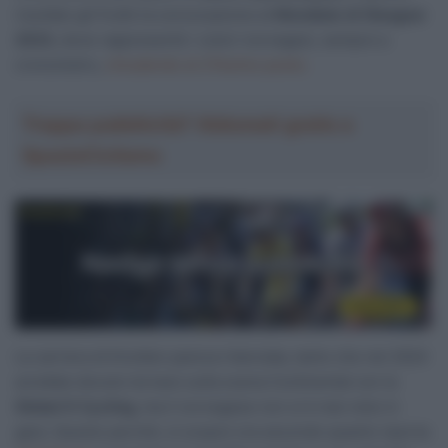
risultato gli fruttò la convocazione al
Mondiale di Glasgow
2023,
dove rappresentò i colori norvegesi, sempre a
cronometro,
chiudendo al 27esimo posto.
Troppa pubblicità? Abbonati gratis a
SpazioCiclismo
La carriera di Knotten pareva rilanciata, tanto che nel 2024
avrebbe dovuto tornare sulla scena Continental con la
Global 6 Cycling,
ma il norvegese non si è mai visto in
gara. Questo perché, si scopre ora secondo quanto riporta