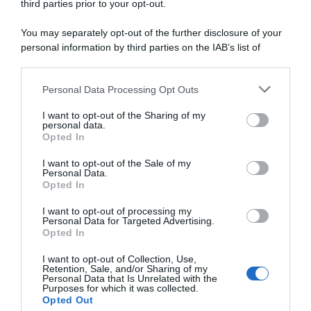
panamericano in carica
third parties prior to your opt-out.
Doping, la sentenza del
Jason Andrey Huertas: “Non
tribunale spagnolo per
ho fatto nulla”
l’Operazione Ilex:
You may separately opt-out of the further disclosure of your
condannato il medico
15 Luglio 2026, 9:42
personal information by third parties on the IAB’s list of
Marcos Maynar
downstream participants.
30 Maggio 2026, 10:38
Personal Data Processing Opt Outs
This information may also be disclosed by us to third parties
on the IAB’s List of Downstream Participants that may further
I want to opt-out of the Sharing of my
disclose it to other third parties.
personal data.
Opted In
Please note that this website/app uses one or more Google
services and may gather and store information including but
I want to opt-out of the Sale of my
Personal Data.
not limited to your visit or usage behaviour. You may click to
Opted In
grant or deny consent to Google and its third-party tags to
use your data for below specified purposes in below Google
Adam Hansen: “Wada e UCI
I want to opt-out of processing my
pensano a test anti doping
consent section.
Personal Data for Targeted Advertising.
Doping, nuovi studi sui vermi
basati sui dati della potenza.
Opted In
marini: l’M101 aumenta di 10
Noi del CPA siamo al 100%
volte il trasporto di ossigeno
contrari”
I want to opt-out of Collection, Use,
nel sangue
Retention, Sale, and/or Sharing of my
28 Gennaio 2026, 19:14
Personal Data that Is Unrelated with the
23 Dicembre 2025, 18:13
Purposes for which it was collected.
Opted Out