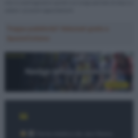
che lo costringeranno quindi a un lungo periodo di stop e a
saltare i prossimi appuntamenti.
Troppa pubblicità? Abbonati gratis a
SpazioCiclismo
Parte médico de Javi Romo