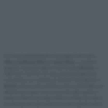
Si è chiusa anticipatamente e nel peggiore dei modi la
Volta a Catalunya 2024
per
Javier Romo
. Lo scalatore
spagnolo, da questa stagione nelle fila della
Movistar
, è
infatti finito a terra ieri nel corso della sesta tappa della
corsa iberica, a un centinaio di chilometri dal traguardo di
Queralt
, ed è poi stato costretto a salire in ammiraglia e ad
abbandonare la gara. Come comunicato dalla squadra in
serata, al 25enne sono state infatti riscontrate due fratture,
una alla testa del radio sinistro e una allo scafoide sinistro,