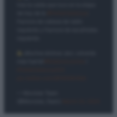
tras la caída que tuvo en la etapa
de hoy de la
@VoltaCatalunya
:
fractura de cabeza de radio
izquierdo y fractura de escafoides
izquierdo.
¡Muchos ánimos Javi, volverás
más fuerte!
#RodamosJuntos
I
#VoltaCatalunya103
pic.twitter.com/QP4OOKnNzk
— Movistar Team
(@Movistar_Team)
March 23, 2024