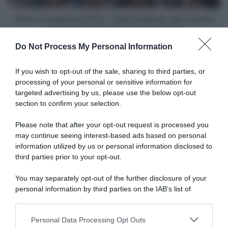
poker
e
Volta a Catalunya 2024, Tadej Pogacar cala il poker
si
e si prende tutto! 8° Antonio Tiberi
prende
Do Not Process My Personal Information
tutto!
Articoli correlati
8°
Antonio
If you wish to opt-out of the sale, sharing to third parties, or
Tiberi
processing of your personal or sensitive information for
targeted advertising by us, please use the below opt-out
section to confirm your selection.
Please note that after your opt-out request is processed you
may continue seeing interest-based ads based on personal
information utilized by us or personal information disclosed to
Giro dei Paesi Baschi 2026,
Javier Romo 3° nonostante
third parties prior to your opt-out.
Tirreno-Adriatico 2026,
una caduta: “Non mi
tensione tra Jorgenson e
aspettavo di stare così bene,
Romo al termine della 6ª
You may separately opt-out of the further disclosure of your
sono contento”
tappa: lo spagnolo avrebbe
personal information by third parties on the IAB’s list of
preso per il colletto lo
10 Aprile 2026, 19:50
downstream participants.
statunitense
15 Marzo 2026, 14:30
Personal Data Processing Opt Outs
This information may also be disclosed by us to third parties