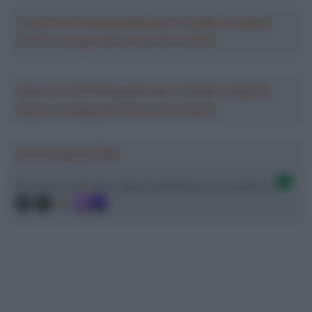
Crea la tua Fantasquadra per la Vuelta a España
2026: montepremi minimo di 5.000€!
Crea la tua Fantasquadra per la Vuelta a España
2026: montepremi minimo di 5.000€!
Ascolta SpazioTalk!
Ci trovi anche sulle migliori piattaforme di streaming