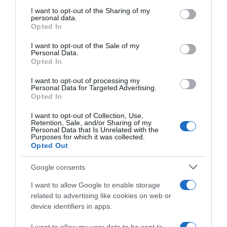
on the IAB’s List of Downstream Participants that may further
I want to opt-out of the Sharing of my
disclose it to other third parties.
personal data.
Opted In
Please note that this website/app uses one or more Google
services and may gather and store information including but
I want to opt-out of the Sale of my
Personal Data.
not limited to your visit or usage behaviour. You may click to
Opted In
grant or deny consent to Google and its third-party tags to
use your data for below specified purposes in below Google
I want to opt-out of processing my
Tour Down Under 2025,
consent section.
Personal Data for Targeted Advertising.
Javier Romo riesce a
Vuelta a España 2025, Javier
Opted In
difendere la maglia di leader:
Romo lascia la corsa a causa
“Era l’obiettivo di oggi,
della caduta provocata da un
I want to opt-out of Collection, Use,
vediamo cosa succede
manifestante
Retention, Sale, and/or Sharing of my
domani”
Personal Data that Is Unrelated with the
9 Settembre 2025, 16:32
Purposes for which it was collected.
24 Gennaio 2025, 10:32
Opted Out
Google consents
I want to allow Google to enable storage
related to advertising like cookies on web or
device identifiers in apps.