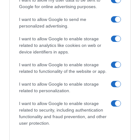
I want to allow my user data to be sent to
Google for online advertising purposes.
Tour Down Under 2025, il
Tour Down Under 2025,
nuovo leader Javier Romo:
Javier Romo anticipa tutti! 7°
I want to allow Google to send me
“Quest’inverno ho lavorato
Andrea Bagioli
personalized advertising.
molto per questo, devo dire
23 Gennaio 2025, 6:22
grazie alla squadra”
I want to allow Google to enable storage
23 Gennaio 2025, 9:35
related to analytics like cookies on web or
device identifiers in apps.
I want to allow Google to enable storage
related to functionality of the website or app.
Commenta
I want to allow Google to enable storage
related to personalization.
I want to allow Google to enable storage
© Copyright 2026, All Rights Reserved Designed by
related to security, including authentication
functionality and fraud prevention, and other
©SpazioCiclismo
Preferenze Privacy
user protection.
Contatti
Redazione
Privacy & Cookie Policy
Pubblicità
Lavora con noi
VeloPro