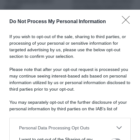
“Un segnale per tutto il
eccezionale, ma rispondono
gruppo”
a un interesse superiore: la
lotta al doping”
3 Agosto 2026, 18:34
22 Luglio 2026, 16:45
Do Not Process My Personal Information
If you wish to opt-out of the sale, sharing to third parties, or
processing of your personal or sensitive information for
targeted advertising by us, please use the below opt-out
section to confirm your selection.
Please note that after your opt-out request is processed you
may continue seeing interest-based ads based on personal
information utilized by us or personal information disclosed to
UCI, il presidente David
Patrick Lefevere scatenato
Lappartient: “Il budget cap è
contro l’UCI tra multe e i casi
third parties prior to your opt-out.
fondamentale per mantenere
Wiebes e Van Schip: “Il
lo sport attrattivo. Dobbiamo
Grande Fratello ti sta
You may separately opt-out of the further disclosure of your
puntare sulla
osservando”
personal information by third parties on the IAB’s list of
globalizzazione. Al Tour de
14 Giugno 2026, 10:30
downstream participants.
France vorrei solo 6 corridori
per squadra”
Personal Data Processing Opt Outs
This information may also be disclosed by us to third parties
27 Giugno 2026, 19:09
on the IAB’s List of Downstream Participants that may further
I want to opt-out of the Sharing of my