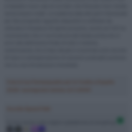
a impedire nuovi casi di corridori che finiscano fuori strada
senza essere notati. La scadenza data alle parti interessate
per fare proposte riguardo dispositivi e software da
utilizzare è fissata al 30 aprile prossimo, anche se l’UCI ha
riconosciuto che ci vorrà ancora del tempo prima che si
arrivi alla definizione finale di tutto il sistema,
sottolineando che la fase attuale è incentrata sulla raccolta
di input e sull’esplorazione di soluzioni praticabili piuttosto
che su una introduzione immediata.
Crea la tua Fantasquadra per la Vuelta a España
2026: montepremi minimo di 5.000€!
Ascolta SpazioTalk!
Ci trovi anche sulle migliori piattaforme di streaming