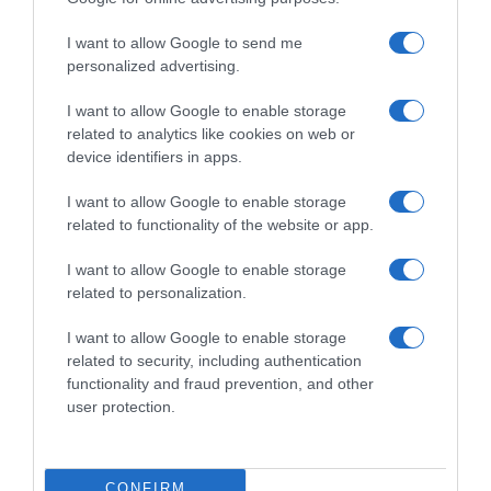
UCI, cartellini gialli anche per
le corse di categoria .1 –
I want to allow Google to send me
Riammessa la nazionale della
personalized advertising.
Bielorussia
6 Giugno 2026, 9:46
I want to allow Google to enable storage
related to analytics like cookies on web or
device identifiers in apps.
I want to allow Google to enable storage
related to functionality of the website or app.
Commenta
I want to allow Google to enable storage
related to personalization.
I want to allow Google to enable storage
© Copyright 2026, All Rights Reserved Designed by
related to security, including authentication
functionality and fraud prevention, and other
©SpazioCiclismo
Preferenze Privacy
user protection.
Contatti
Redazione
Privacy & Cookie Policy
Pubblicità
Lavora con noi
VeloPro
CONFIRM