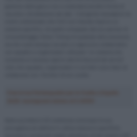
gestione della gara e non si estenderà ad altre forme di
raccolta o sfruttamento dei dati. Il dirigente transalpino ha
inoltre sottolineato che l’UCI non intende imporre un
sistema specifico, né quello sviluppato dal suo partner di
cronometraggio Swiss Timing né qualsiasi altra soluzione,
ma che vuole dunque cercare un approccio collaborativo
con squadre e organizzatori utilizzare “un sistema che
consenta un accesso aperto alla fornitura di tali servizi”
visto che squadre, organizzatori e corridori sono liberi di
collaborare con i fornitori di loro scelta.
Crea la tua Fantasquadra per la Vuelta a España
2026: montepremi minimo di 5.000€!
Nella sua lettera l’UCI sottolinea comunque la sua
prerogativa nel definire in ultima istanza le specifiche
tecniche e i protocolli relativi all’utilizzo di tali sistemi volti