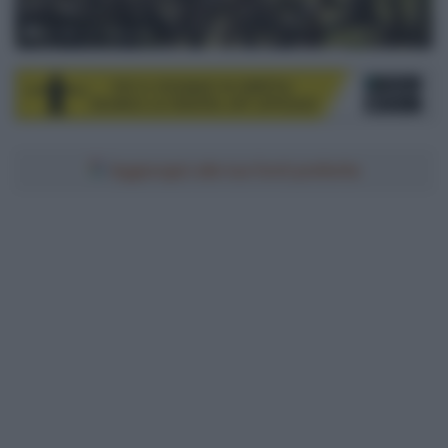
© LNC / X. Pereyron
Aggiungici alle tue fonti preferite