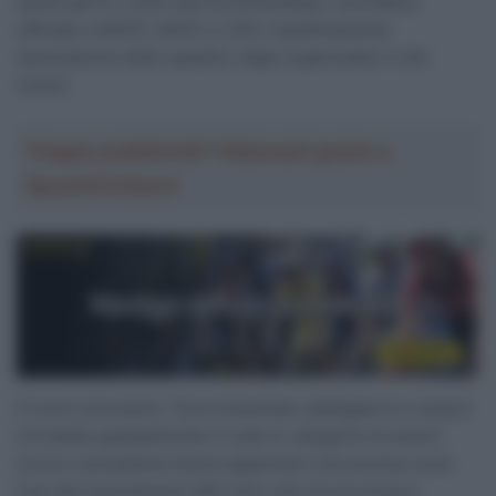
questi giorni, come riporta
Domestique
, una lettera
ufficiale a AIGCP, AIOCC e CPA, rispettivamente
associazione delle squadre, degli organizzatori e dei
ciclisti.
Troppa pubblicità? Abbonati gratis a
SpazioCiclismo
Il nuovo strumento “Dovrà diventare obbligatorio e essere
introdotto gradualmente in tutte le categorie di eventi”,
scrive il presidente David Lappartient che precisa come
l’uso del tracciamento GPS solo a fini di sicurezza e