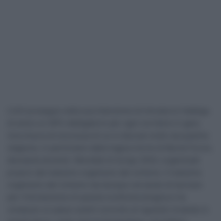
L’UCI prosegue nella sua intenzione di introdurre l’obbligo
di avere un GPS obbligatorio per ogni corridore in gara.
Una misura di sicurezza di cui si discute molto da qualche
stagione, in particolare dalla tragica morte di Muriel Furrer,
deceduta durante i Mondiali di Zurigo 2024, organizzati
proprio dal massimo organismo del ciclismo. Il massimo
organismo del ciclismo sta dunque cercando di lavorare
per l’introduzione di questa novità tecnologica e ha
compiuto un passo avanti concreto al riguardo inviando in