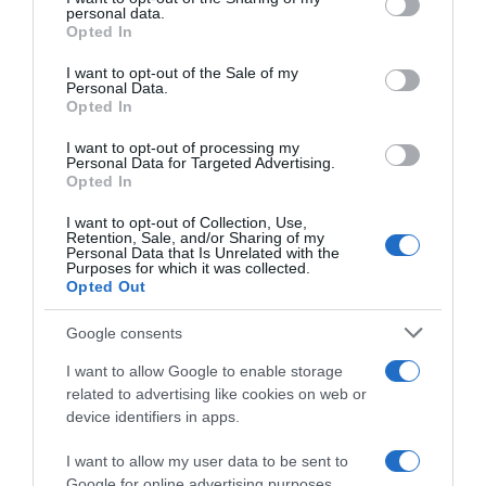
disclose it to other third parties.
personal data.
Opted In
Please note that this website/app uses one or more Google
services and may gather and store information including but
I want to opt-out of the Sale of my
Personal Data.
not limited to your visit or usage behaviour. You may click to
Opted In
grant or deny consent to Google and its third-party tags to
use your data for below specified purposes in below Google
I want to opt-out of processing my
Sicurezza, l’UCI vuole
consent section.
Personal Data for Targeted Advertising.
imporre un rettilineo finale di
Opted In
almeno 200 metri
9 Giugno 2026, 11:18
I want to opt-out of Collection, Use,
Retention, Sale, and/or Sharing of my
Personal Data that Is Unrelated with the
Purposes for which it was collected.
Opted Out
Google consents
I want to allow Google to enable storage
related to advertising like cookies on web or
device identifiers in apps.
I want to allow my user data to be sent to
Google for online advertising purposes.