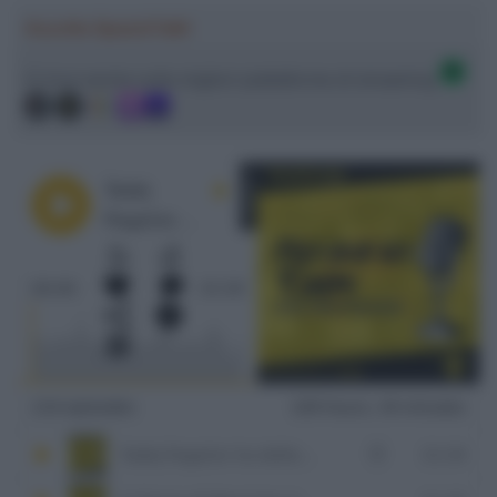
Ascolta SpazioTalk!
Ci trovi anche sulle migliori piattaforme di streaming