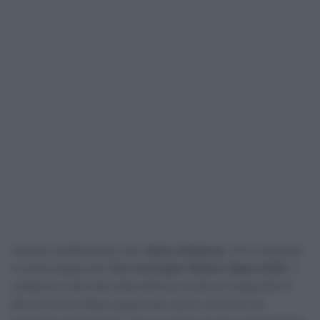
Grande soddisfazione per
Quinn Simmons
, che conquista
la quarta tappa del
Tour Auvergne-Rhône-Alpes 2026
. Il
campione nazionale statunitense esulta sul traguardo di
Montrond-les-Bains grazie allo sprint vincente nel