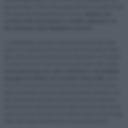
da cronometro. Penso che questo dimostri la qualità di tutti
noi: siamo ancora pienamente in corsa.
Abbiamo due
corridori molto ben piazzati in classifica generale e un
fine settimana molto impegnativo davanti
”.
Lo statunitense svela poi un’altra particolarità del finale
odierno, in quanto ha rivissuto le stesse sensazioni delle
gare amatoriali che fa durante la preparazione off-season:
“A essere sincero, forse non avrà senso per molti, ma
in
inverno partecipo una volta a settimana a una pedalata
di gruppo che finisce con uno sprint molto simile
. Sono
circa 15 chilometri in discesa ad alta velocità. So che se
parto da lontano non sono particolarmente esplosivo, ma
per 30 secondi non sono in molti a riuscire a superarmi.
Quindi mi sono semplicemente detto che era come quello
sprint e mi sono lanciato. È incredibile come l’arrivo di oggi
abbia dato quasi esattamente la stessa sensazione”.