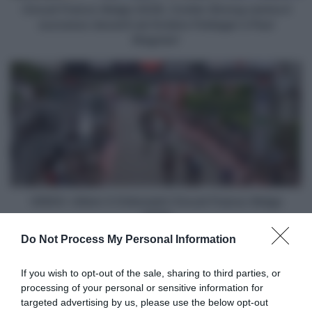
davanti
Circuit Franco-Belge 2026, Corbin Strong centra il
ad
successo davanti ad Anders Foldager e Paul
Anders
Magnier!
Foldager
e
VIDEO:
Paul
Ultimi
Magnier!
3
Chilometri
Circuit
Franco-
Belge
2026
VIDEO: Ultimi 3 Chilometri Circuit Franco-Belge
2026
Do Not Process My Personal Information
Articoli correlati
If you wish to opt-out of the sale, sharing to third parties, or
processing of your personal or sensitive information for
targeted advertising by us, please use the below opt-out