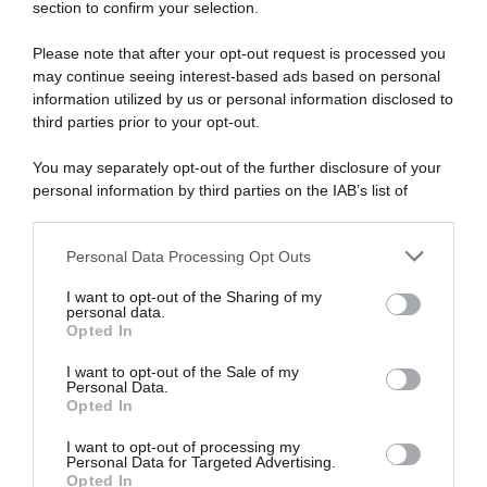
section to confirm your selection.
Please note that after your opt-out request is processed you
may continue seeing interest-based ads based on personal
information utilized by us or personal information disclosed to
Giro di Polonia 2026,
Giro di Polonia 2026, tripletta
Jonathan Milan fa tripletta:
per Jonathan Milan! 3°
third parties prior to your opt-out.
“Ho lavorato duramente per
Alessandro Romele, 5° Daniel
raggiungere questo livello; la
Skerl
You may separately opt-out of the further disclosure of your
fuga? Ho visto due corridori
5 Agosto 2026, 16:33
personal information by third parties on the IAB’s list of
attaccati e mi son detto:
downstream participants.
perché non seguirli?”
5 Agosto 2026, 19:43
Personal Data Processing Opt Outs
This information may also be disclosed by us to third parties
on the IAB’s List of Downstream Participants that may further
I want to opt-out of the Sharing of my
disclose it to other third parties.
personal data.
Opted In
Please note that this website/app uses one or more Google
services and may gather and store information including but
I want to opt-out of the Sale of my
Personal Data.
not limited to your visit or usage behaviour. You may click to
Opted In
grant or deny consent to Google and its third-party tags to
use your data for below specified purposes in below Google
I want to opt-out of processing my
Vuelta a España 2026, a
Giro di Polonia 2026,
consent section.
Personal Data for Targeted Advertising.
rischio la partecipazione di
Jonathan Milan fa subito bis:
Opted In