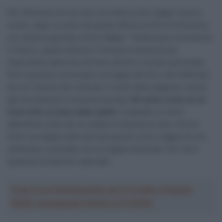
Per Simmons arriva così una vittoria che ripaga il lavoro
svolto, dopo un anno da quella vittoria al Giro di Svizzera,
con dedica speciale a Gino Mäder: “Qualunque cosa faccia
in futuro, quella vittoria in Svizzera resterà la più
importante della mia carriera, almeno a livello personale.
Però questa è comunque una tappa del Giro del Delfinato.
Se non facessi più nulla per il resto della stagione, potrei
già considerarla una buona annata.
Mi sento come se mi
fossi tolto un peso dalle spalle
. È passato un anno
dall’ultima volta che ho alzato le braccia al cielo. Ora ho
vinto una tappa nelle due più grandi corse a tappe di una
settimana, entrambe con la maglia nazionale. Per me è
qualcosa di davvero speciale”.
Crea la tua Fantasquadra per la Vuelta a España
2026: montepremi minimo di 5.000€!