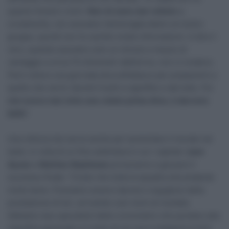
quanto fossero vicini.
Non mi sono mai voltato
e,
ovviamente, non avevamo l’ammiraglia dietro al nostro
gruppo, quindi non ho sentito molte informazioni. A dire il
vero, quando avevamo solo un minuto e mezzo di
vantaggio a circa 70 chilometri dall’arrivo, non ci credevo.
Però volevo una giornata dura all’attacco per prepararmi a
quello che verrà. Quindi ti butti a capofitto e dai tutto. Poi
non avevo mai vinto una volata prima d’ora, è davvero
bello
”.
Una vittoria che serve anche per aumentare il morale nel
team, in vista di un fine settimana in cui i capitani
Juan
Ayuso
e
Mattias Skjelmose
proveranno a giocarsi il
successo finale: “Credo che tutta la squadra stia andando
molto bene. Possiamo essere davvero orgogliosi della
prestazione di ieri, arrivando così vicini al risultato.
Abbiamo due specialisti delle cronometro che puntano alla
classifica generale e il resto di noi usa a malapena la bici