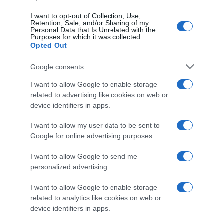
Thibau Nys, che deve
“È stato caotico, ma mi sono
recuperare da un’infezione
divertito. Mi ha sorpreso
I want to opt-out of Collection, Use,
l’azione di Romele”
Retention, Sale, and/or Sharing of my
4 Agosto 2026, 19:59
Personal Data that Is Unrelated with the
4 Agosto 2026, 18:20
Purposes for which it was collected.
Opted Out
Google consents
I want to allow Google to enable storage
related to advertising like cookies on web or
device identifiers in apps.
I want to allow my user data to be sent to
Google for online advertising purposes.
Giro di Polonia 2026,
Giro di Polonia 2026,
Jonathan Milan si impone
Jonathan Milan dopo il primo
I want to allow Google to send me
nettamente su Paul Magnier!
successo in maglia tricolore:
personalized advertising.
3° Matteo Malucelli, 5° Daniel
“È stato davvero speciale
Skerl
correre con questa nuova
I want to allow Google to enable storage
maglia, è andato tutto alla
4 Agosto 2026, 16:28
related to analytics like cookies on web or
perfezione”
device identifiers in apps.
4 Agosto 2026, 10:22