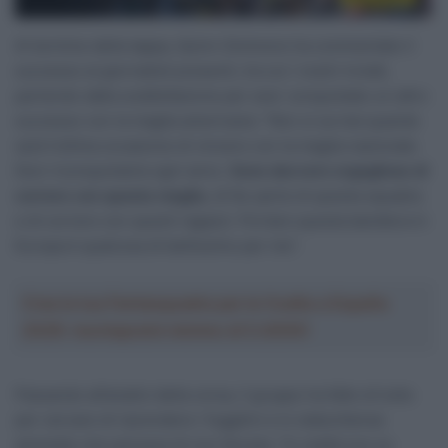
Al termine della tappa, Quinn Simmons ha commentato il
successo ai giornalisti presenti, tra cui i nostri inviati,
partendo dalla soddisfazione per aver conquistato un altro
successo con la maglia americana: “Non si sa mai quando
sarà l’ultima occasione di vincere con la maglia nazionale.
Devi riconquistarla ogni anno.
Sono davvero orgoglioso di
correre con questa maglia
, di far parte di questa squadra
e di correre con questi ragazzi. Portare questa bandiera in
Europa è qualcosa di bellissimo per me”.
Crea la tua Fantasquadra per la Vuelta a España
2026: montepremi minimo di 5.000€!
Passando all’analisi della corsa, il gruppo ha fatto di tutto
per cercare di riprendere i fuggitivi e lo statunitense
ammette che pensava di non farcela: “In realtà non so