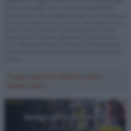
gruppetto dei fuggitivi, che è riuscito di poco ad anticipare
il rientro del gruppo. Per il corridore della
Lidl-Trek
si
tratta del primo centro stagionale, dopo il secondo posto al
GP Indurain di aprile, e un ritorno sul podio dopo un anno,
visto che l’ultimo successo lo aveva ottenuto al Giro di
Svizzera 2025. Un’azione nata come di consueto per lui
con un attacco da lontano, ma che poi concretizzata con
una volata, come non era mai riuscito a fare prima d’ora in
carriera.
Troppa pubblicità? Abbonati gratis a
SpazioCiclismo