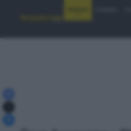
Notizie
Startlist
Co
Facebook
X
Messenger