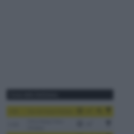
Corse della Settimana
1-9/8
Tour de France Femmes
China Xizang Trans-
2-6/8
Himalaya