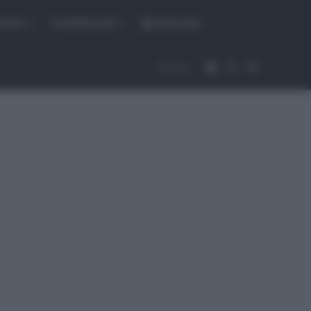
fiche
CicloMercato
Abbonati
Accedi
Cambia aspet
Cerca
Segui