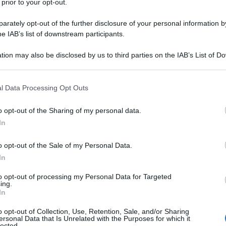
 prior to your opt-out.
le tue fonti preferite
rately opt-out of the further disclosure of your personal information by
he IAB’s list of downstream participants.
tion may also be disclosed by us to third parties on the IAB’s List of 
 that may further disclose it to other third parties.
 that this website/app uses one or more Google services and may gath
l Data Processing Opt Outs
including but not limited to your visit or usage behaviour. You may click 
 to Google and its third-party tags to use your data for below specifi
o opt-out of the Sharing of my personal data.
ogle consent section.
In
o opt-out of the Sale of my Personal Data.
In
to opt-out of processing my Personal Data for Targeted
ing.
vergne-Rhône-Alpes 2026
. La corsa a tappe francese, di
In
zione rispetto al precedente Giro del Delfinato, presenterà
quale la formazione svizzera proverà a ritagliarsi il suo
o opt-out of Collection, Use, Retention, Sale, and/or Sharing
ersonal Data that Is Unrelated with the Purposes for which it
Marco Frigo
, che tornerà in azione dopo una prima parte di
lected.