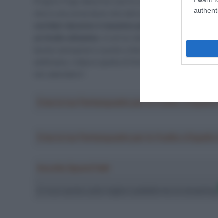
Proprio Frigo descrive così le sue ambizioni in vista
authenti
che è una corsa dove che tanti prendono per mettersi a
corridori daranno il massimo perché vogliono entrare
un livello altissimo.
Io arrivo dopo un buon periodo di
buone sensazioni e punto a fare intensità nell’arco de
settimana. L’idea è quella di finire la gara con buone
nel calendario”.
Crea la tua Fantasquadra per la Vuelta a Españ
Crea la tua Fantasquadra per la Vuelta a Españ
Ascolta SpazioTalk!
Ci trovi anche sulle migliori piattaforme di streamin