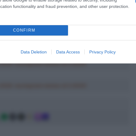
 della gara francese, che inizia domenica 7 giugno: “Sappiamo
cation functionality and fraud prevention, and other user protection.
lla prova – le parole del corridore italiano –
Alcuni
 nelle selezioni per il Tour e quindi sappiamo che ci sarà
 allenamento, anche in altura. Sono fiducioso di poter avere
CONFIRM
lla gara, magari con qualche fuga nella seconda parte della
 gambe, pensando ad obiettivi più grandi che sono più in là
Data Deletion
Data Access
Privacy Policy
a 2026: montepremi minimo di 5.000€!
a 2026: montepremi minimo di 5.000€!
g