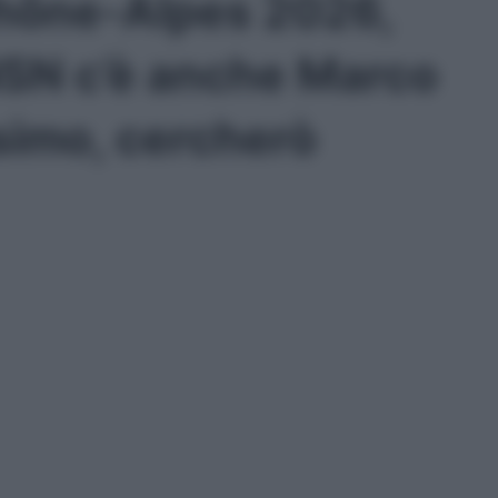
hône-Alpes 2026,
 NSN c’è anche Marco
issimo, cercherò