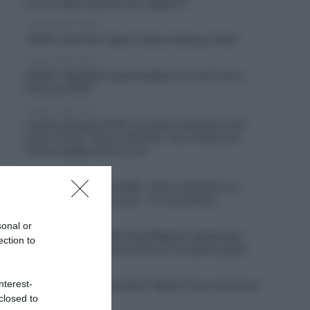
mi son detto: perché non seguirli?”
5 Agosto 2026, 19:35
VIDEO: Seconda Tappa Vuelta a Burgos 2026
5 Agosto 2026, 19:30
VIDEO: Highlights quinta tappa Tour de France
Femmes 2026
5 Agosto 2026, 19:23
Vuelta a Burgos 2026, successo liberatorio per
Oscar Onley: “Sono sollevato, non è stata una
buona stagione fino a ora”
5 Agosto 2026, 18:29
Giro del Portogallo 2026, Julius Johansen è il
primo leader della corsa – 4° Luca Giaimi
5 Agosto 2026, 18:14
sonal or
Giro di Polonia 2026, Paul Magnier declassato
ection to
dopo la volata: riceve anche un cartellino giallo
5 Agosto 2026, 18:07
nterest-
VIDEO: Ultimi 3 chilometri Tappa 5 Tour de France
Femmes 2026
closed to