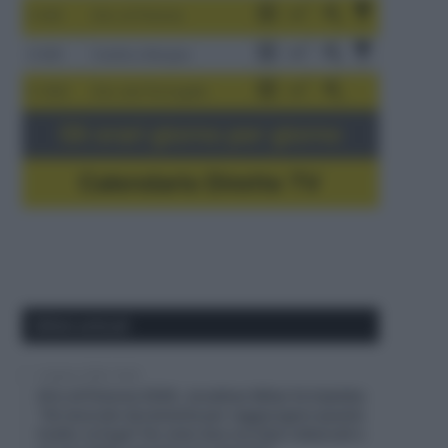
3-9/8
Giro di Polonia
4-8/8
Vuelta a Burgos
5-16/8
Giro del Portogallo
Gli orari giorno per giorno
Calendario Dirette TV
Ultimi articoli
5 Agosto 2026, 19:43
Giro di Polonia 2026, Jonathan Milan fa tripletta:
“Ho lavorato duramente per raggiungere questo
livello; la fuga? Ho visto due corridori attaccati e