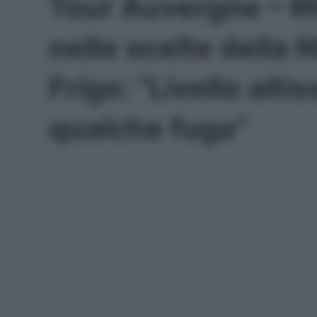
Tour Auvergne – R
nelle scelte della
Frigo: “Livello alt
qualche fuga”