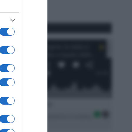
RSS
#SpazioTalk
Ascolta SpazioTalk!
Seguici sulle migliori piattaforme di streaming: