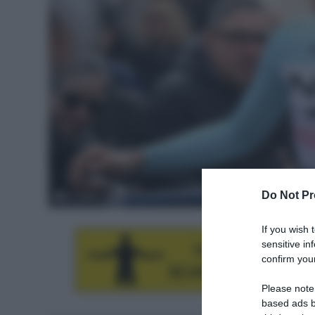
Do Not Pr
© Sirotti
If you wish 
sensitive in
confirm your
Please note
based ads b