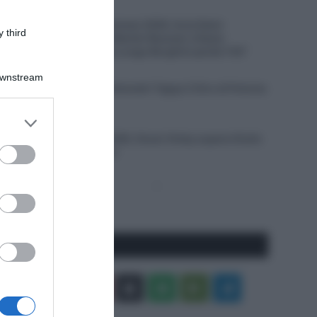
5 Agosto 2026, 18:00
Tour de France Femmes 2026, furia Demi
 third
Vollering! Battute Marlen Reusser e Kasia
Niewiadoma, Elisa Longo Borghini perde 1’43”
5 Agosto 2026, 17:22
Downstream
VIDEO: Ultimi 3 Chilometri Tappa 3 Giro di Polonia
2026
er and store
5 Agosto 2026, 16:58
to grant or
Vuelta a Burgos 2026, Oscar Onley supera Giulio
ed purposes
Ciccone allo sprint
Pagina
Prossima
precedente
Pagina
Seguici qui
Facebook
X
You
Apple
Spotify
Google
Telegram
Tube
Play