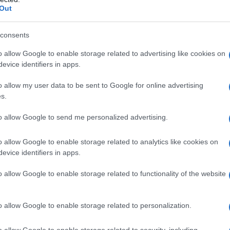
Out
e a Frigo, saranno in gara il neozelandese
George Bennett
,
ter
, lo spagnolo
Pau Marti
e gli israeliani
Nadav Raisberg
e
consents
o allow Google to enable storage related to advertising like cookies on
evice identifiers in apps.
azioCiclismo
o allow my user data to be sent to Google for online advertising
s.
to allow Google to send me personalized advertising.
o allow Google to enable storage related to analytics like cookies on
evice identifiers in apps.
o allow Google to enable storage related to functionality of the website
o allow Google to enable storage related to personalization.
o allow Google to enable storage related to security, including