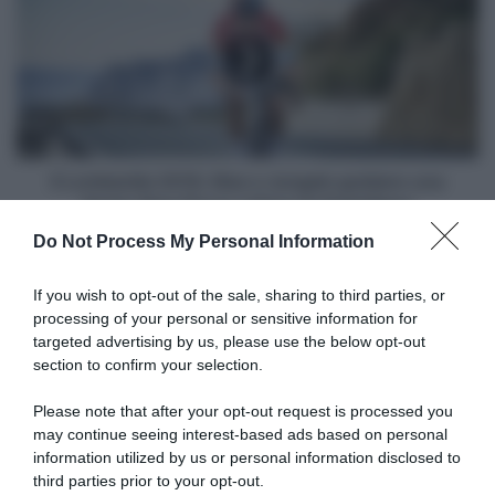
2018,
Mas
e
Jungels
guidano
una
Quick-
Step
Il Lombardia 2018, Mas e Jungels guidano una
Floors
Quick-Step Floors orfana di Alaphilippe
orfana
Do Not Process My Personal Information
di
Articoli correlati
Alaphilippe
If you wish to opt-out of the sale, sharing to third parties, or
processing of your personal or sensitive information for
targeted advertising by us, please use the below opt-out
section to confirm your selection.
Please note that after your opt-out request is processed you
may continue seeing interest-based ads based on personal
information utilized by us or personal information disclosed to
Giro d’Italia 2026, Adam
Giro d’Italia 2026, Adam
Yates si ritira: il britannico
Yates leader della UAE: “Mi
third parties prior to your opt-out.