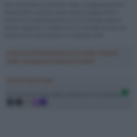
Non sarà invece al via Simon Yates, protagonista al Giro
d’Italia 2018 e vincitore della Vuelta a España 2018. Il
britannico è evidentemente a corto di energie dopo le
fatiche spagnole, e a seguito di un mondiale anonimo ha
deciso di non partecipare a Il Lombardia 2018.
Crea la tua Fantasquadra per la Vuelta a España
2026: montepremi minimo di 5.000€!
Ascolta SpazioTalk!
Ci trovi anche sulle migliori piattaforme di streaming