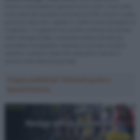
avranno la possibilità di giocarsi le loro carte. Il ceco esce
molto bene dal mondiale di Innsbruck 2018, chiuso in sesta
posizione dopo aver regolato in volata il primo gruppetto di
inseguitori. Lo spagnolo era riuscito a entrare nei quindici
nella rassegna iridata, nonostante avesse lavorato per
permettere ad Alejandro Valverde di centrare il proprio
obiettivo. L’esperto classe ’84 vanta già tre top ten in
carriera nella classica autunnale.
Troppa pubblicità? Abbonati gratis a
SpazioCiclismo