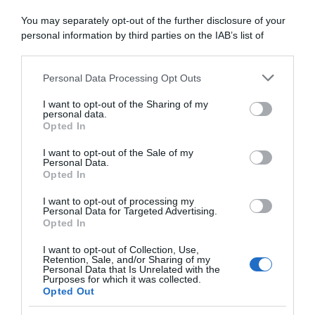
non riparte per la
sento in buona forma e, se le
commozione cerebrale dopo
cose andranno per il verso
You may separately opt-out of the further disclosure of your
la maxi caduta
giusto, potremo dire la
personal information by third parties on the IAB’s list of
nostra in classifica generale”
10 Maggio 2026, 10:47
downstream participants.
4 Maggio 2026, 16:43
Personal Data Processing Opt Outs
This information may also be disclosed by us to third parties
on the IAB’s List of Downstream Participants that may further
I want to opt-out of the Sharing of my
disclose it to other third parties.
personal data.
Opted In
Please note that this website/app uses one or more Google
services and may gather and store information including but
I want to opt-out of the Sale of my
Personal Data.
not limited to your visit or usage behaviour. You may click to
Opted In
grant or deny consent to Google and its third-party tags to
use your data for below specified purposes in below Google
I want to opt-out of processing my
O Gran Camiño 2026, Adam
O Gran Camiño 2026,
consent section.
Personal Data for Targeted Advertising.
Yates conquista la classifica
Alessandro Pinarello si
Opted In
generale: “Ora tornerò ad
prende l’ultima tappa! Adam
allenarmi in altura per
Yates vince la corsa
I want to opt-out of Collection, Use,
preparare il Giro”
Retention, Sale, and/or Sharing of my
18 Aprile 2026, 17:27
Personal Data that Is Unrelated with the
18 Aprile 2026, 17:59
Purposes for which it was collected.
Opted Out