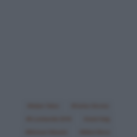
Adam Yates
Carlos Verona
Il Lombardia 2018
Jack Haig
Michael Albasini
Mikel Nieve