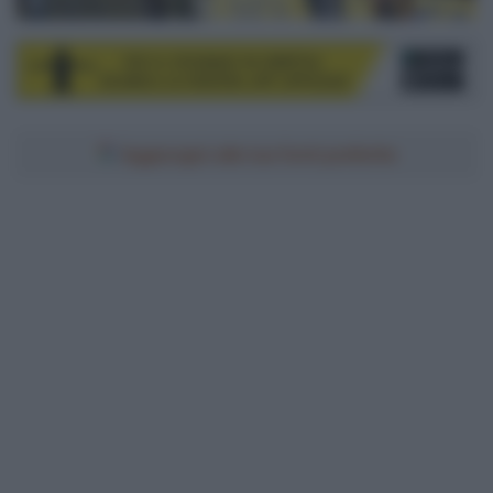
© ASO / Broadway
Aggiungici alle tue fonti preferite