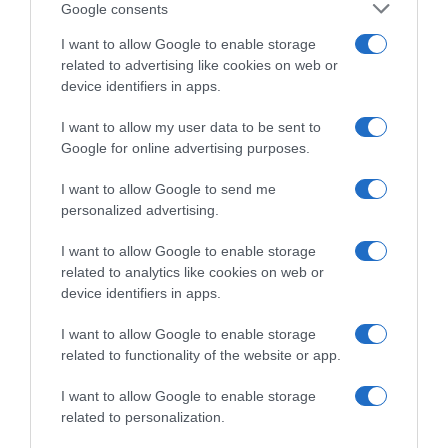
Google consents
I want to allow Google to enable storage
related to advertising like cookies on web or
device identifiers in apps.
I want to allow my user data to be sent to
Google for online advertising purposes.
O Gran Camiño 2026, Adam
O Gran Camiño 2026, tappa e
Yates si gode la giornata da
maglia per Adam Yates! 3°,
I want to allow Google to send me
tappa e maglia: “Sapevo di
Alessandro Pinarello perde il
personalized advertising.
star bene, ma sentivo la
primato
pressione di dover fare
17 Aprile 2026, 15:40
I want to allow Google to enable storage
risultato”
related to analytics like cookies on web or
17 Aprile 2026, 17:00
device identifiers in apps.
I want to allow Google to enable storage
related to functionality of the website or app.
Commenta
I want to allow Google to enable storage
related to personalization.