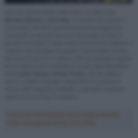
Sono ben più di semplici alternative corridori come
Michael Albasini
e
Jack Haig
. Lo svizzero ha centrato il
sesto posto nel 2014 e proverà a essere protagonista,
soprattutto se dovesse far parte del gruppo di testa. Il
giovane australiano è stato autore di una buona stagione in
supporto dei compagni di squadra, ma potrebbe cercare
gloria personale con un attacco volto ad anticipare i grandi
favoriti della corsa. Completano il roster della Mitchelton-
Scott
Carlos Verona
e
Robert Power
, che dovrebbero
avere il compito di gregari. Quest’ultimo si è messo in
mostra nelle classiche lombarde, e potrebbe reclamare
spazio se ce ne fosse l’occasione.
Crea la tua Fantasquadra per la Vuelta a España
2026: montepremi minimo di 5.000€!