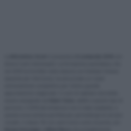
La
Mitchelton-Scott
si presenta a
Il Lombardia 2018
con
diversi nomi interessanti. La formazione australiana, che
nel 2016 ha trionfato nella classica con Esteban Chaves
(assente per infortunio), ha annunciato un roster
estremamente competitivo per l’ultimo grande
appuntamento stagionale. Il ruolo di capitano dovrebbe
essere assegnato ad
Adam Yates
, adatto a questo tipo di
percorso. Il 2018 del britannico non è stato esaltante, e
questa corsa sembra perfetta per permettergli di cercare
riscatto. Il classe ’92 non sarà l’unico uomo di punta, con
Roman Kreuziger
e
Mikel Nieve
che probabilmente