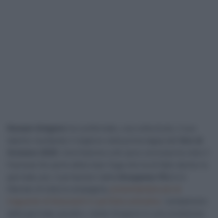
Romain Grégoire
ha confermato, una volta di più, il suo
talento risultando il migliore nella prima tappa del
Giro di
Svizzera 2025
. Una frazione a dir poco convulsa ha visto il
francese far parte della maxi-fuga che ha di fatto deciso la
giornata: poi, il portacolori della
Groupama-FDJ
si è
liberato di tutta la compagnia,
presentandosi poi al
traguardo di Küssnacht in perfetta solitudine.
L’andamento
della giornata, peraltro, mette Gregoire in una condizione