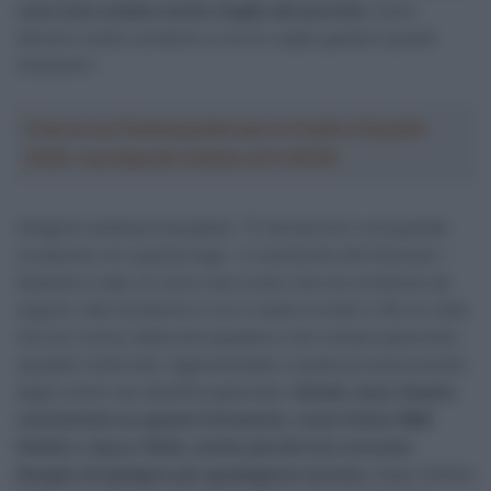
cose sono andate anche meglio del previsto.
Sono
davvero molto contento e ora mi voglio godere questo
momento”.
Crea la tua Fantasquadra per la Vuelta a España
2026: montepremi minimo di 5.000€!
Grégoire analizza l’accaduto: “È venuta fuori una grande
occasione con questa fuga – il commento del francese –
Quando è nata, mi sono reso conto che era un’azione da
seguire. Nel momento in cui ci siamo trovati in 28, ho visto
che ero l’unico della mia squadra e che c’erano parecchie
squadre molto ben rappresentate e qualcuna aveva anche
degli uomini da classifica generale.
Quindi, sono rimasto
concentrato su queste formazioni, come Arkéa-B&B
Hotels e Jayco-AlUla, anche perché loro avevano
bisogno di spingere per guadagnare terreno.
Dopo l’ultima