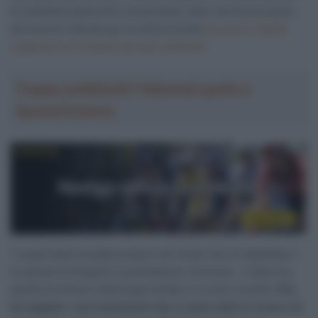
di classifica parecchio stuzzicante, dato che buona parte
dei favoriti indicati per la vittoria finale
ha ora un ritardo
superiore ai 3 minuti nei suoi confronti.
Troppa pubblicità? Abbonati gratis a
SpazioCiclismo
“La giornata è andata proprio nel modo che mi aspettavo –
le parole di Grégoire a premiazioni concluse – L’idea era
quella di entrare nella fuga iniziale e ci sono riuscito.
Poi,
ho seguito i vari movimenti che ci sono stati in corsa e le