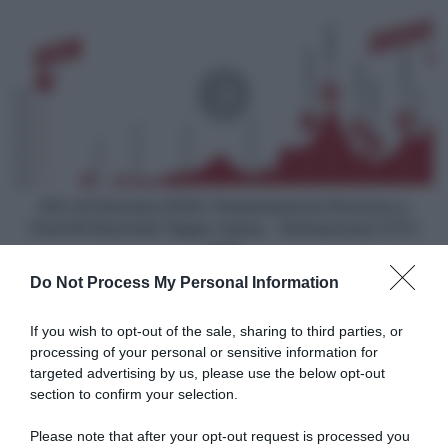
l'allergia
Giro
ho
di
faticato
Svizzera
un
2025,
po'
Presentazione
in
Percorso
questi
e
giorni"
Favoriti
Seconda
Tappa:
Giro di Svizzera 2025, Presentazione Percorso e
Aarau
Favoriti Seconda Tappa: Aarau - Schwarzsee (177,1
-
km)
Schwarzsee
Do Not Process My Personal Information
(177,1
Articoli correlati
km)
If you wish to opt-out of the sale, sharing to third parties, or
processing of your personal or sensitive information for
targeted advertising by us, please use the below opt-out
section to confirm your selection.
Please note that after your opt-out request is processed you