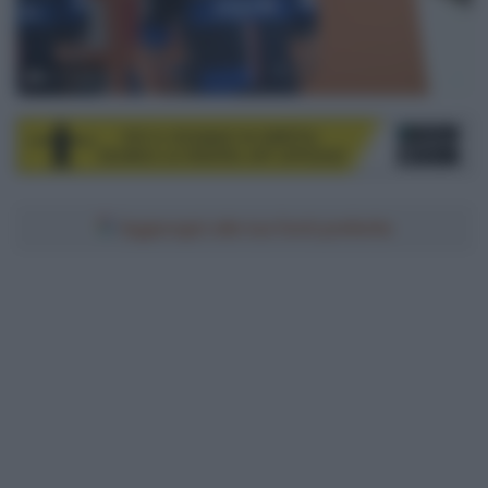
© Sirotti
Aggiungici alle tue fonti preferite