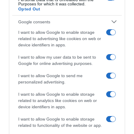
Purposes for which it was collected.
3 Giugno 2026, 8:08
Opted Out
Google consents
I want to allow Google to enable storage
related to advertising like cookies on web or
device identifiers in apps.
I want to allow my user data to be sent to
Google for online advertising purposes.
Trofeo Laigueglia 2026,
Drôme Classic 2026, Romain
Romain Grégoire: “Sono sulla
Grégoire piazza il primo
I want to allow Google to send me
strada giusta, spero di
acuto stagionale: “Meno
personalized advertising.
continuare così alle Strade
impressionante di Seixas, ma
Bianche”
rimane una bella sensazione”
I want to allow Google to enable storage
4 Marzo 2026, 17:49
1 Marzo 2026, 19:29
related to analytics like cookies on web or
device identifiers in apps.
I want to allow Google to enable storage
related to functionality of the website or app.
Commenta