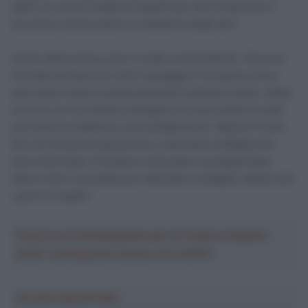
salita, ho voluto mettermi davanti per fare la discesa in
sicurezza, senza subire le traiettorie degli altri”.
L’esito della mossa, però, è stato sorprendente: “Mi sono
ritrovato ad avere un certo vantaggio e ho deciso che a
quel punto valeva la pena prendersi qualche rischio. Nella
curva in cui ho iniziato a spingere mi sono anche trovato
una moto in traiettoria, ma è andata bene. Adesso? Il mio
Giro di Svizzera è già positivo, indossare la Maglia Oro
sarà molto bello. Prenderò comunque una tappa dopo
l’altra e farò il possibile per difendere la Maglia, dando tutti
i giorni il meglio”.
Crea la tua Fantasquadra per la Vuelta a España
2026: montepremi minimo di 5.000€!
Ascolta SpazioTalk!