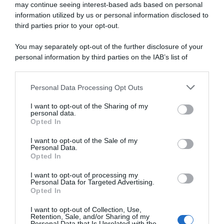
may continue seeing interest-based ads based on personal
information utilized by us or personal information disclosed to
Campionati Nazionali 2026,
Giro di Svizzera 2026,
dominio Groupama-FDJ
Romain Gregoire: “Avevamo
third parties prior to your opt-out.
United in Francia e vittoria di
messo nel mirino questa
Romain Grégoire!
tappa; nel finale a tutta per
You may separately opt-out of the further disclosure of your
evitare il recupero di Tadej
28 Giugno 2026, 17:00
personal information by third parties on the IAB’s list of
Pogačar”
downstream participants.
18 Giugno 2026, 18:17
Personal Data Processing Opt Outs
This information may also be disclosed by us to third parties
on the IAB’s List of Downstream Participants that may further
I want to opt-out of the Sharing of my
disclose it to other third parties.
personal data.
Opted In
Please note that this website/app uses one or more Google
services and may gather and store information including but
I want to opt-out of the Sale of my
Personal Data.
not limited to your visit or usage behaviour. You may click to
Opted In
grant or deny consent to Google and its third-party tags to
use your data for below specified purposes in below Google
I want to opt-out of processing my
Giro di Svizzera 2026, la fuga
Groupama-FDJ United,
consent section.
Personal Data for Targeted Advertising.
va e Romain Grégoire esulta
Romain Grégoire rinnova
Opted In
a Locarno, 4° Filippo Zana –
fino al 2028: “Qui sto
Tadej Pogačar sempre leader
migliorando ogni anno e
I want to opt-out of Collection, Use,
intorno a me si sta
Retention, Sale, and/or Sharing of my
18 Giugno 2026, 17:36
costruendo qualcosa”
Personal Data that Is Unrelated with the