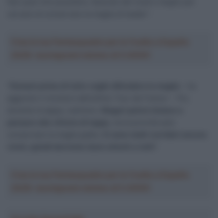
fare quel che possiamo, facendo del nostro meglio per
cercare di conservare la maglia di leader”.
Crea la tua Fantasquadra per la Vuelta a España
2026: montepremi minimo di 5.000€!
“
Domani prima di tutto voglio difendere la maglia
– ha
aggiunto il vincitore dell’ultimo Tour de France – Poi,
durante la tappa, vedremo.
Magari potrei iniziare a
pensare alla vittoria di tappa
, ma la priorità sarà
conservare la maglia gialla.
Ci sono molti corridori ancora
vicini, quindi dovremo stare attenti a tutti
“.
Crea la tua Fantasquadra per la Vuelta a España
2026: montepremi minimo di 5.000€!