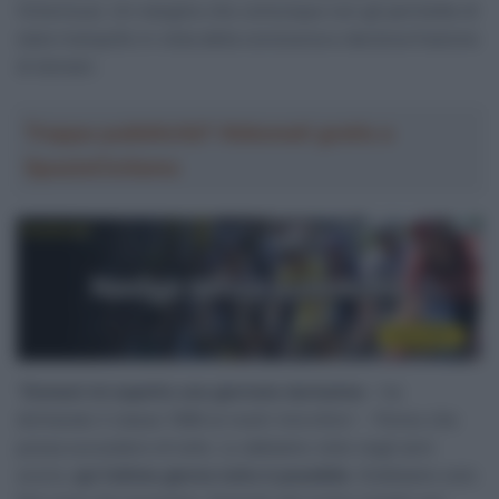
Victorious). Un margine che comunque non gli permette di
stare tranquillo in vista della conclusiva e decisiva frazione
di domani.
Troppa pubblicità? Abbonati gratis a
SpazioCiclismo
“
Domani mi aspetto una giornata durissima
– ha
dichiarato il classe 1996 ai nostri microfoni – Penso che
possa succedere di tutto. Lo abbiamo visto negli anni
scorsi,
qui l’ultimo giorno tutto è possibile
. Dobbiamo solo