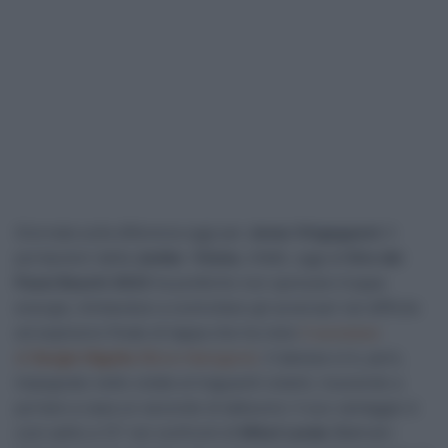
Giornata sulla difensiva oggi per
Jonas Vingegaard
. Il
portacolori della
Jumbo -Visma
, infatti, oggi al
Giro dei
Paesi Baschi 2023
ha preferito non sprecare troppe
energie, limitandosi a controllare gli avversari nel difficile
ed esplosivo finale di tappa che ha visto
il successo
di
Sergio Higuita
(Bora-Hansgore)
. Il danese si è, però,
impegnato nelle volate ai traguardi volanti, riuscendo a
portare a casa un secondo di abbuono: il suo vantaggio è
così salito a 13″ nei confronti di
Mikel Landa
(Bahrain-