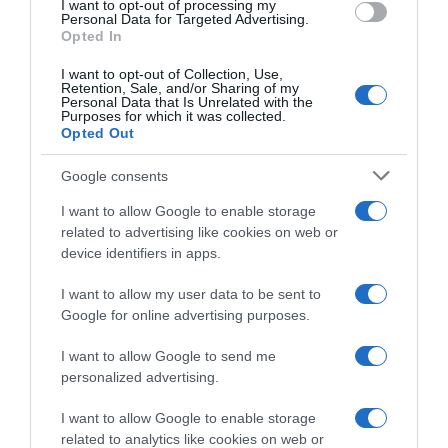
I want to opt-out of processing my
Visma | Lease a Bike, Jonas
Michael Rasmussen: “È
consent section.
Personal Data for Targeted Advertising.
Vingegaard nel 2027 punta al
possibile che abbiamo visto
Opted In
record nelle brevi corse a
Vingegaard sul podio del
tappe: “Voglio partecipare
Tour per l’ultima volta”
I want to opt-out of Collection, Use,
alle corse che non ho ancora
Retention, Sale, and/or Sharing of my
31 Luglio 2026, 14:04
vinto. Questo mi motiva”
Personal Data that Is Unrelated with the
Purposes for which it was collected.
1 Agosto 2026, 9:47
Opted Out
Google consents
I want to allow Google to enable storage
related to advertising like cookies on web or
device identifiers in apps.
I want to allow my user data to be sent to
Google for online advertising purposes.
Visma | Lease a Bike, Jonas
Visma | Lease a Bike, Jonas
Vingegaard punzecchia la
Vingegaard sul rapporto con
I want to allow Google to send me
squadra: “Abbiamo valutato
Tadej Pogačar: “Dopo il ritiro
personalized advertising.
male il percorso del Tour di
dal Tour mi ha mandato un
quest’anno”
messaggio. È bello il modo in
I want to allow Google to enable storage
cui si è sviluppata la nostra
31 Luglio 2026, 11:29
related to analytics like cookies on web or
rivalità”