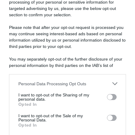
processing of your personal or sensitive information for
targeted advertising by us, please use the below opt-out
section to confirm your selection.
Please note that after your opt-out request is processed you
may continue seeing interest-based ads based on personal
information utilized by us or personal information disclosed to
Visma | Lease a Bike, il
Visma | Lease a Bike, Mattias
pensiero di Adriano Malori
Skjelmose sul connazionale
third parties prior to your opt-out.
su Jonas Vingegaard:
Jonas Vingegaard: “Su di lui
“Questo sarà il suo ultimo
c’è sempre una pressione
You may separately opt-out of the further disclosure of your
anno in gruppo”
enorme, tutto il mondo pensa
personal information by third parties on the IAB’s list of
sia l’unico che possa battere
8 Agosto 2026, 9:40
downstream participants.
Pogačar”
7 Agosto 2026, 10:38
Personal Data Processing Opt Outs
This information may also be disclosed by us to third parties
on the IAB’s List of Downstream Participants that may further
I want to opt-out of the Sharing of my
disclose it to other third parties.
personal data.
Opted In
Please note that this website/app uses one or more Google
services and may gather and store information including but
I want to opt-out of the Sale of my
Personal Data.
not limited to your visit or usage behaviour. You may click to
Opted In
grant or deny consent to Google and its third-party tags to
use your data for below specified purposes in below Google