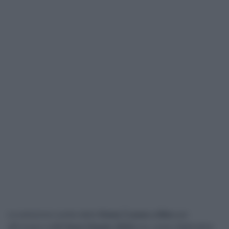
La selezione scelta dalla
Visma | Lease a Bike
per
affrontare la
E3 Saxo Classic 2024
era, come d’abitudine