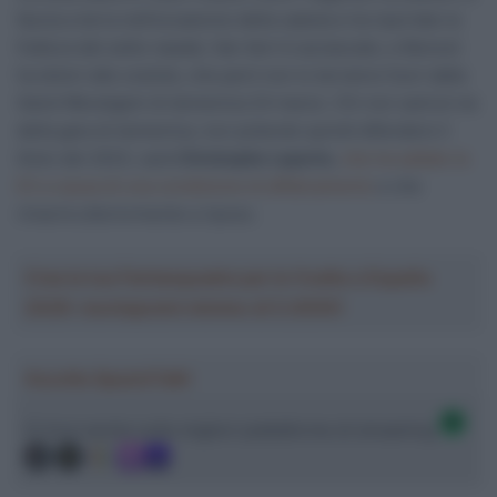
faccia a terra nell’occasione della caduta e ha riportato la
frattura del setto nasale; Van Aert è acciaccato, e Benoot
ha dolori alle costole, che però non lo terranno fuori dalla
Gand-Wevelgem di domenica 24 marzo. Chi non sarà al via
della gara di domenica, non potendo quindi difendere il
titolo del 2023, sarà
Christophe Laporte
,
che ha saltato la
E3 a causa di una condizione di affaticamento
e che
rimarrà ulteriormente a riposo.
Crea la tua Fantasquadra per la Vuelta a España
2026: montepremi minimo di 5.000€!
Ascolta SpazioTalk!
Ci trovi anche sulle migliori piattaforme di streaming