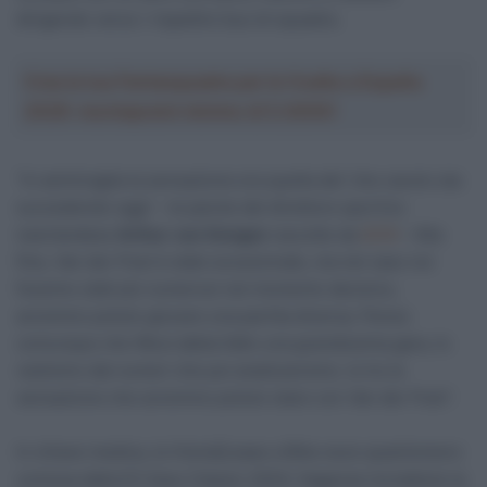
dirigendo verso i rispettivi bus di squadra.
Crea la tua Fantasquadra per la Vuelta a España
2026: montepremi minimo di 5.000€!
“In ammiraglia la sensazione era quella del ‘che cavolo sta
succedendo oggi’ – le parole del direttore sportivo
neerlandese
Arthur van Dongen
raccolte da
GCN
– Alla
fine, Van der Poel è stato eccezionale, ma nel caso noi
fossimo stati più numerosi nel momento decisivo,
avremmo potuto giocare una partita diversa. Penso
comunque che Wout abbia fatto una grandissima gara, lo
vedremo dai numeri che poi analizzeremo. Io ho la
sensazione che avremmo potuto stare con Van der Poel”.
In chiave medica, la Visma|Lease a Bike esce quantomeno
contusa dalla E3 Saxo Classic 2024: Hagenes ha battuto la