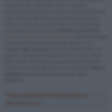
negli ultimi anni, di altissimo livello. La squadra
neerlandese punta a essere sempre una forza dominante
nelle corse più importanti, ma nella gara di venerdì 22
marzo si è ritrovata, per motivi diversi, ad assistere da
lontano alla sinfonia suonata da
Mathieu van der Poel,
vincitore solitario della Classica belga
. I piani della squadra
in giallo sono stati condizionati dalla caduta in cui è
incappato
Wout van Aert
in uno dei momenti topici, ma
anche il resto della giornata della Visma | Lease a Bike è
stato scandito da problemi. La squadra neerlandese ha
chiuso con un terzo (Van Aert) e un quinto posto (
Matteo
Jorgenson
), ma il bilancio rimane magro, date le
aspettative.
Troppa pubblicità? Abbonati gratis a
SpazioCiclismo