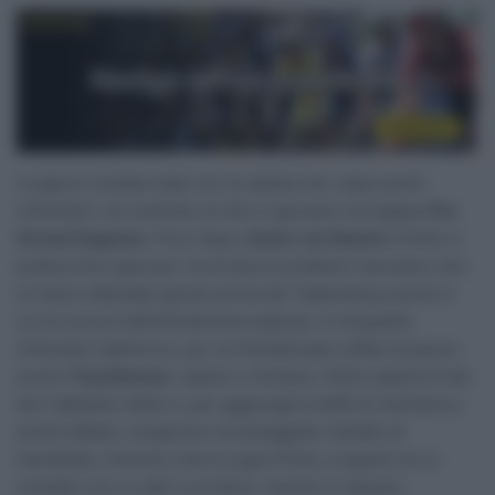
La gara è iniziata male con la caduta che, dopo pochi
chilometri, ha costretto al ritiro il giovane norvegese
Per
Strand Hagenes
. Poco dopo,
Dylan van Baarle
è finito in
pratica fuori gara per via di alcuni problemi meccanici che
lo hanno attardato giusto prima del Taaienberg, punto in
cui la corsa è definitivamente esplosa. A cinquanta
chilometri dall’arrivo, poi, la Visma|Lease a Bike ha perso
anche
Tiesj Benoot
, caduto e ritiratosi. Della caduta di Van
Aert abbiamo detto e, per aggiungere beffa al rammarico,
anche Matteo Jorgenson ha assaggiato l’asfalto di
Harelbeke, finendo a terra a gara finita, a seguito di un
contatto con un altro corridore, mentre si stavano