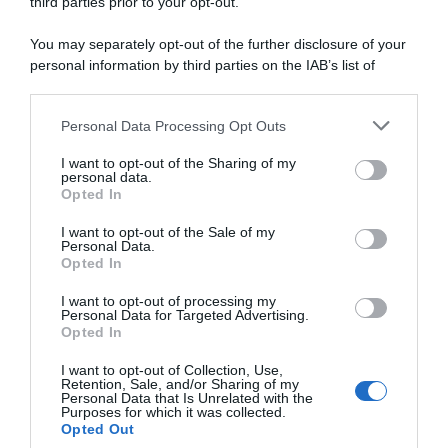
di Michel Hessmann dal 15
Jorgenson: “Quest’anno ho
third parties prior to your opt-out.
marzo: “Sono
superato limiti che non
Laporte
incredibilmente grato. Il mio
credevo possibili. Un giorno
You may separately opt-out of the further disclosure of your
obiettivo è aiutare i
spero di lottare per la
personal information by third parties on the IAB’s list of
compagni”
classifica di un Grande Giro”
downstream participants.
16 Gennaio 2025, 9:23
31 Dicembre 2024, 13:23
Personal Data Processing Opt Outs
This information may also be disclosed by us to third parties
on the IAB’s List of Downstream Participants that may further
I want to opt-out of the Sharing of my
disclose it to other third parties.
personal data.
Opted In
Please note that this website/app uses one or more Google
services and may gather and store information including but
I want to opt-out of the Sale of my
Personal Data.
not limited to your visit or usage behaviour. You may click to
Opted In
grant or deny consent to Google and its third-party tags to
use your data for below specified purposes in below Google
I want to opt-out of processing my
Visma|Lease a Bike, il
Bilancio Squadre 2024:
consent section.
Personal Data for Targeted Advertising.
sorprendente 2024 di Bart
Visma | Lease a Bike
Opted In
Lemmen: “Nessuno poteva
12 Dicembre 2024, 20:00
immaginarselo”
I want to opt-out of Collection, Use,
Retention, Sale, and/or Sharing of my
19 Dicembre 2024, 12:07
Personal Data that Is Unrelated with the
Purposes for which it was collected.
Opted Out