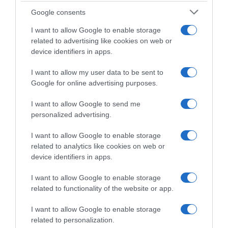
Google consents
I want to allow Google to enable storage
related to advertising like cookies on web or
device identifiers in apps.
I want to allow my user data to be sent to
Google for online advertising purposes.
Visma|Lease a Bike, Jonas
Visma|Lease a Bike,
Vingegaard respinge le
entusiasmo intorno a Matteo
I want to allow Google to send me
accuse di Bernard Hinault:
Jorgenson: “È andato oltre le
personalized advertising.
“Non sa cosa ho passato”
aspettative, crediamo sia da
podio in un Grande Giro”
26 Novembre 2024, 17:57
I want to allow Google to enable storage
22 Novembre 2024, 14:11
related to analytics like cookies on web or
device identifiers in apps.
I want to allow Google to enable storage
related to functionality of the website or app.
Commenta
I want to allow Google to enable storage
related to personalization.