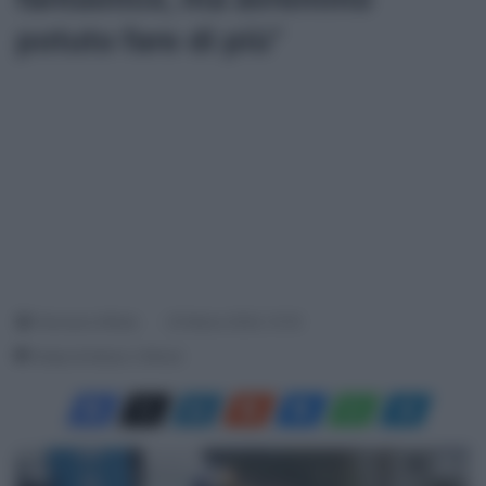
potuto fare di più”
Francesco Mitola
23 Marzo 2024, 10:16
Tempo di lettura: 2 Minuti