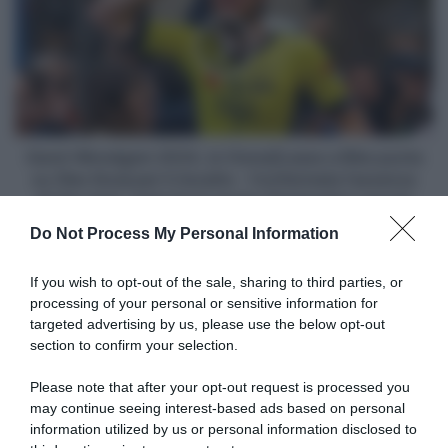
vettura
2024,
medica
la
(Aggiornato)
Visma|Lease
a
Bike
punta
su
Olav
Gand-Wevelgem 2024, la Visma|Lease a Bike punta
Kooij
su Olav Kooij per il riscatto - Confermata l'assenza
per
di Van Aert, resta fuori anche Christophe Laporte
il
Do Not Process My Personal Information
riscatto
Articoli correlati
-
Confermata
If you wish to opt-out of the sale, sharing to third parties, or
l'assenza
processing of your personal or sensitive information for
di
targeted advertising by us, please use the below opt-out
Van
section to confirm your selection.
Aert,
resta
Please note that after your opt-out request is processed you
fuori
may continue seeing interest-based ads based on personal
anche
information utilized by us or personal information disclosed to
Movistar, ufficiale l’ingaggio
Visma | Lease a Bike, Matteo
Christophe