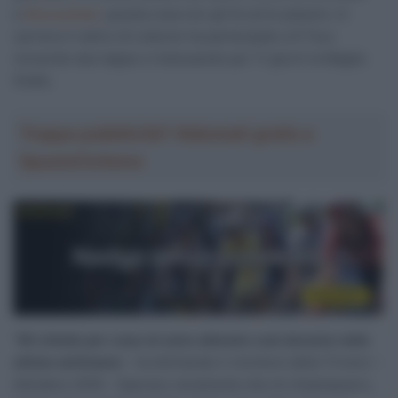
a
Nieuwsblad
, questa cosa non gli fa certo piacere. In
carriera il nativo di Lokeren ha partecipato a 9 Tour,
vincendo due tappe e indossando per 11 giorni la Maglia
Gialla.
Troppa pubblicità? Abbonati gratis a
SpazioCiclismo
“
Mi chiedo per cosa mi sono allenato così durante nelle
ultime settimane
– ha dichiarato il vincitore della Tirreno –
Adriatico 2016 – Speravo veramente che mi chiamassero,