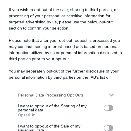
Articoli correlati
If you wish to opt-out of the sale, sharing to third parties, or
processing of your personal or sensitive information for
targeted advertising by us, please use the below opt-out
section to confirm your selection.
Please note that after your opt-out request is processed you
may continue seeing interest-based ads based on personal
Mondiali Montréal 2026,
information utilized by us or personal information disclosed to
Belgio, Greg Van Avermaet si
Greg Van Avermaet: “È un
laurea campione del mondo
third parties prior to your opt-out.
percorso perfetto per Van
nell’Ironman 70.3
Aert ed Evenepoel, ma
You may separately opt-out of the further disclosure of your
10 Novembre 2025, 15:21
inserisco Van Der Poel tra i
miei favoriti”
personal information by third parties on the IAB’s list of
downstream participants.
26 Novembre 2025, 8:58
Personal Data Processing Opt Outs
This information may also be disclosed by us to third parties
on the IAB’s List of Downstream Participants that may further
I want to opt-out of the Sharing of my
disclose it to other third parties.
personal data.
Opted In
Please note that this website/app uses one or more Google
services and may gather and store information including but
I want to opt-out of the Sale of my
Personal Data.
not limited to your visit or usage behaviour. You may click to