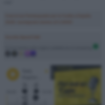
colpi”.
Crea la tua Fantasquadra per la Vuelta a España
2026: montepremi minimo di 5.000€!
Ascolta SpazioTalk!
Ci trovi anche sulle migliori piattaforme di streaming