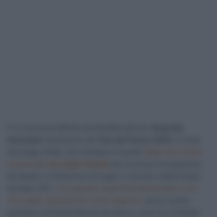
È un boccone difficile da mandare giù per
Greg Van
Avermaet
l’esclusione dal
Tour de France 2023.
Il nome
del belga, infatti, non compare tra quelli
degli otto uomini
selezionati dalla
Ag2r Citroën
per la corsa in programma
da sabato 1 a domenica 23 luglio. Il vincitore della Parigi –
Roubaix 2017,
che qualche mese fa ha annunciato il suo
ritiro dalle competizioni a fine stagione,
dovrà, quindi,
guardare la Grande Boucle da casa e, come ha confidato