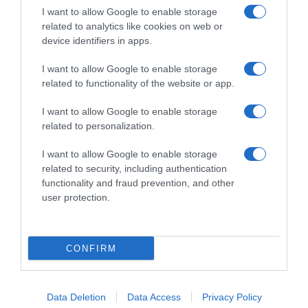
alle biciclette BMC
dopo i Mondiali
I want to allow Google to enable storage
20 Novembre 2024, 9:16
11 Settembre 2024, 10:52
related to analytics like cookies on web or
device identifiers in apps.
I want to allow Google to enable storage
related to functionality of the website or app.
Commenta
I want to allow Google to enable storage
related to personalization.
I want to allow Google to enable storage
© Copyright 2026, All Rights Reserved Designed by
related to security, including authentication
functionality and fraud prevention, and other
©SpazioCiclismo
Preferenze Privacy
user protection.
Contatti
Redazione
Privacy & Cookie Policy
Pubblicità
Lavora con noi
VeloPro
CONFIRM
Facebook
X
You
Apple
Spotify
Google
Telegram
RSS
Tube
Play
Data Deletion
Data Access
Privacy Policy