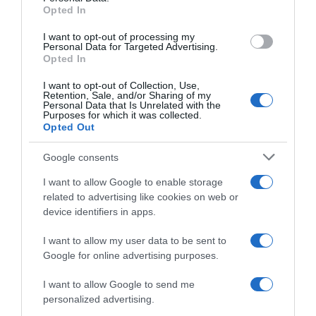
Opted In
grant or deny consent to Google and its third-party tags to
use your data for below specified purposes in below Google
I want to opt-out of processing my
Van Avermaet si allena con
UAE Tour 2025, il parere di
consent section.
Personal Data for Targeted Advertising.
Van der Poel e scherza:
Greg van Avermaet:
Opted In
“Porterò Mathieu a fare
“Philipsen non era da
triathlon”
declassare, per le decisioni
I want to opt-out of Collection, Use,
disciplinari serve una
Retention, Sale, and/or Sharing of my
3 Novembre 2025, 17:28
commissione di ex-
Personal Data that Is Unrelated with the
Purposes for which it was collected.
corridori”
Opted Out
19 Febbraio 2025, 9:49
Google consents
I want to allow Google to enable storage
related to advertising like cookies on web or
device identifiers in apps.
I want to allow my user data to be sent to
Google for online advertising purposes.
Un Anno Fa… Ag2R, inizia la
rivoluzione: in attesa di
Belgio, contattato Greg Van
I want to allow Google to send me
novità per sponsor e
Avermaet come prossimo CT
personalized advertising.
corridori, è ufficiale l’addio
della nazionale su strada