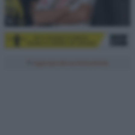
© Sirotti
Aggiungici alle tue fonti preferite