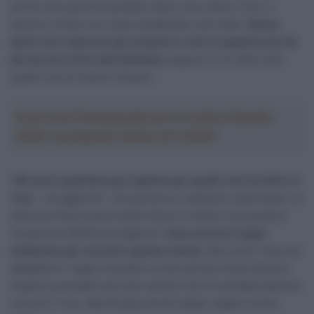
anche solo perché sarebbe stato il mio ultimo Tour, il
decimo. Inoltre non stavo pedalando così male.
Hanno
detto che volevano più scalatori e che si aspettavano di
più da me al Giro del Delfinato
; eppure io ho fatto tutto
quello che mi hanno chiesto”.
Crea la tua Fantasquadra per la Vuelta a España
2026: montepremi minimo di 5.000€!
“
Mi sarei aspettato più rispetto per quello che ho fatto al
Tour
– ha aggiunto – Era ancora un obiettivo importante. Le
delusioni fanno parte della vita di un atleta, ma questa è
veramente difficile da digerire.
Sono ancora troppo
ambizioso per ricevere questa notizia
. Non sono il tipo da
abbattermi. Voglio chiudere la mia carriera nella maniera
migliore possibile ed è per questo che mi sarebbe piaciuto
correre il Tour. Ma bisogna anche saper reagire ai duri