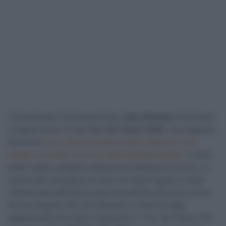
Una (parziale) consolazione per
João Almeida
arriva dopo
la tappa numero 8 del
Tour de France 2025
. Il portoghese,
alle prese
con i dolorosi postumi della caduta in cui è
rimasto coinvolto nel corso della settima frazione
, è stato
eletto miglior gregario della prima settimana di corsa. La
nomina del compagno di colori di Tadej Pogačar è stata
ufficializzata dalla giuria della Grande Boucle ed ha preso
forma a seguito dei voti effettuati su Internet dagli
appassionati che stanno seguendo il Tour de France. Per