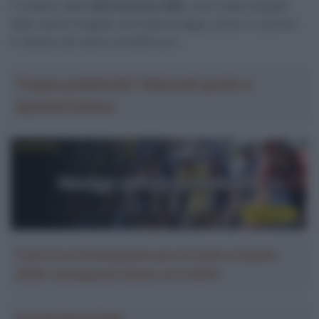
il lusitano della
UAE Emirates XRG,
che è stato elogiato
dallo stesso Pogačar nel finale di tappa, anche un premio
in denaro del valore di 2000 euro.
Troppa pubblicità? Abbonati gratis a
SpazioCiclismo
Crea la tua Fantasquadra per la Vuelta a España
2026: montepremi minimo di 5.000€!