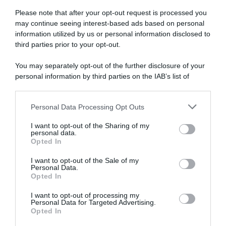
un
ritmo
Please note that after your opt-out request is processed you
alto
may continue seeing interest-based ads based on personal
come
information utilized by us or personal information disclosed to
UAE Emirates XRG, ancora
Tour Auvergne – Rhône-
al
guai per João Almeida,
Alpes 2026, riecco João
third parties prior to your opt-out.
solito,
caduto in Polonia: “Niente di
Almeida: “Spero di ritrovare il
rotto, ma ho male a un
mio livello nel giro di due
ma
You may separately opt-out of the further disclosure of your
ginocchio ed a una caviglia” –
mesi”
Tadej
personal information by third parties on the IAB’s list of
Il portoghese costretto al
mi
7 Giugno 2026, 12:57
downstream participants.
ritiro
ha
7 Agosto 2026, 10:20
detto
Personal Data Processing Opt Outs
This information may also be disclosed by us to third parties
di
on the IAB’s List of Downstream Participants that may further
I want to opt-out of the Sharing of my
attaccare"
disclose it to other third parties.
personal data.
Opted In
Please note that this website/app uses one or more Google
services and may gather and store information including but
I want to opt-out of the Sale of my
Personal Data.
not limited to your visit or usage behaviour. You may click to
Opted In
grant or deny consent to Google and its third-party tags to
use your data for below specified purposes in below Google
I want to opt-out of processing my
UAE Team Emirates XRG,
consent section.
Personal Data for Targeted Advertising.
João Almeida tornerà in gara
Tour de France 2026, Joao
Opted In
all’ex Delfinato – Improbabile
Almeida non ci sarà: “Il piano
una sua partecipazione al
è chiaro, mi concentrerò