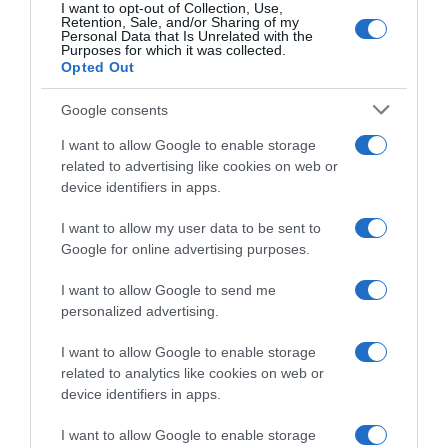
I want to opt-out of Collection, Use,
Tour
sulla Vuelta a España per
Retention, Sale, and/or Sharing of my
Personal Data that Is Unrelated with the
vincerla”
16 Maggio 2026, 11:00
Purposes for which it was collected.
5 Giugno 2026, 15:39
Opted Out
Google consents
I want to allow Google to enable storage
related to advertising like cookies on web or
device identifiers in apps.
I want to allow my user data to be sent to
Google for online advertising purposes.
UAE Team Emirates XRG,
Giro d’Italia 2026, João
João Almeida ufficializza la
Almeida verso la rinuncia!
I want to allow Google to send me
rinuncia al Giro: “I problemi
Problemi di salute per il
personalized advertising.
di salute degli ultimi mesi
portoghese
hanno compromesso troppo
27 Aprile 2026, 8:09
I want to allow Google to enable storage
la mia preparazione”
related to analytics like cookies on web or
27 Aprile 2026, 10:58
device identifiers in apps.
I want to allow Google to enable storage