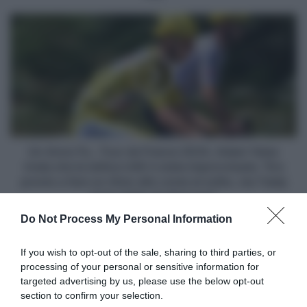
Châteauroux
(174,1
Un
km)
Anno
Fa...Tour
de
France
2024,
Adam
Yates
rivela
che
Un Anno Fa...Tour de France 2024, Adam Yates
la
rivela che la tattica UAE è stata improvvisata: "Ero
tattica
pronto a fare un ritmo alto come al solito, ma Tadej
UAE
mi ha detto di attaccare"
è
Do Not Process My Personal Information
stata
improvvisata:
Articoli correlati
"Ero
If you wish to opt-out of the sale, sharing to third parties, or
pronto
processing of your personal or sensitive information for
a
targeted advertising by us, please use the below opt-out
fare
section to confirm your selection.