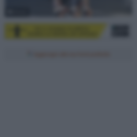
© Sirotti
Aggiungici alle tue fonti preferite