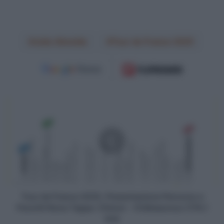
João Almeida
Tour de France 2025
Tour
de
France
2025,
Presentazione
Percorso
e
Favoriti
Nona
Tappa:
Tour de France 2025, Presentazione Percorso e
Chinon
Favoriti Nona Tappa: Chinon - Châteauroux (174,1
-
km)