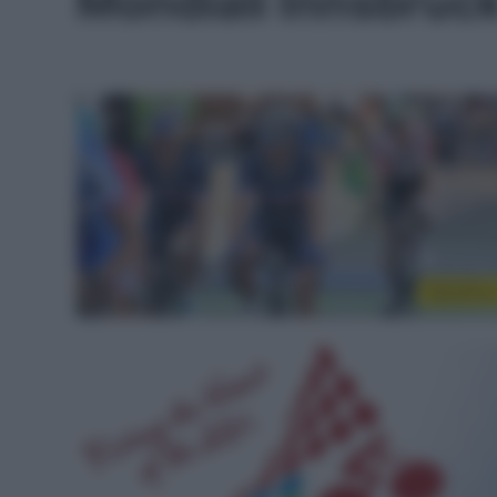
Mondiali Innsbruc
WorldTou