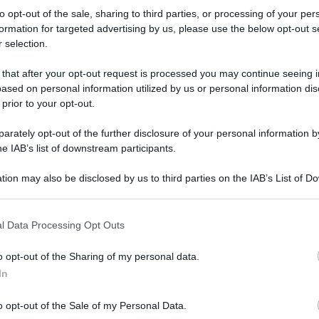
to opt-out of the sale, sharing to third parties, or processing of your per
formation for targeted advertising by us, please use the below opt-out s
8
 selection.
1 Ottobre 2018, 9:20
 that after your opt-out request is processed you may continue seeing i
Innsbruck 2018, bicchiere mezzo
ased on personal information utilized by us or personal information dis
 prior to your opt-out.
pieno per Cassani: “Moscon ha
dimostrato di poter vincere un
rately opt-out of the further disclosure of your personal information by
Mondiale”
he IAB’s list of downstream participants.
tion may also be disclosed by us to third parties on the IAB’s List of 
8
 that may further disclose it to other third parties.
 that this website/app uses one or more Google services and may gath
l Data Processing Opt Outs
1 Ottobre 2018, 8:36
including but not limited to your visit or usage behaviour. You may click 
 to Google and its third-party tags to use your data for below specifi
Innsbruck 2018, Woods fermato dai
o opt-out of the Sharing of my personal data.
ogle consent section.
crampi: “Avrei potuto battere
In
Valverde”
o opt-out of the Sale of my Personal Data.