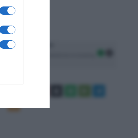
Ascolta SpazioTalk!
Seguici sulle migliori piattaforme di streaming:
Facebook
X
You
Apple
Spotify
Google
Telegram
Tube
Play
RSS