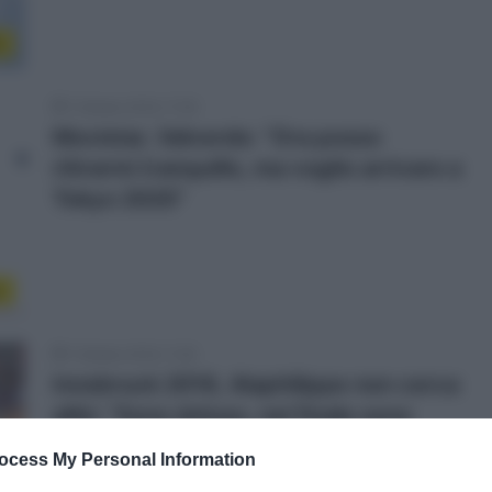
8
1 Ottobre 2018, 17:29
Movistar, Valverde: “Ora posso
ritirarmi tranquillo, ma voglio arrivare a
Tokyo 2020”
r
1 Ottobre 2018, 11:26
Innsbruck 2018, Alaphilippe non cerca
alibi: “Sono deluso, nel finale sono
esploso”
ocess My Personal Information