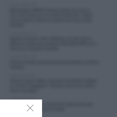
8 Agosto 2026, 12:09
Netcompany INEOS, Dorian Godon ha corso il
Tour de France con 4 costole fratturate: “Sento
ancora dolore. Dopo la caduta non erano state
rilevate”
8 Agosto 2026, 11:45
Alpecin-Premier Tech, Mathieu van der Poel si
allena a Livigno per prepare i Mondiali MTB, poi il
ritorno su strada in Canada
8 Agosto 2026, 10:00
Francia, brutta caduta per Romain Bardet sul Mont
Ventoux
8 Agosto 2026, 9:40
Visma | Lease a Bike, il pensiero di Adriano Malori
su Jonas Vingegaard: “Questo sarà il suo ultimo
anno in gruppo”
8 Agosto 2026, 9:20
Soudal Quick-Step, intervento al ginocchio per
Junior LeCerf: out per la Vuelta