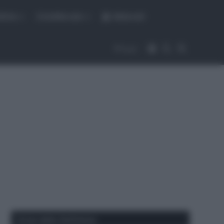
fiche
CicloMercato
Abbonati
Accedi
Cambia aspet
Cerca
Segui
Corse della Settimana