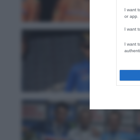
I want t
Innsbruck 201
or app.
I want t
I want t
authenti
Innsbruck 201