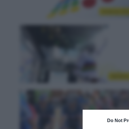
Innsbruck 201
WorldTou
Do Not Pr