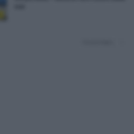
sua
8
Prossima Pagina