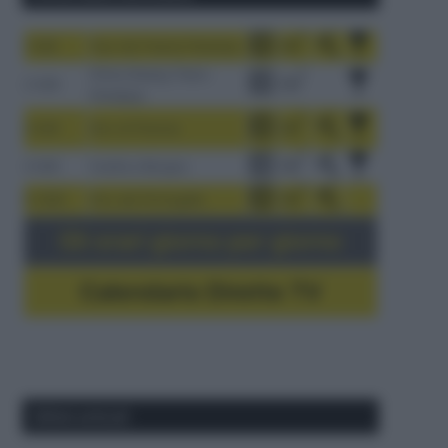
1-9/8
Tour de France Femmes
China Xizang Trans-
2-6/8
Himalaya
3-9/8
Giro di Polonia
4-8/8
Vuelta a Burgos
5-16/8
Giro del Portogallo
Gli orari giorno per giorno
Calendario Dirette TV
Ultimi articoli