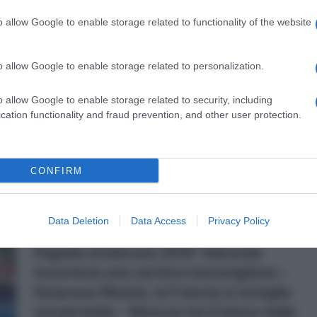
o allow Google to enable storage related to functionality of the website
8
o allow Google to enable storage related to personalization.
30 Settembre 2018, 22:00
Innsbruck 2018, Nibali deluso: “Mi
o allow Google to enable storage related to security, including
attendevo qualcosa in più, all’ultimo
cation functionality and fraud prevention, and other user protection.
giro ho avuto un black out”
CONFIRM
8
Data Deletion
Data Access
Privacy Policy
30 Settembre 2018, 20:11
Pagelle Innsbruck 2018: Valverde
incornicia una carriera meravigliosa –
Sorpresa Woods, la Francia si scioglie
sul più bello – Moscon ha il futuro dalla