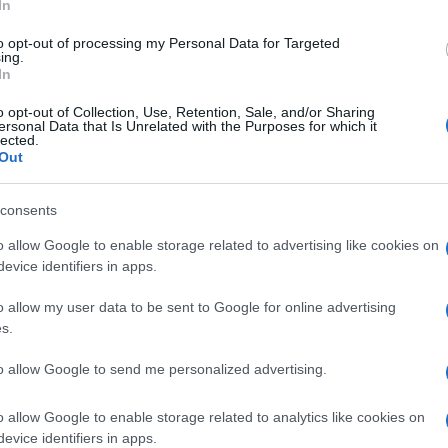
In
to opt-out of processing my Personal Data for Targeted
8
ing.
In
1 Ottobre 2018, 8:18
o opt-out of Collection, Use, Retention, Sale, and/or Sharing
Innsbruck 2018, il Ct del Belgio Kevin
ersonal Data that Is Unrelated with the Purposes for which it
lected.
De Weert si dimette e riparte dalla
Out
Lotto Soudal
consents
o allow Google to enable storage related to advertising like cookies on
evice identifiers in apps.
8
o allow my user data to be sent to Google for online advertising
1 Ottobre 2018, 7:57
s.
Innsbruck 2018, Dumoulin: “Quando
to allow Google to send me personalized advertising.
sono rientrato sui tre al comando ero
già morto”
o allow Google to enable storage related to analytics like cookies on
evice identifiers in apps.