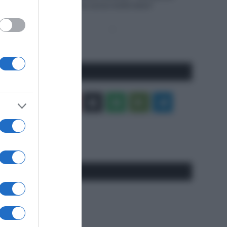
lamentarmi, oggi ho corso molto bene”
Pagina
Prossima
precedente
Pagina
Seguici qui
Facebook
X
You
Apple
Spotify
Google
Telegram
Tube
Play
RSS
#SpazioTalk