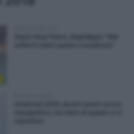
k 2018
29 Ottobre 2018, 12:33
Quick-Step Floors, Alaphilippe: “Mai
sofferto tanto quanto a Innsbruck”
r
2 Ottobre 2018, 8:00
Innsbruck 2018, alcuni numeri: prova
impegnativa, ma meno di quanto ci si
aspettava