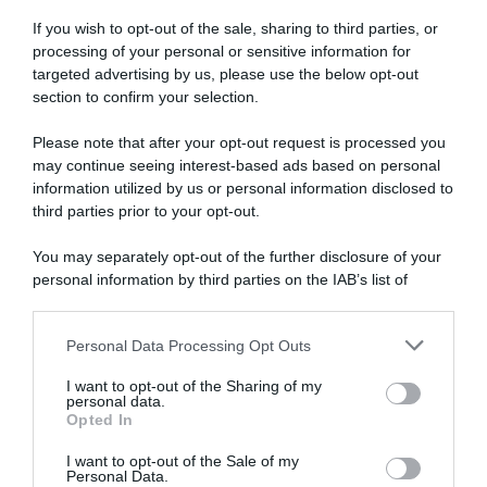
Articoli correlati
If you wish to opt-out of the sale, sharing to third parties, or
processing of your personal or sensitive information for
targeted advertising by us, please use the below opt-out
section to confirm your selection.
Please note that after your opt-out request is processed you
may continue seeing interest-based ads based on personal
information utilized by us or personal information disclosed to
Giro d’Italia 2026, Enrico
Giro d’Italia 2026, Enrico
Zanoncello dopo
Zanoncello espulso dalla
third parties prior to your opt-out.
l’espulsione: “Credo che sia
corsa! (VIDEO)
un’ingiustizia. Ho ricevuto
You may separately opt-out of the further disclosure of your
24 Maggio 2026, 18:58
una spallata e ho perso il
personal information by third parties on the IAB’s list of
controllo della bici”
downstream participants.
25 Maggio 2026, 16:34
Personal Data Processing Opt Outs
This information may also be disclosed by us to third parties
on the IAB’s List of Downstream Participants that may further
I want to opt-out of the Sharing of my
disclose it to other third parties.
personal data.
Opted In
Please note that this website/app uses one or more Google
services and may gather and store information including but
I want to opt-out of the Sale of my
Personal Data.
not limited to your visit or usage behaviour. You may click to