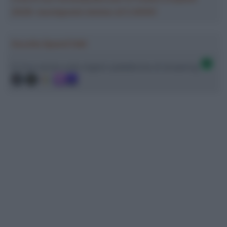
2026: montepremi minimo di 5.000€!
Ascolta SpazioTalk!
Ci trovi anche sulle migliori piattaforme di streaming