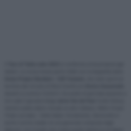
Il
Tour of Taihu Lake 2023
si conferma corsa propizia agli
italiani. La corsa cinese parte infatti con la doppietta della
Green Project Bardiani – CSF Faizanè
, che nello sprint al
termine del circuito di Wuxi trionfa con
Enrico Zanoncello
davanti a Lorenzo Conforti. Sul podio di giornata assieme a
loro sale il giovane belga
Jarne Van de Paar
(Lotto Dstny),
mentre subito dietro chiude un altro italiano, Attilio Viviani
(Team corratec – Selle Italia). Ovviamente, Zanoncello è
anche il primo leader di una generale composta dagli
abbuoni, con il podio che ricalca quello del’arrivo di tappa;