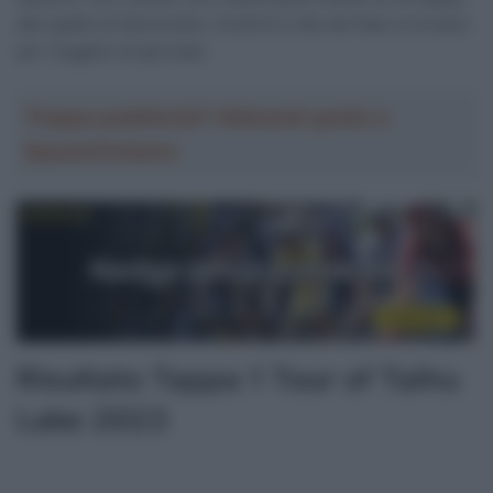
alle spalle di Zanoncello, Conforti e Van de Paar si trovano
poi i fuggitivi di giornata.
Troppa pubblicità? Abbonati gratis a
SpazioCiclismo
Risultato Tappa 1 Tour of Taihu
Lake 2023