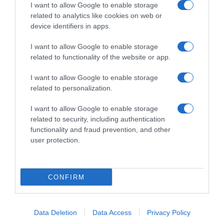
I want to allow Google to enable storage
Florian Samuel Kajamini
d’Italia”
related to analytics like cookies on web or
15 Aprile 2024, 13:33
9 Aprile 2024, 16:35
device identifiers in apps.
I want to allow Google to enable storage
related to functionality of the website or app.
Commenta
I want to allow Google to enable storage
related to personalization.
I want to allow Google to enable storage
© Copyright 2026, All Rights Reserved Designed by
related to security, including authentication
functionality and fraud prevention, and other
©SpazioCiclismo
Preferenze Privacy
user protection.
Contatti
Redazione
Privacy & Cookie Policy
Pubblicità
Lavora con noi
VeloPro
CONFIRM
Facebook
X
You
Apple
Spotify
Google
Telegram
RSS
Tube
Play
Data Deletion
Data Access
Privacy Policy