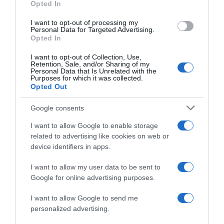
Opted In
grant or deny consent to Google and its third-party tags to
use your data for below specified purposes in below Google
I want to opt-out of processing my
Giro d’Italia 2024, la VF
Giro di Turchia 2024, Danny
consent section.
Personal Data for Targeted Advertising.
Group-Bardiani CSF-Faizanè
Van Poppel declassato:
Opted In
pronta per una corsa
Giovanni Lonardi vince
offensiva: “Sicuramente
davanti ad Enrico Zanoncello
I want to opt-out of Collection, Use,
andremo all’attacco,
ed è nuovo leader della corsa
Retention, Sale, and/or Sharing of my
l’obiettivo rimane una vittoria
Personal Data that Is Unrelated with the
23 Aprile 2024, 15:00
Purposes for which it was collected.
di tappa”
Opted Out
3 Maggio 2024, 19:53
Google consents
I want to allow Google to enable storage
related to advertising like cookies on web or
device identifiers in apps.
I want to allow my user data to be sent to
Google for online advertising purposes.
La settimana degli italiani:
Il Giro d’Abruzzo 2024,
l’acuto di Enrico Zanoncello e
Enrico Zanoncello: “Spero
I want to allow Google to send me
la solidità di Diego Ulissi in
con questa vittoria di riuscire
personalized advertising.
sette giorni con pochi lampi
a convincere il team a
azzurri – Fra i giovani spicca
convocarmi per il Giro