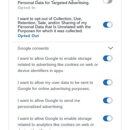
consent section.
Personal Data for Targeted Advertising.
l’addio immediato di Fabio
Jakobsen avrebbe già
Opted In
Jakobsen: “Decisione
lasciato la Picnic PostNL e
condivisa”
potrebbe firmare per la
I want to opt-out of Collection, Use,
Visma | Lease a Bike
Retention, Sale, and/or Sharing of my
3 Agosto 2026, 13:28
Personal Data that Is Unrelated with the
3 Agosto 2026, 8:30
Purposes for which it was collected.
Opted Out
Google consents
I want to allow Google to enable storage
related to advertising like cookies on web or
device identifiers in apps.
I want to allow my user data to be sent to
Google for online advertising purposes.
Picnic PostNL, Fabio
Picnic PostNL, Tom Dumoulin
Jakobsen: “Non credo che il
severo con Fabio Jakobsen:
I want to allow Google to send me
mio contratto verrà
“In questo momento non è al
personalized advertising.
rinnovato, ma non voglio
livello richiesto a un
ritirarmi. Penso di poter
corridore professionista,
I want to allow Google to enable storage
tornare al livello di un tempo”
faticherebbe anche tra gli
related to analytics like cookies on web or
amatori”
12 Luglio 2026, 12:38