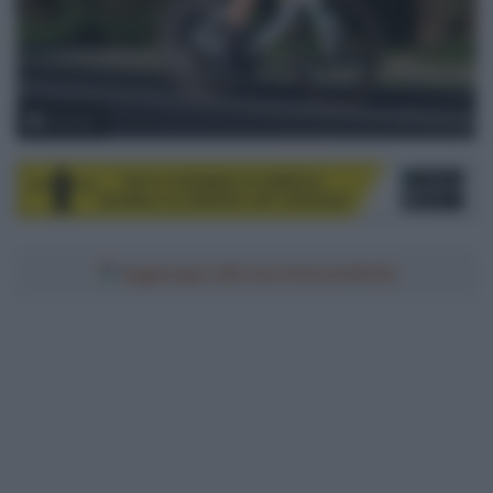
© Sirotti
Aggiungici alle tue fonti preferite