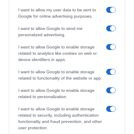
I want to allow my user data to be sent to
Google for online advertising purposes.
Campionati Italiani 2026,
Giro d’Italia 2026, Filippo
Filippo Ganna domina la
Ganna ci prova ma Roma è di
I want to allow Google to send me
scena e si prende il settimo
Jonathan Milan! Jonas
personalized advertising.
titolo a crono! Luca Giaimi 2°
Vingegaard entra nella storia
a 2 minuti
31 Maggio 2026, 19:04
I want to allow Google to enable storage
25 Giugno 2026, 15:30
related to analytics like cookies on web or
device identifiers in apps.
I want to allow Google to enable storage
related to functionality of the website or app.
Commenta
I want to allow Google to enable storage
related to personalization.
I want to allow Google to enable storage
© Copyright 2026, All Rights Reserved Designed by
related to security, including authentication
functionality and fraud prevention, and other
©SpazioCiclismo
Preferenze Privacy
user protection.
Contatti
Redazione
Privacy & Cookie Policy
Pubblicità