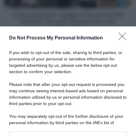
Ide
Schelling:
"Qui
Astana Qazaqstan, ingaggio di due anni per Ide
potrò
Schelling: "Qui potrò mostrare tutto il mio
mostrare
potenziale"
tutto
Do Not Process My Personal Information
il
Articoli correlati
mio
potenziale"
If you wish to opt-out of the sale, sharing to third parties, or
processing of your personal or sensitive information for
targeted advertising by us, please use the below opt-out
section to confirm your selection.
Please note that after your opt-out request is processed you
may continue seeing interest-based ads based on personal
information utilized by us or personal information disclosed to
Tour de France 2026, Filippo
Tour de France 2026, Filippo
Ganna dopo la crono: “Era
Ganna prima del via da
third parties prior to your opt-out.
dura, ho dato tutto. La salita
Magny-Cours: “Giornata
mi ha fatto male, ho sofferto
interessante, vedremo se nel
You may separately opt-out of the further disclosure of your
abbastanza”
finale ci sarà la pioggia e
personal information by third parties on the IAB’s list of
magari anche il vento”
21 Luglio 2026, 16:22
downstream participants.
16 Luglio 2026, 13:50