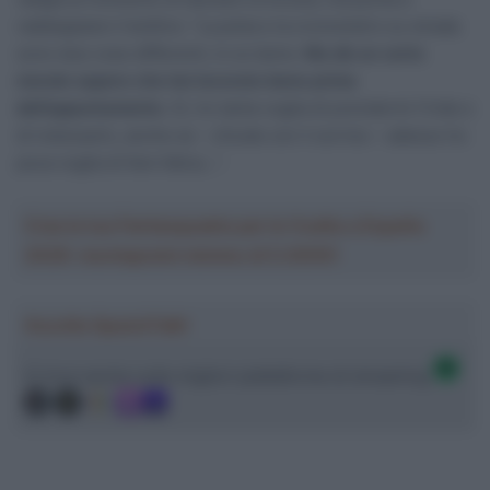
raddoppiare il bottino: “La pista e la cronometro su strada
sono due cose differenti, lo so bene.
Ma dà un certo
morale sapere che hai lavorato bene prima
dell’appuntamento
. Sì, ho tanta voglia di prendermi l’iride e
di indossarlo, anche se – chiude con il sorriso – adesso ho
poca voglia di fare fatica…”.
Crea la tua Fantasquadra per la Vuelta a España
2026: montepremi minimo di 5.000€!
Ascolta SpazioTalk!
Ci trovi anche sulle migliori piattaforme di streaming