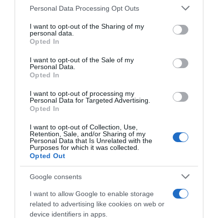
Personal Data Processing Opt Outs
This information may also be disclosed by us to third parties
on the IAB’s List of Downstream Participants that may further
I want to opt-out of the Sharing of my
disclose it to other third parties.
personal data.
Opted In
Please note that this website/app uses one or more Google
services and may gather and store information including but
I want to opt-out of the Sale of my
Personal Data.
not limited to your visit or usage behaviour. You may click to
Opted In
grant or deny consent to Google and its third-party tags to
use your data for below specified purposes in below Google
I want to opt-out of processing my
Tour de France 2026, Filippo
Campionati Italiani 2026,
consent section.
Personal Data for Targeted Advertising.
Ganna: “Fatta tanta fatica,
Filippo Ganna: “Credo di aver
Opted In
anche per il caldo.
fatto una performance in
Comunque siamo andati
linea con i miei valori –
I want to opt-out of Collection, Use,
forte”
Sabato non sarò al via della
Retention, Sale, and/or Sharing of my
gara in linea”
Personal Data that Is Unrelated with the
4 Luglio 2026, 19:21
Purposes for which it was collected.
25 Giugno 2026, 18:10
Opted Out
Google consents
I want to allow Google to enable storage
related to advertising like cookies on web or
device identifiers in apps.