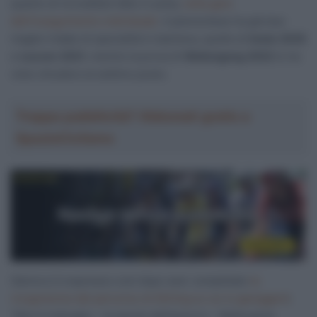
quanto di incredibile fatto in pista,
nella gara
dell’inseguimento individuale
. Il piemontese ha già due
maglie iridate di specialità in bacheca, quelle di
Imola 2020
e
Leuven 2021
, mentre la prova di
Wollongong 2022
lo ha
visto chiudere al settimo posto.
Troppa pubblicità? Abbonati gratis a
SpazioCiclismo
Ganna si è espresso così dopo aver completato
la
ricognizione del percorso di Stirling su cui si gareggerà
:
“Non è malvagio – le parole dell’azzurro – Nella parte