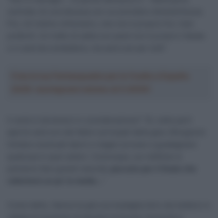
centrale c’è una discesa con cui prendere dimestichezza.
Poi, c’è l’ultimo chilometro, che non è proprio fra i miei
preferiti. Un tratto di salita con pavé non è proprio l’ideale
e ci sarà da combattere, ma sarà così per tutti”.
Crea la tua Fantasquadra per la Vuelta a España
2026: montepremi minimo di 5.000€!
Il vento è da tenere in considerazione? “Sì, nelle parti
aperte sarà uno dei fattori principali della gara. Bisognerà
limitare eventuali danni e magari provare a guadagnare
qualcosa in quei settori. Comunque, sui rettilinei si
potranno fare grandi velocità,
peccato per il finale che
rallenterà un po’ la media…
”
Come detto, Ganna ha già una medaglia d’oro da mettere in
valigia al momento di lasciare la Scozia, ma punta a