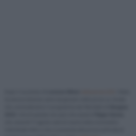
Dopo il successo di
Lorenzo Milesi
nella prova U23
, l’Italia
ha ancora diverse carte da giocare nelle prove su strada
che concluderanno il programma dei Mondiali di
Glasgow
2023
. Una di queste non può che essere
Filippo Ganna
,
che venerdì 11 agosto sarà di scena nella cronometro
individuale élite e che si presenta alla prova sull’onda di