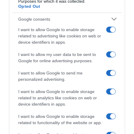
Purposes for which it was collected.
12 Giugno 2026, 10:51
4 Giugno 2026, 11:29
Opted Out
Google consents
I want to allow Google to enable storage
related to advertising like cookies on web or
device identifiers in apps.
I want to allow my user data to be sent to
SpazioTalk #183, il bilancio
Google for online advertising purposes.
Giro d’Italia 2026, Geraint
finale del Giro d’Italia 2026
Thomas loda Egan Bernal:
(con Vingegaard, Pellizzari e
I want to allow Google to send me
“Ha un impatto enorme sulla
Ciccone)
personalized advertising.
squadra”
1 Giugno 2026, 20:28
4 Giugno 2026, 9:39
I want to allow Google to enable storage
related to analytics like cookies on web or
device identifiers in apps.
I want to allow Google to enable storage
related to functionality of the website or app.
Commenta