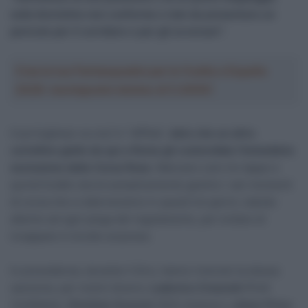
sulla bicicletta non conforme e tale da presentare un
pericolo per il corridore o per gli avversari
“.
Crea la tua Fantasquadra per la Vuelta a España
2026: montepremi minimo di 5.000€!
Il portoghese va così in “diffida”,
dato che un altro
cartellino giallo da qui a Roma gli costerebbe l’immediata
esclusione dalla Corsa Rosa
. Mancano solo tre tappe e
quindi Eulálio dovrà semplicemente gestire i vari momenti
di corsa che si alterneranno in questi tre giorni, stando
attento ad ogni piega del regolamento, per evitare di
incappare in brutte sorprese.
In precedenza, durante il Giro, hanno ricevuto la stessa
sanzione, per motivi diversi,
Ludovico Crescioli
(Polti
VisitMalta),
Christian Scaroni
(XDS Astana) e
Johan Price-