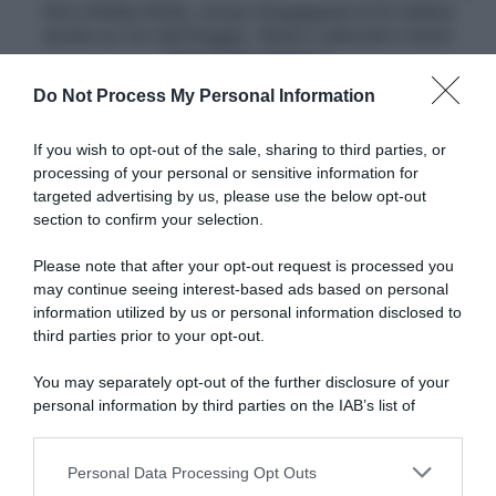
su
Giro d'Italia 2026, Jonas Vingegaard si fa vedere
Ca'
anche su Ca' del Poggio: "Bravi i velocisti a tener
del
duro sullo strappo"
Poggio:
Do Not Process My Personal Information
"Bravi
Articoli correlati
i
velocisti
If you wish to opt-out of the sale, sharing to third parties, or
a
processing of your personal or sensitive information for
tener
targeted advertising by us, please use the below opt-out
duro
section to confirm your selection.
sullo
strappo"
Please note that after your opt-out request is processed you
may continue seeing interest-based ads based on personal
information utilized by us or personal information disclosed to
Bahrain Victorious, finale di
Bahrain-Victorious, Pello
stagione italiano per Antonio
Bilbao si congeda da San
third parties prior to your opt-out.
Tiberi: “Nel 2026 non ho
Sebastian: “Mi volevo godere
avuto molte soddisfazioni,
l’ultima, ma non avevo
You may separately opt-out of the further disclosure of your
spero che le corse italiane mi
aspettative”
personal information by third parties on the IAB’s list of
diano tanto slancio”
2 Agosto 2026, 11:11
downstream participants.
5 Agosto 2026, 14:00
Personal Data Processing Opt Outs
This information may also be disclosed by us to third parties