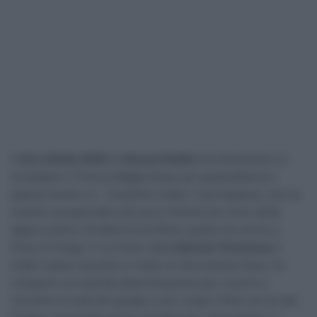
Il
Giro d’Italia 2026
di
Afonso Eulálio
sta diventando un
arcobaleno. Prima la Maglia Rosa, poi quella Bianca e
adesso anche un… Cartellino Giallo. Il portoghese, che ha
vissuto una giornata a dir poco intensa nel corso della
tappa numero 18 della Corsa Rosa, quella con arrivo a
Pieve di Soligo. Il corridore della
Bahrain Victorious
è
infatti caduto durante un tratto di rifornimento fisso, ha
inseguito con grande determinazione per riuscire a
ritrovare la coda del gruppo e poi, lungo il Muro di Ca’ del