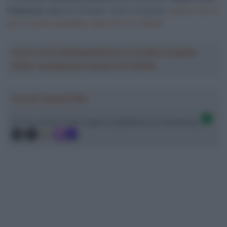
Pejtersen
(Alpecin-Premier Tech). Di questi,
Scaroni non è
più a rischio squalifica, dato che si è ritirato.
Crea la tua Fantasquadra per la Vuelta a España
2026: montepremi minimo di 5.000€!
Ascolta SpazioTalk!
Ci trovi anche sulle migliori piattaforme di streaming