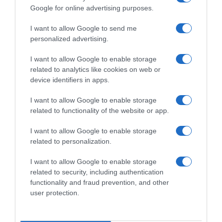
Google for online advertising purposes.
Tour de France 2026, Matej
Tour de France 2026,
Mohorič sull’ondata di
Damiano Caruso vuole
I want to allow Google to send me
controlli antidoping:
lasciare il suo segno:
personalized advertising.
“Dovrebbe essere lo stesso
“All’inizio ho sofferto il caldo,
per tutti, ma dal francese che
ora spero di stare meglio
I want to allow Google to enable storage
è in alto in classifica non
visto che arrivano le
related to analytics like cookies on web or
sono andati alle 5 del
montagne”
mattino…”
device identifiers in apps.
18 Luglio 2026, 13:06
22 Luglio 2026, 10:17
I want to allow Google to enable storage
related to functionality of the website or app.
Commenta
I want to allow Google to enable storage
related to personalization.
I want to allow Google to enable storage
© Copyright 2026, All Rights Reserved Designed by
related to security, including authentication
functionality and fraud prevention, and other
©SpazioCiclismo
Preferenze Privacy
user protection.
Contatti
Redazione
Privacy & Cookie Policy
Pubblicità
Lavora con noi
VeloPro