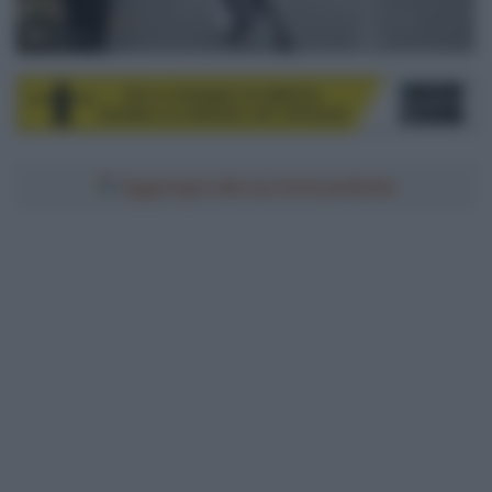
© Sirotti
Aggiungici alle tue fonti preferite