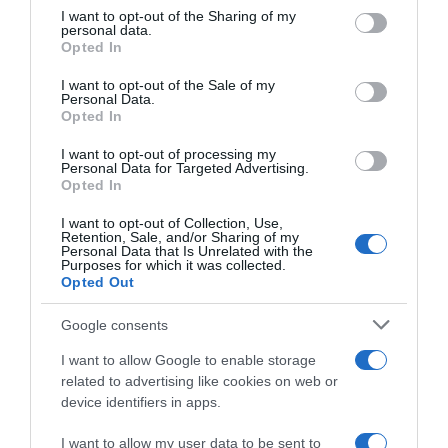
on the IAB’s List of Downstream Participants that may further
I want to opt-out of the Sharing of my
disclose it to other third parties.
personal data.
Opted In
Please note that this website/app uses one or more Google
services and may gather and store information including but
I want to opt-out of the Sale of my
Personal Data.
not limited to your visit or usage behaviour. You may click to
Opted In
grant or deny consent to Google and its third-party tags to
use your data for below specified purposes in below Google
I want to opt-out of processing my
Tour de France 2026, Lenny
Tour de France 2026, Lenny
consent section.
Personal Data for Targeted Advertising.
Martinez chiude in
Martinez risponde a Richard
Opted In
crescendo: “Quinto in
Carapaz: “Non collaboravo?
classifica è straordinario per
Lui attaccava in
I want to opt-out of Collection, Use,
me, ho fatto anche meglio di
continuazione…”
Retention, Sale, and/or Sharing of my
mio nonno”
Personal Data that Is Unrelated with the
25 Luglio 2026, 12:49
Purposes for which it was collected.
25 Luglio 2026, 18:09
Opted Out
Google consents
I want to allow Google to enable storage
related to advertising like cookies on web or
device identifiers in apps.
I want to allow my user data to be sent to