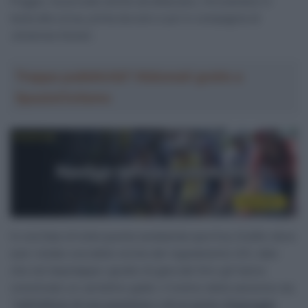
Poggio, ha provato anche ad attaccare, ritrovandosi in
testa alla corsa, prima da solo e poi in compagnia di
Johannes Kulset.
Troppa pubblicità? Abbonati gratis a
SpazioCiclismo
In una fase di tutta questa sarabanda sportiva, Eulálio deve
aver violato una delle norme del regolamento UCI, dato
che nel dopotappa i giudici di gara del Giro gli hanno
comminato un cartellino giallo. Il motivo della sanzione sta
“
nell’utilizzo di una posizione o di un punto d’appoggio