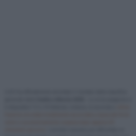
L’UCI ha ufficialmente annullato il risultato della classifica
generale della
Vuelta a Murcia 2026
. La corsa spagnola si
è disputata il 13 e 14 febbraio; tuttavia, la seconda e
ultima
frazione era stata inizialmente accorciata a causa del forte
vento e successivamente sospesa dopo appena 25
chilometri percorsi
. I corridori avevano poi affrontato un