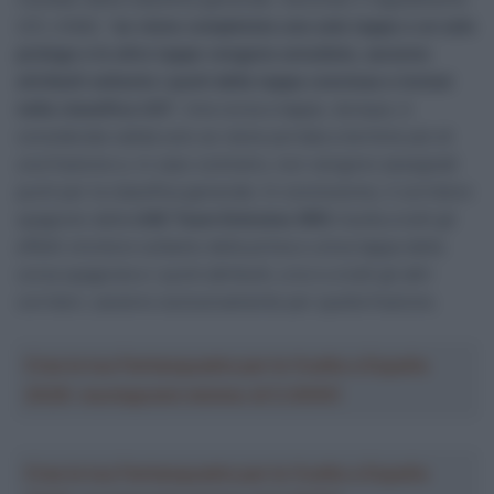
UCI, infatti, “
se viene completata una sola tappa o un solo
prologo e le altre tappe vengono annullate, saranno
attribuiti soltanto i punti della tappa conclusa e inclusi
nella classifica UCI
”. Una corsa a tappe, dunque, è
considerata valida solo se viene portata a termine più di
una frazione e, in caso contrario, non vengono assegnati
punti per la classifica generale. In conclusione, il corridore
spagnolo della
UAE Team Emirates XRG
risulta a tutti gli
effetti vincitore soltanto della prima e unica tappa della
corsa spagnola e i punti attribuiti, a lui e a tutti gli altri
corridori, saranno esclusivamente per quella frazione.
Crea la tua Fantasquadra per la Vuelta a España
2026: montepremi minimo di 5.000€!
Crea la tua Fantasquadra per la Vuelta a España