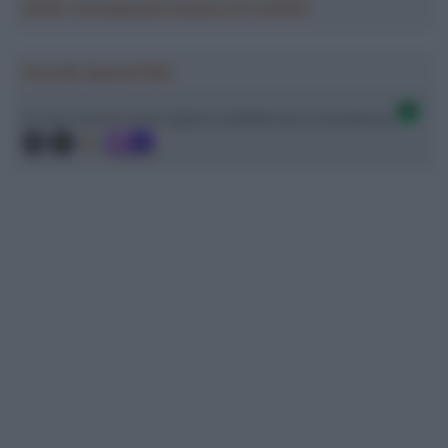
2026: montepremi minimo di 5.000€!
Ascolta SpazioTalk!
Ci trovi anche sulle migliori piattaforme di streaming