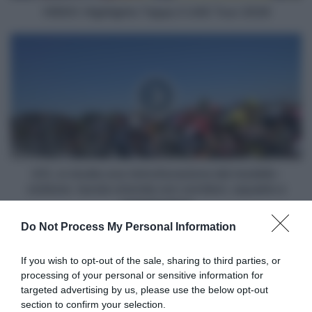
VIDEO: Highlights Tappa 2 UAE Tour 2026
UCI,
si
studia
una
ristrutturazione
del
modello-
ciclismo:
tavola
rotonda
UCI, si studia una ristrutturazione del modello-
con
ciclismo: tavola rotonda con corridori, squadre e
corridori,
organizzatori
squadre
Do Not Process My Personal Information
e
Articoli correlati
organizzatori
If you wish to opt-out of the sale, sharing to third parties, or
processing of your personal or sensitive information for
targeted advertising by us, please use the below opt-out
section to confirm your selection.