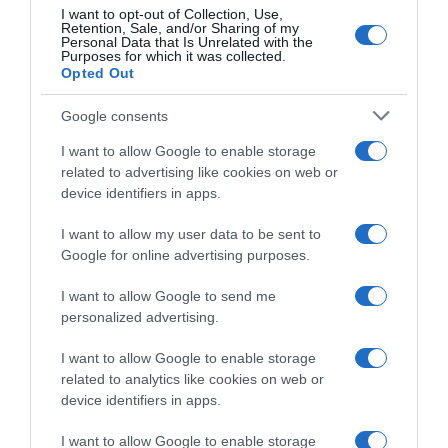
breve circuito finale, ma
14 Febbraio 2026, 11:03
I want to opt-out of Collection, Use,
niente vincitore di giornata e
Retention, Sale, and/or Sharing of my
classifica invariata
Personal Data that Is Unrelated with the
Purposes for which it was collected.
14 Febbraio 2026, 13:15
Opted Out
Google consents
I want to allow Google to enable storage
related to advertising like cookies on web or
device identifiers in apps.
I want to allow my user data to be sent to
Google for online advertising purposes.
Vuelta a Murcia 2026, Pello
Bilbao: “Primo giorno di gara
Vuelta a Murcia 2026, Héctor
I want to allow Google to send me
intenso e molto stressante. I
Álvarez ancora protagonista:
personalized advertising.
due davanti andavano troppo
“Ho provato a tenere la ruota
veloce”
di Soler e Johansen, ma non
I want to allow Google to enable storage
volevano compagnia”
14 Febbraio 2026, 8:50
related to analytics like cookies on web or
14 Febbraio 2026, 9:00
device identifiers in apps.
I want to allow Google to enable storage