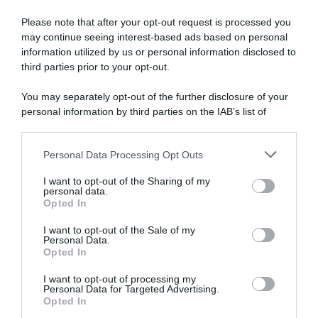
Please note that after your opt-out request is processed you
may continue seeing interest-based ads based on personal
information utilized by us or personal information disclosed to
VIDEO: Highlights Tappa 2
Vuelta a Murcia 2026, Pello
Vuelta a Murcia 2026
Bilbao commenta
third parties prior to your opt-out.
l’annullamento della 2ª
14 Febbraio 2026, 16:43
tappa: “All’inizio sembrava
You may separately opt-out of the further disclosure of your
fattibile, ma poi abbiamo
personal information by third parties on the IAB’s list of
trovato raffiche davvero
downstream participants.
molto forti”
14 Febbraio 2026, 14:15
Personal Data Processing Opt Outs
This information may also be disclosed by us to third parties
on the IAB’s List of Downstream Participants that may further
I want to opt-out of the Sharing of my
disclose it to other third parties.
personal data.
Opted In
Please note that this website/app uses one or more Google
services and may gather and store information including but
I want to opt-out of the Sale of my
Personal Data.
not limited to your visit or usage behaviour. You may click to
Opted In
grant or deny consent to Google and its third-party tags to
use your data for below specified purposes in below Google
I want to opt-out of processing my
Vuelta a Murcia 2026,
Vuelta a Murcia 2026, il
consent section.
Personal Data for Targeted Advertising.
seconda tappa annullata!
vento costringe a tagliare
Opted In
Verrà affrontato solo un
anche la seconda tappa