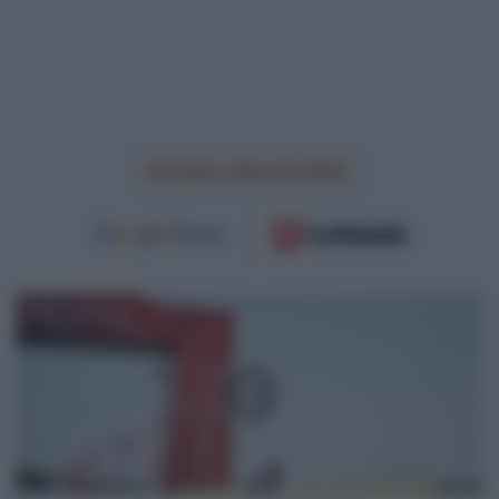
Vuelta a Murcia 2026
VIDEO:
Highlights
Tappa
2
UAE
Tour
2026