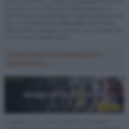
breve circuito finale in regime di neutralizzazione che non
aveva avuto alcun effetto sulla classifica generale. La
vittoria finale era quindi andata al vincitore della prima (e di
fatto unica) tappa disputata,
Marc Soler
(UAE Emirates
XRG), davanti al compagno di squadra Julius Johansen ed
a Tom Pidcock (Pinarello-Q36.5).
Troppa pubblicità? Abbonati gratis a
SpazioCiclismo
In seguito, però, è arrivata la decisione di annullare il
risultato della classifica generale. Secondo il regolamento