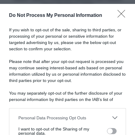
Alpes-Maritimes 2026
Do Not Process My Personal Information
Articoli correlati
If you wish to opt-out of the sale, sharing to third parties, or
processing of your personal or sensitive information for
targeted advertising by us, please use the below opt-out
section to confirm your selection.
Please note that after your opt-out request is processed you
may continue seeing interest-based ads based on personal
information utilized by us or personal information disclosed to
CicloMercato 2027, inizia il
Kern Pharma, inviata la
fuggi fuggi dei corridori della
documentazione all’UCI per
third parties prior to your opt-out.
Equipo Kern Pharma: Ivan
iscriversi tra le Professional
Sosa verso la EF, Uriarte si
nel 2027 – Ma ancora manca
You may separately opt-out of the further disclosure of your
accasa in Movistar
il nuovo sponsor e i corridori
personal information by third parties on the IAB’s list of
sono liberi di cercare un
30 Luglio 2026, 19:05
downstream participants.
nuovo team
30 Luglio 2026, 16:30
Personal Data Processing Opt Outs
This information may also be disclosed by us to third parties
on the IAB’s List of Downstream Participants that may further
I want to opt-out of the Sharing of my
disclose it to other third parties.
personal data.