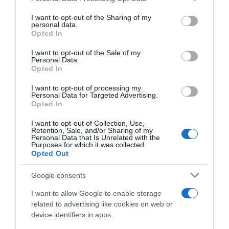
on the IAB’s List of Downstream Participants that may further
I want to opt-out of the Sharing of my
disclose it to other third parties.
personal data.
Opted In
Please note that this website/app uses one or more Google
services and may gather and store information including but
I want to opt-out of the Sale of my
Personal Data.
not limited to your visit or usage behaviour. You may click to
Opted In
grant or deny consent to Google and its third-party tags to
use your data for below specified purposes in below Google
I want to opt-out of processing my
Tour de France 2026, 20
Tour de France 2026, Tom
consent section.
Personal Data for Targeted Advertising.
secondi di penalità in
Pidcock: “Tante cose positive
Opted In
classifica generale e sanzioni
oggi, ma volevo vincere la
assortite per Tom Pidcock:
tappa…”
I want to opt-out of Collection, Use,
“Slancio da una vettura”, due
Retention, Sale, and/or Sharing of my
17 Luglio 2026, 18:46
volte
Personal Data that Is Unrelated with the
Purposes for which it was collected.
19 Luglio 2026, 20:45
Opted Out
Google consents
I want to allow Google to enable storage
related to advertising like cookies on web or
device identifiers in apps.