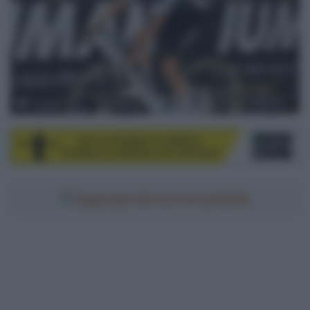
© Sirotti
Aggiungici alle tue fonti preferite