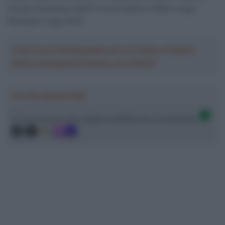
Amstel Gold Race 2026, Freccia Vallone 2026 e Liegi-
Bastogne-Liegi 2026.
Crea la tua Fantasquadra per la Vuelta a España
2026: montepremi minimo di 5.000€!
Ascolta SpazioTalk!
Ci trovi anche sulle migliori piattaforme di streaming