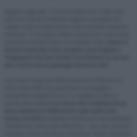
Bogaerts aggiunge: “Trovarsi a lottare con i migliori per
tutto l’anno gli dà una fiducia maggiore, pensando che
magari un giorno potrà anche vincere partendo da quella
situazione. A Tom piace mettersi alla prova in cose nuove,
quest’anno ha potuto farlo e ha imparato molto.
Essere in
azione in testa alla corsa con gente come Pogačar e
Vingegaard ti dà nuovi stimoli. E ora Pidcock sa che non
deve correre con un guinzaglio intorno al collo
“.
E gli ottimi risultati del 2025 permettono a Pidcock e ai
tecnici della Q36.5 di programmare con maggiore
tranquillità la stagione futura: “La squadra ha fatto un
grande passo avanti
e ora siamo nella condizione di non
dover aspettare le WildCard per capire quali corse
faremo nel 2026
(la squadra svizzera avrà inviti automatici,
rifiutabili, per tutte le gare WorldTour –
ndr
). Non dovremo
aspettare l’ultimo minuto per pianificare. Adesso dobbiamo