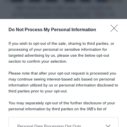
per
qualche
Christian
MBH Bank Ballan CSB Colpack, contratto da
posto..."
Bagatin:
professionista per Christian Bagatin: "Felice, mi
"Felice,
confronterò con i migliori al mondo"
mi
Do Not Process My Personal Information
confronterò
Articoli correlati
con
i
If you wish to opt-out of the sale, sharing to third parties, or
migliori
processing of your personal or sensitive information for
al
targeted advertising by us, please use the below opt-out
mondo"
section to confirm your selection.
Please note that after your opt-out request is processed you
may continue seeing interest-based ads based on personal
information utilized by us or personal information disclosed to
Mondiali MTB Val di Sole
Tour de France 2026, Tom
2026, grande attesa per la
Pidcock: “Non si regala
third parties prior to your opt-out.
sfida tra Mathieu van der
tempo a Richard Carapaz. Ho
Poel e Tom Pidcock
provato la fuga anche io, ma
You may separately opt-out of the further disclosure of your
non mi volevano”
29 Luglio 2026, 15:11
personal information by third parties on the IAB’s list of
23 Luglio 2026, 19:54
downstream participants.
Personal Data Processing Opt Outs
This information may also be disclosed by us to third parties