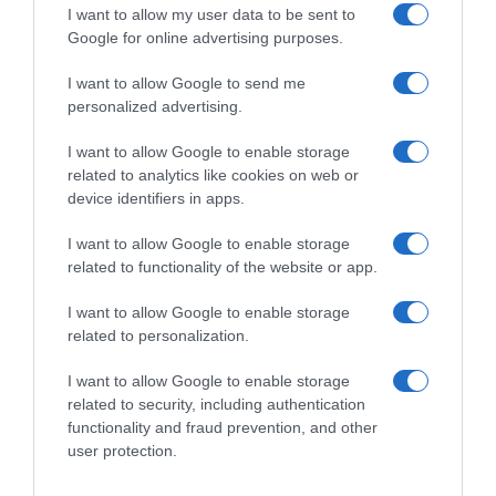
I want to allow my user data to be sent to
Google for online advertising purposes.
Tour de France 2026, diverse
Tour de France 2026, Tom
cadute in discesa nella tappa
Pidcock: “In salita il mio
I want to allow Google to send me
del Massiccio Centrale – A
cambio ha smesso di
personalized advertising.
terra anche Tom Pidcock:
funzionare. Non ho potuto
“Colpa di quella schifezza
cambiare rapporto nello
I want to allow Google to enable storage
bianca che spargono
sprint”
related to analytics like cookies on web or
sull’asfalto”
12 Luglio 2026, 18:25
device identifiers in apps.
15 Luglio 2026, 10:40
I want to allow Google to enable storage
related to functionality of the website or app.
Commenta
I want to allow Google to enable storage
related to personalization.
I want to allow Google to enable storage
© Copyright 2026, All Rights Reserved Designed by
related to security, including authentication
functionality and fraud prevention, and other
©SpazioCiclismo
Preferenze Privacy
user protection.
Contatti
Redazione
Privacy & Cookie Policy
Pubblicità