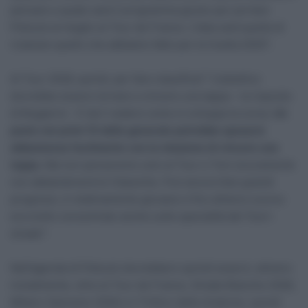
pensare a quale sarà il programma giusto per portare
Pidcock al meglio al Tour de France. L’idea sarà quella di
ricalcare quello che abbiamo fatto per la Vuelta 2025″.
Al Tour 2026, quindi, per fare classifica? “L’obiettivo
dovrebbe essere tornare a vincere una tappa – la risposta
di Bogaerts – E da lì vedere come si sviluppa la corsa.
Un
posto nei primi 10 della generale potrebbe sposarsi
abbastanza facilmente con la missione di vincere una
tappa.
Ma non penseremo solo al Tour e Tom sicuramente
non abbandonerà le Classiche. Può ancora fare grandi
progressi, è relativamente giovane e fino all’anno scorso
era molto concentrato anche sulle specialità del ‘fuori-
strada’”.
Nell’agenda di Pidcock dovrebbero quindi esserci, almeno
inizialmente, oltre al Tour de France, Strade Bianche 2026,
Milano-Sanremo 2026 e il Trittico delle Ardenne, quindi