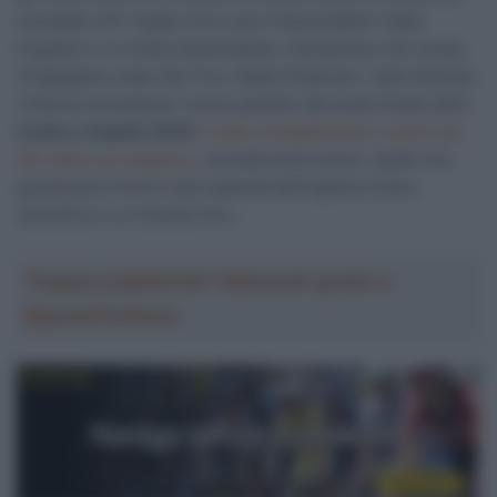
mondiale UCI: meglio di lui solo l’imprendibile Tadej
Pogačar e, in ordine discendente, nientemeno che Jonas
Vingegaard, Isaac Del Toro, Mads Pedersen, João Almeida
e Remco Evenepoel. Il terzo gradino del podio finale della
Vuelta a España 2025
è stato probabilmente il punto più
alto della sua stagione
, considerando anche i dubbi che
gravitavano intorno alla capacità dell’inglese di fare
classifica in un Grande Giro.
Troppa pubblicità? Abbonati gratis a
SpazioCiclismo