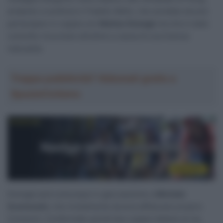
andando a sostituire il fratello Attilio, che avrebbe dovuto
partecipare in coppia con
Matteo Donegà
ma che è stato
costretto rinunciare all’ultimo a causa di una licenza
mancante.
Troppa pubblicità? Abbonati gratis a
SpazioCiclismo
Donegà sarà comunque in gara assieme a
Michele
Scartezzini
, che inizialmente doveva affiancare proprio
Consonni. Confermate quindi due coppie italiane al via,