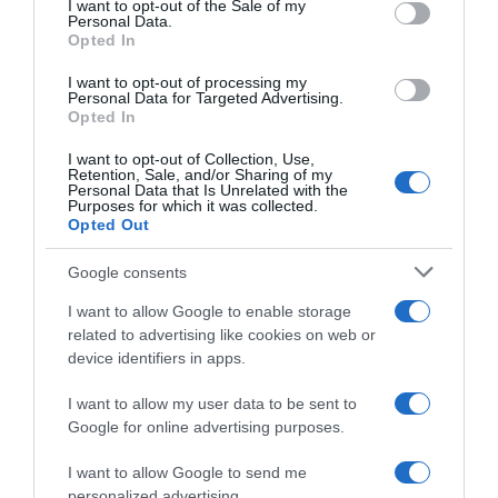
I want to opt-out of the Sale of my
Personal Data.
not limited to your visit or usage behaviour. You may click to
Opted In
grant or deny consent to Google and its third-party tags to
use your data for below specified purposes in below Google
I want to opt-out of processing my
Elia Viviani: “Milan è il
consent section.
Personal Data for Targeted Advertising.
velocista più forte al mondo.
Ineos Grenadiers, all’UAE
Opted In
E Ganna può vincere la
Tour il debutto di Elia Viviani
Milano-Sanremo”
nel ruolo di DS: “Abbiamo
I want to opt-out of Collection, Use,
una squadra forte, con
Retention, Sale, and/or Sharing of my
20 Dicembre 2025, 9:39
Personal Data that Is Unrelated with the
diverse opzioni da giocarci
Purposes for which it was collected.
durante la settimana”
Opted Out
15 Febbraio 2026, 15:30
Google consents
I want to allow Google to enable storage
related to advertising like cookies on web or
device identifiers in apps.
I want to allow my user data to be sent to
Google for online advertising purposes.
Ineos Grenadiers, Elia Viviani
RadioCorsa, Cordiano
nuovo DS assieme a Daryl
Dagnoni: “C’era l’idea di
I want to allow Google to send me
Impey: “Una nuova era per la
mettere Elia Viviani Ct della
personalized advertising.