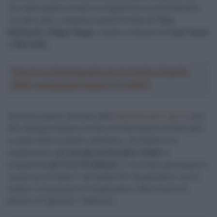
che nelle quattro serate in programma si confronteranno
con altre dieci, compresa quella formata da
Theo
Reinhardt
e
Roger Kluge
e quella composta da
Yoeri Havik
e
Nils Politt
.
Crea la tua Fantasquadra per la Vuelta a España
2026: montepremi minimo di 5.000€!
Secondo quanto riportato dalla
Gazzetta dello Sport
, oltre
alla rassegna tedesca Viviani prenderà parte ad altre gare
su pista nelle prossime settimane, che faranno da
preparazione agli
Europei di Heusden-Zolder
in
programma
dal 12 al 16 febbraio
. Il veronese parteciperà a
una prova di Classe 1 ad Anadia (25-26 gennario), una di
Classe 2 a Grenchen (il 30 gennaio) e alla 6 Giorni di
Berlino (31 gennaio-1 febbraio).