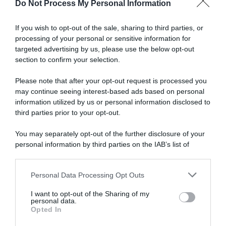
Do Not Process My Personal Information
di
Articoli correlati
doping"
If you wish to opt-out of the sale, sharing to third parties, or
processing of your personal or sensitive information for
targeted advertising by us, please use the below opt-out
section to confirm your selection.
Please note that after your opt-out request is processed you
may continue seeing interest-based ads based on personal
information utilized by us or personal information disclosed to
Netcompany Ineos, giunto
Giro d’Italia 2026, Elia
alla fine anche il terzo
Viviani: “La cronometro sarà
third parties prior to your opt-out.
“matrimonio” con Elia
decisiva. Ganna e Milan sono
Viviani?
tra i migliori al mondo,
You may separately opt-out of the further disclosure of your
Pellizzari è sempre più
12 Luglio 2026, 20:03
personal information by third parties on the IAB’s list of
brillante”
downstream participants.
5 Maggio 2026, 18:04
Personal Data Processing Opt Outs
This information may also be disclosed by us to third parties
on the IAB’s List of Downstream Participants that may further
I want to opt-out of the Sharing of my
disclose it to other third parties.
personal data.
Opted In
Please note that this website/app uses one or more Google
services and may gather and store information including but