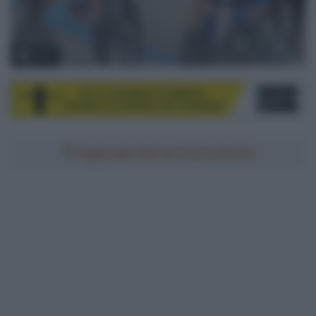
© UCI
Aggiungici alle tue fonti preferite