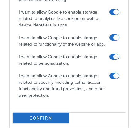
squadra, felice di farne parte”
Nazionale su strada”
28 Novembre 2025, 14:05
27 Novembre 2025, 19:50
I want to allow Google to enable storage
related to analytics like cookies on web or
device identifiers in apps.
I want to allow Google to enable storage
related to functionality of the website or app.
Commenta
I want to allow Google to enable storage
related to personalization.
I want to allow Google to enable storage
© Copyright 2026, All Rights Reserved Designed by
related to security, including authentication
functionality and fraud prevention, and other
©SpazioCiclismo
Preferenze Privacy
user protection.
Contatti
Redazione
Privacy & Cookie Policy
Pubblicità
Lavora con noi
VeloPro
CONFIRM
Facebook
X
You
Apple
Spotify
Google
Telegram
RSS