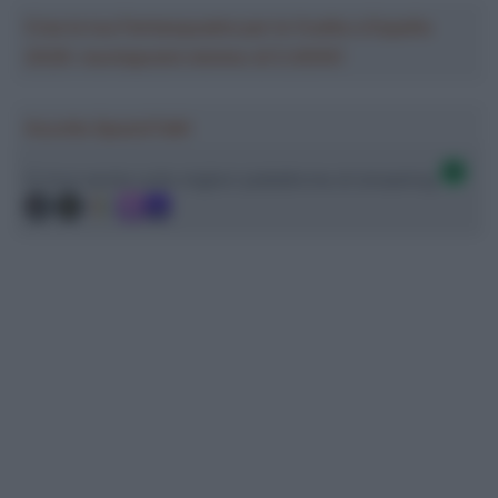
Crea la tua Fantasquadra per la Vuelta a España
2026: montepremi minimo di 5.000€!
Ascolta SpazioTalk!
Ci trovi anche sulle migliori piattaforme di streaming