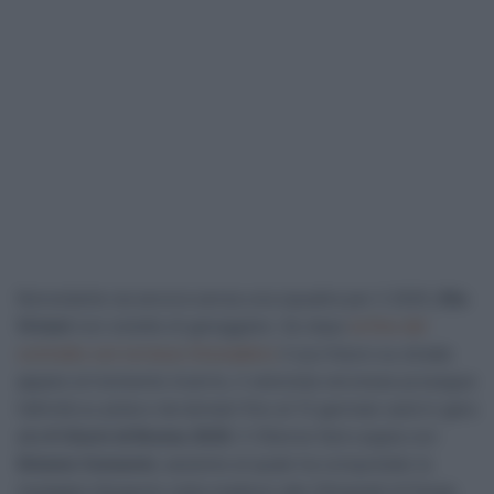
Nonostante sia ancora senza una squadra per il 2025,
Elia
Viviani
non smette di gareggiare. Se dopo
la fine del
contratto con la Ineos Grenadiers
il suo futuro su strada
appare al momento incerto, il velocista veronese prosegue
l’attività su pista e da domani fino al 13 gennaio sarà in gara
alla
6 Giorni di Brema 2025
. Il 35enne farà coppia con
Simone Consonni
, assieme al quale ha conquistato la
medaglia d’argento nella madison alle Olimpiadi di Parigi,