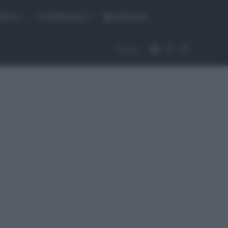
fiche
CicloMercato
Abbonati
Accedi
Cambia aspet
Cerca
Segui