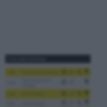
Corse della Settimana
1-9/8
Tour de France Femmes
China Xizang Trans-
2-6/8
Himalaya
3-9/8
Giro di Polonia
4-8/8
Vuelta a Burgos