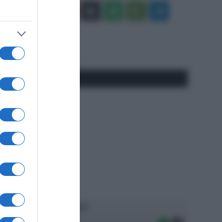
Facebook
X
You
Apple
Spotify
Google
Telegram
Tube
Play
RSS
#SpazioTalk
Ascolta SpazioTalk!