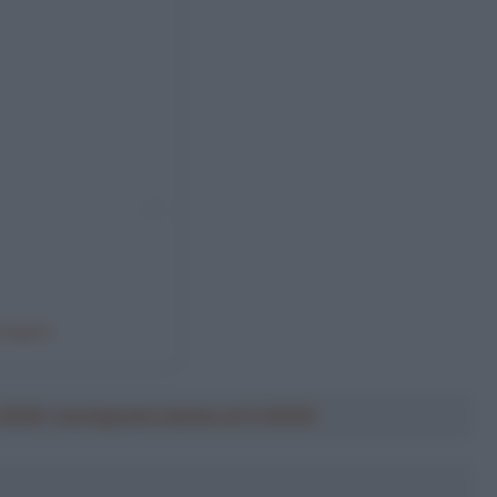
osagan)
a 2026: montepremi minimo di 5.000€!