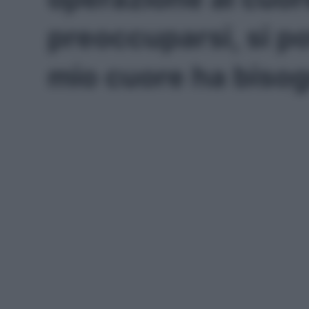
preoccuparsi, si po
mio cuore ha bisog