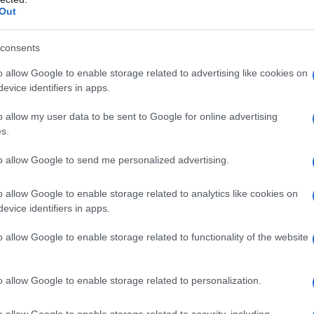
Out
azioCiclismo
consents
o allow Google to enable storage related to advertising like cookies on
evice identifiers in apps.
o allow my user data to be sent to Google for online advertising
s.
to allow Google to send me personalized advertising.
o allow Google to enable storage related to analytics like cookies on
evice identifiers in apps.
o allow Google to enable storage related to functionality of the website
mi allenavo sui sentieri rocciosi di Marsiglia, il mio cuore
, si potrebbe dire che il mio cuore ha bisogno di un pit
o allow Google to enable storage related to personalization.
vento chirurgico e, grazie al mio amico cardiologo sportivo
lla molto presto
. Restate sintonizzati, vi terrò aggiornati”.
o allow Google to enable storage related to security, including