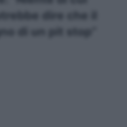
trebbe dire che il
no di un pit stop”