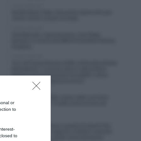
8 Agosto 2026, 9:20
Soudal Quick-Step, intervento al ginocchio per
Junior LeCerf: out per la Vuelta
8 Agosto 2026, 9:00
CicloMercato, il giovanissimo Juan Diego
Quintero si unisce alla INEOS Grenadiers Racing
Academy
8 Agosto 2026, 8:40
Tour de France Femmes 2026, la filosofia di Kasia
Niewiadoma: “La prima volta in vetta al Mont
Ventoux provai sensazioni incredibili, volevo
riviverle: è la pura gioia di correre”
8 Agosto 2026, 8:20
Vuelta a Burgos 2026, il gran caldo non frena
sonal or
Matthew Brennan: “È stato come correre nel
deserto”
ection to
8 Agosto 2026, 8:00
Un anno fa… Sicurezza, il punto di vista di Tom
nterest-
Pidcock: “Ridurre i rapporti o limitare i manubri
closed to
non serve – Siamo ciclisti, forse dovremmo