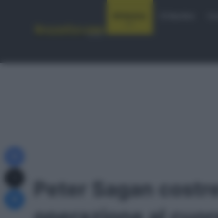
Notizie
Startlist
Co
Facebook
X
Peter Sagan costr
Messenger
operazione al cuore