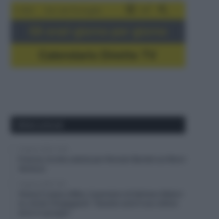
5-16/8
Giro del Portogallo
Gli orari giorno per giorno
Calendario Dirette TV
Ultimi articoli
8 Agosto 2026, 10:00
Francia, brutta caduta per Romain Bardet sul Mont
Ventoux
8 Agosto 2026, 9:40
Visma | Lease a Bike, il pensiero di Adriano Malori
su Jonas Vingegaard: “Questo sarà il suo ultimo
anno in gruppo”