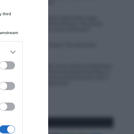
concentrarci su altro”
7 Agosto 2026, 20:00
 third
Tour de France Femmes 2026, Elisa Longo
Borghini terza sul Mont Ventoux: “Non posso
lamentarmi, oggi ho corso molto bene”
Downstream
7 Agosto 2026, 19:56
VIDEO: Highlights Tappa 7 Tour de France
er and store
Femmes 2026
to grant or
7 Agosto 2026, 19:47
ed purposes
Giro di Polonia 2026, prima vittoria nel WorldTour
per Jan Christen: “Non potrei essere più felice. È
stata tosta, non mi sono sentito bene per tutto il
giorno dopo la caduta di ieri”
Pagina
Prossima
precedente
Pagina
Seguici qui