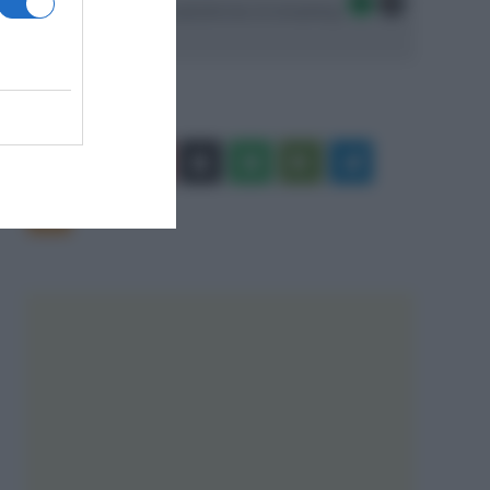
Seguici sulle migliori piattaforme di streaming:
Facebook
X
You
Apple
Spotify
Google
Telegram
Tube
Play
RSS