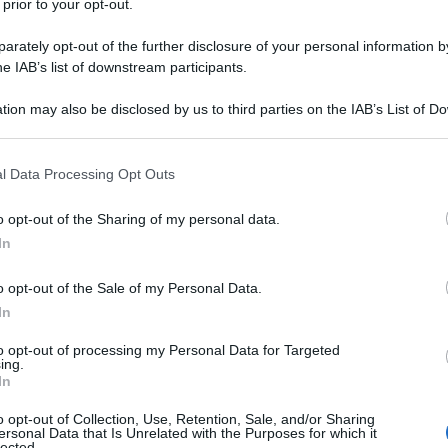
 prior to your opt-out.
rately opt-out of the further disclosure of your personal information by
he IAB’s list of downstream participants.
tion may also be disclosed by us to third parties on the IAB’s List of 
 that may further disclose it to other third parties.
 that this website/app uses one or more Google services and may gath
l Data Processing Opt Outs
including but not limited to your visit or usage behaviour. You may click 
 to Google and its third-party tags to use your data for below specifi
o opt-out of the Sharing of my personal data.
ogle consent section.
In
o opt-out of the Sale of my Personal Data.
rsi al cuore. Già finito sotto i ferri nelle scorse settimane
In
ne aritmie avvertire nel corso di una gara di MTB
, l’ex
oi canali social di doversi sottoporre a una nuova
to opt-out of processing my Personal Data for Targeted
ing.
icardia mentre si allenava nei dintorni di
Marsiglia
.
In
settimana e il 34enne slovacco verrà seguito sempre dal
o opt-out of Collection, Use, Retention, Sale, and/or Sharing
in dai tempi della Liquigas.
ersonal Data that Is Unrelated with the Purposes for which it
lected.