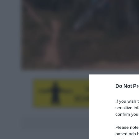
Do Not Pr
If you wish 
sensitive in
confirm your
Aggiungici al
Please note
based ads b