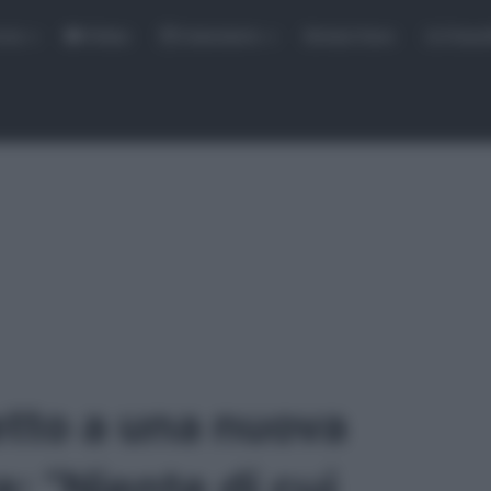
rse
Video
Calendario
Sintesi Gare
Classi
etto a una nuova
: “Niente di cui