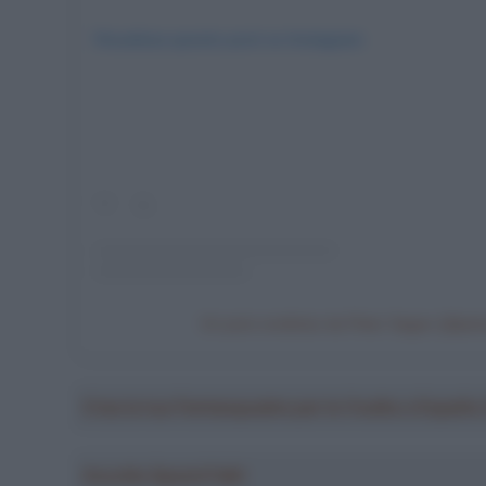
Visualizza questo post su Instagram
Un post condiviso da Peter Sagan (@pet
Crea la tua Fantasquadra per la Vuelta a Españ
Ascolta SpazioTalk!