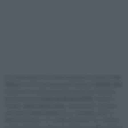
Si è chiusa da più di un mese la stagione su strada di
Tom
Pidcock
e ieri si è conclusa anche quella di
mountain bike
.
Il britannico ha infatti partecipato questo fine settimana
all’ultima prova di
Coppa del Mondo di MTB
, svoltasi in
Canada, a
Mont-Sainte-Anne
, conquistando il successo
nella gara di
cross-country
con un vantaggio di 26″ su
Mathias Flückiger e 31″ su Marcel Guerrini. Per il 24enne
si tratta della prima vittoria con addosso la maglia iridata di