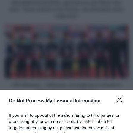
"Sono
Mondiali Gravel 2023, giornata no per Wout Van
caduto
Aert: "Sono caduto e ho forato, ma entrambe sono
e
colpa mia"
ho
forato,
GW
ma
Shimano
entrambe
-
sono
Sidermec,
colpa
la
mia"
stagione
si
chiude
in
Italia
GW Shimano - Sidermec, la stagione si chiude in
con
Italia con le gare in Veneto
le
Do Not Process My Personal Information
gare
Articoli correlati
in
Veneto
If you wish to opt-out of the sale, sharing to third parties, or
processing of your personal or sensitive information for
targeted advertising by us, please use the below opt-out