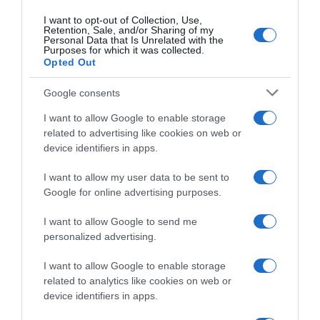
per Juri Zanotti
Poel e Tom Pidcock
I want to opt-out of Collection, Use,
Retention, Sale, and/or Sharing of my
31 Luglio 2026, 8:24
29 Luglio 2026, 15:11
Personal Data that Is Unrelated with the
Purposes for which it was collected.
Opted Out
Google consents
I want to allow Google to enable storage
related to advertising like cookies on web or
device identifiers in apps.
I want to allow my user data to be sent to
Google for online advertising purposes.
Tour de France 2026, Tom
Tour de France 2026, 20
Pidcock: “Non si regala
secondi di penalità in
I want to allow Google to send me
tempo a Richard Carapaz. Ho
classifica generale e sanzioni
personalized advertising.
provato la fuga anche io, ma
assortite per Tom Pidcock:
non mi volevano”
“Slancio da una vettura”, due
I want to allow Google to enable storage
volte
23 Luglio 2026, 19:54
related to analytics like cookies on web or
19 Luglio 2026, 20:45
device identifiers in apps.