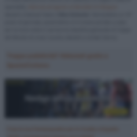
specialità,
ottenuta ad agosto ai Mondiali di Glasgow
davanti a Samuel Gaze e
Nino Schurter
. Nonostante un 14°
posto di giornata, quest’ultimo si è invece portato a casa
per la nona volta in carriera la classifica generale di Coppa
del Mondo di cross-country davanti a Jordan Sarrou.
Troppa pubblicità? Abbonati gratis a
SpazioCiclismo
Crea la tua Fantasquadra per la Vuelta a España