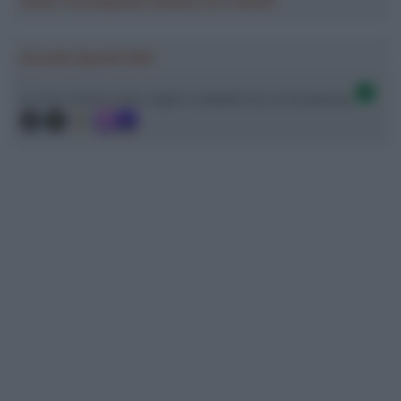
2026: montepremi minimo di 5.000€!
Ascolta SpazioTalk!
Ci trovi anche sulle migliori piattaforme di streaming