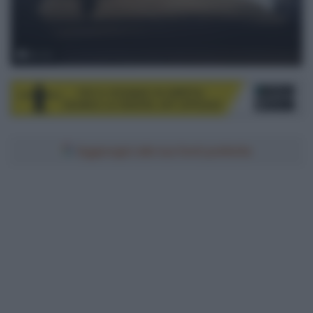
© UCI
Aggiungici alle tue fonti preferite