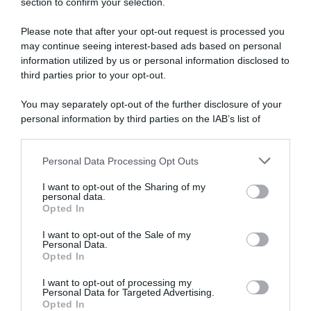
section to confirm your selection.
Please note that after your opt-out request is processed you
may continue seeing interest-based ads based on personal
information utilized by us or personal information disclosed to
Europei MTB 2026, Juri
Europei MTB 2026, Italia
Zanotti fa doppietta di
d’argento nel Team Relay,
third parties prior to your opt-out.
medaglie d’argento e sale sul
successo per i padroni di
podio anche nella prova
casa della Svizzera
You may separately opt-out of the further disclosure of your
lunga
1 Agosto 2026, 8:23
personal information by third parties on the IAB’s list of
2 Agosto 2026, 18:41
downstream participants.
Personal Data Processing Opt Outs
This information may also be disclosed by us to third parties
on the IAB’s List of Downstream Participants that may further
I want to opt-out of the Sharing of my
disclose it to other third parties.
personal data.
Opted In
Please note that this website/app uses one or more Google
services and may gather and store information including but
I want to opt-out of the Sale of my
Personal Data.
not limited to your visit or usage behaviour. You may click to
Opted In
grant or deny consent to Google and its third-party tags to
use your data for below specified purposes in below Google
I want to opt-out of processing my
Europei MTB 2026, titoli per
Mondiali MTB Val di Sole
consent section.
Personal Data for Targeted Advertising.
Charlie Aldridge e Sina Frei
2026, grande attesa per la
Opted In
nelle prove corte – Argento
sfida tra Mathieu van der