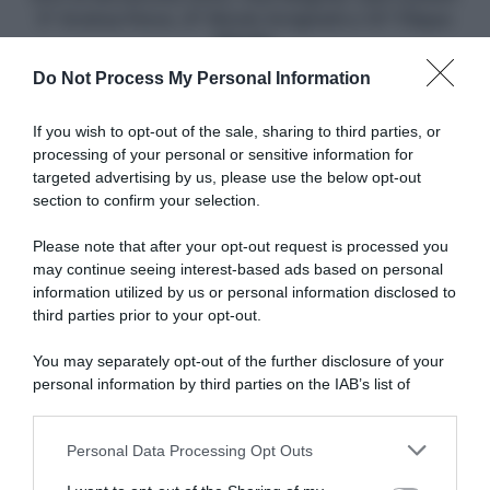
Andrea
5° Andrea Peron, 6° Nicolò Arrighetti e 10° Filippo
Peron,
Ridolfo
6°
Do Not Process My Personal Information
Nicolò
Articoli correlati
Arrighetti
e
If you wish to opt-out of the sale, sharing to third parties, or
10°
processing of your personal or sensitive information for
Filippo
targeted advertising by us, please use the below opt-out
Ridolfo
section to confirm your selection.
Please note that after your opt-out request is processed you
may continue seeing interest-based ads based on personal
information utilized by us or personal information disclosed to
Tour de France Femmes
Copenhagen Sprint 2026, tra
2026, il primo sigillo è di
le donne ennesimo dominio
third parties prior to your opt-out.
Lorena Wiebes – Sesta Elisa
di Lorena Wiebes – 5ª Chiara
Longo Borghini
Consonni, 6ª Elisa Balsamo
You may separately opt-out of the further disclosure of your
1 Agosto 2026, 18:12
13 Giugno 2026, 17:51
personal information by third parties on the IAB’s list of
downstream participants.
Personal Data Processing Opt Outs
This information may also be disclosed by us to third parties
on the IAB’s List of Downstream Participants that may further