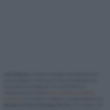
Lotte Kopecky
costretta a chiudere anticipatamente la
propria stagione. Finita a terra la scorsa settimana nel
corso della terza tappa del Tour de l’Ardèche, la
campionessa del mondo
aveva riportato una frattura
vertebrale
che metteva in dubbio la sua partecipazione ai
Mondiali su Pista di Santiago del Cile
di fine ottobre, ma