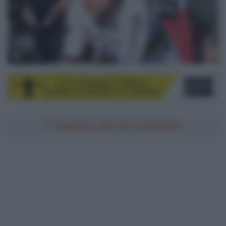
© Sirotti
Aggiungici alle tue fonti preferite