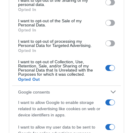
I want to opt-out of the Sharing of my
disclose it to other third parties.
personal data.
Opted In
Please note that this website/app uses one or more Google
services and may gather and store information including but
I want to opt-out of the Sale of my
Personal Data.
not limited to your visit or usage behaviour. You may click to
Opted In
grant or deny consent to Google and its third-party tags to
use your data for below specified purposes in below Google
I want to opt-out of processing my
Giro d’Italia Women 2026,
Giro d’Italia Women 2026,
consent section.
Personal Data for Targeted Advertising.
Anna van der Breggen manca
Lorena Wiebes parla dopo la
Opted In
per un soffio il sogno della
squalifica: “Mi sembra
Maglia Rosa: “Mi hanno
un’ingiustizia. Ho provato
I want to opt-out of Collection, Use,
attaccato e non potevo
tristezza e rabbia. L’UCI
Retention, Sale, and/or Sharing of my
seguire tutte”
dovrebbe rivedere le norme”
Personal Data that Is Unrelated with the
Purposes for which it was collected.
7 Giugno 2026, 20:05
5 Giugno 2026, 12:51
Opted Out
Google consents
I want to allow Google to enable storage
related to advertising like cookies on web or
device identifiers in apps.
I want to allow my user data to be sent to