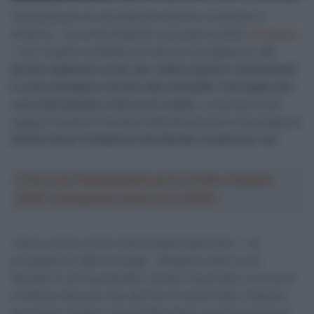
“È passata più di una settimana dal mio incidente in
Ardèche – ha scritto Kopecky sul proprio profilo
Instagram
– Uno stupido incidente con alcune conseguenze.
Ho
dovuto aspettare un po’ per vedere quanto velocemente
le cose sarebbero tornate alla normalità
.
Purtroppo non
così velocemente come avrei voluto
. La decisione più
saggia è quella di chiudere definitivamente la mia stagione.
Quindi niente Campionati del Mondo su pista per me
“.
Crea la tua Fantasquadra per la Vuelta a España
2026: montepremi minimo di 5.000€!
“L’anno scorso mi ero infortunata al ginocchio – ha
proseguito la 29enne belga – All’epoca volevo solo
allenarmi il prima possibile. Questo ha portato a una serie
di battute d’arresto che alla fine mi hanno fatto rimanere
ancora più indietro. Quindi affrontiamo questa situazione