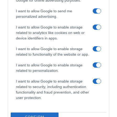
Google for online advertising purposes.
Giro d’Italia Women 2026, la
Giro d’Italia Women 2026, la
Sd Worx-Protime insiste: “La
SD Worx-Protime valuta
I want to allow Google to send me
squalifica di Wiebes è un
azioni legali contro l’UCI per
personalized advertising.
danno enorme – Quelli
la squalifica di Lorena
dell’UCI non rispondono
Wiebes: “Faremo tutto il
I want to allow Google to enable storage
neppure al telefono”
possibile, li riterremo
related to analytics like cookies on web or
responsabili dei danni subiti”
4 Giugno 2026, 16:35
device identifiers in apps.
31 Maggio 2026, 12:10
I want to allow Google to enable storage
related to functionality of the website or app.
Commenta
I want to allow Google to enable storage
related to personalization.
I want to allow Google to enable storage
© Copyright 2026, All Rights Reserved Designed by
related to security, including authentication
functionality and fraud prevention, and other
©SpazioCiclismo
Preferenze Privacy
user protection.
Contatti
Redazione
Privacy & Cookie Policy
Pubblicità
Lavora con noi
VeloPro