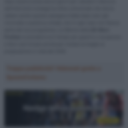
dopo essersi presa alcuni giorni per valutare il decorso
dell’infortunio la belga ha infine comunicato che dovrà
saltare anche questa rassegna iridata dopo aver già
rinunciato a quella su strada, che in ogni caso non faceva
parte del suo programma. La 29enne della
SD Worx-
Protime
si prenderà ora il tempo per guarire e recuperare
e farsi così trovare pronta per iniziare al meglio la
preparazione in vista del 2026.
Troppa pubblicità? Abbonati gratis a
SpazioCiclismo