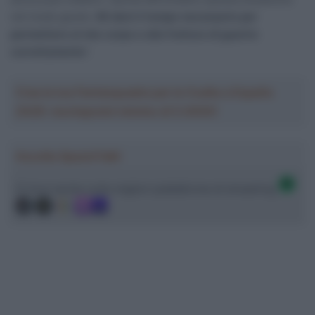
nel modo giusto.
Mi darò il tempo necessario per
permettere al mio corpo e alla frattura di guarire
correttamente
“.
Crea la tua Fantasquadra per la Vuelta a España
2026: montepremi minimo di 5.000€!
Ascolta SpazioTalk!
Ci trovi anche sulle migliori piattaforme di streaming