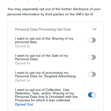
nell’ultima tappa: “Più di una
7 Giugno 2026, 17:56
vittoria, è un ritorno. Quando
You may separately opt-out of the further disclosure of your
non hai le gambe, devi usare
personal information by third parties on the IAB’s list of
testa e cuore”
downstream participants.
7 Giugno 2026, 18:03
Personal Data Processing Opt Outs
This information may also be disclosed by us to third parties
on the IAB’s List of Downstream Participants that may further
I want to opt-out of the Sharing of my
disclose it to other third parties.
personal data.
Opted In
Please note that this website/app uses one or more Google
services and may gather and store information including but
I want to opt-out of the Sale of my
Personal Data.
not limited to your visit or usage behaviour. You may click to
Opted In
grant or deny consent to Google and its third-party tags to
use your data for below specified purposes in below Google
I want to opt-out of processing my
VIDEO: Ultimi 4 Chilometri
Giro d’Italia Women 2026,
consent section.
Personal Data for Targeted Advertising.
Tappa 9 Giro d’Italia Women
spettacolo finale: Elisa Longo
Opted In
2026
Borghini si prende l’ultima,
Demi Vollering ribalta tutto e
7 Giugno 2026, 17:23
I want to opt-out of Collection, Use,
conquista la Maglia Rosa
Retention, Sale, and/or Sharing of my
Personal Data that Is Unrelated with the
7 Giugno 2026, 17:13
Purposes for which it was collected.
Opted Out