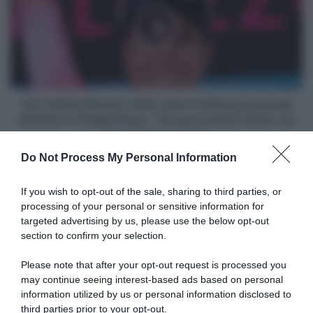
Vinoux
2026,
-
Demi
Le
Vollering
Puy-
si
en-
prende
Velay
all'ultimo
(234,3
la
Giro d'Italia Women 2026, Demi Vollering si prende
km)
Maglia
all'ultimo la Maglia Rosa: "Vincere sembra facile, ma
Rosa:
non è mai scontato"
"Vincere
Do Not Process My Personal Information
sembra
Articoli correlati
facile,
ma
If you wish to opt-out of the sale, sharing to third parties, or
non
processing of your personal or sensitive information for
è
targeted advertising by us, please use the below opt-out
mai
section to confirm your selection.
scontato"
Please note that after your opt-out request is processed you
may continue seeing interest-based ads based on personal
information utilized by us or personal information disclosed to
Giro d’Italia Women 2026,
VIDEO: Highlights Tappa 9
Elisa Longo Borghini gioisce
Giro d’Italia Women 2026
third parties prior to your opt-out.