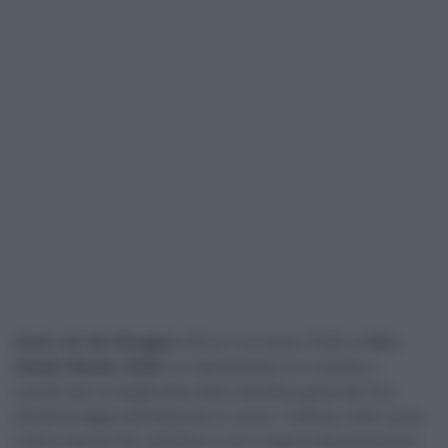
Anna van der Breggen
sfiora il successo finale al
Giro
d’Italia Women 2026
. La neerlandese era riuscita a
conservare la leadership della classifica generale fino
all’ultima tappa dell’edizione in corso. Tuttavia, nelle corse
nulla è deciso fino all’ultimo e ne è stata la dimostrazione