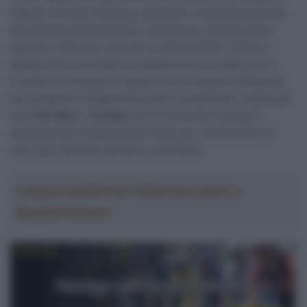
l’attacco di Demi Vollering, seconda in classifica generale
alla partenza della frazione conclusiva e determinata a
giocarsi il tutto per tutto per la vittoria finale. Tattica e
gambe hanno premiato la campionessa europea, che è
riuscita a concludere la tappa con un margine sufficiente
per strappare la Maglia Rosa alla connazionale. L’atleta del
team
SD Worx – Protime
non ha nascosto la propria
delusione per l’epilogo della corsa, pur ammettendo di
aver dato tutto fino all’ultimo chilometro.
Troppa pubblicità? Abbonati gratis a
SpazioCiclismo