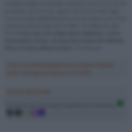
la caduta magari ha cambiato qualcosa, avevo un po’ di mal
di schiena, ma non è per questo che non ho vinto. Oggi
non sono stata abbastanza forte, le cose stanno così. Sono
comunque fiera di quel che ho fatto. Ho lottato fino alla
fine.
Ci sono cose che magari posso migliorare, volevo
sicuramente vincere, ma sono fiera di quel che abbiamo
fatto e di come abbiamo lottato
“, ha concluso.
Crea la tua Fantasquadra per la Vuelta a España
2026: montepremi minimo di 5.000€!
Ascolta SpazioTalk!
Ci trovi anche sulle migliori piattaforme di streaming