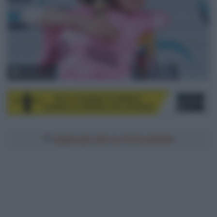
© LaPresse
Aggiungici alle tue fonti preferite