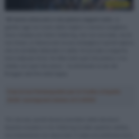
“
Mi hanno attaccato e non potevo seguire tutte.
Le
gambe oggi non erano delle migliori e dovevo scegliere.
Sono rimasta con Demi Vollering, che non era male, ma lei
non tirava. Lo faceva solo la sua compagna e quindi sapevo
che mi avrebbe attaccato in salita. Ho provato a seguirla,
ma è stata più forte. Ho fatto tutto quel che potevo, e ho
lottato con quel che avevo – ha dichiarato la van der
Breggen alla fine della tappa.
Crea la tua Fantasquadra per la Vuelta a España
2026: montepremi minimo di 5.000€!
“Ero da sola, quindi dovevo prendere delle decisioni.
Quando eravamo in tre Vollering ha dato qualche cambio,
ma chiaramente non dava tutto. È stata una settimana dura,