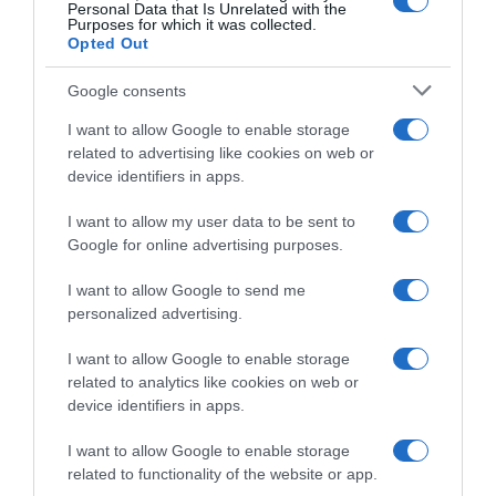
Personal Data that Is Unrelated with the
2 Agosto 2026, 15:22
Purposes for which it was collected.
Opted Out
Google consents
I want to allow Google to enable storage
related to advertising like cookies on web or
device identifiers in apps.
I want to allow my user data to be sent to
Google for online advertising purposes.
Giro di Danimarca 2026,
Giro di Danimarca 2026,
Wout Van Aert si salva in
Wout Van Aert sulla vittoria al
I want to allow Google to send me
modalità ciclocross dopo la
fotofinish: “Ero sicuro di aver
personalized advertising.
caduta di un compagno e
perso finché mi hanno
cambia bici (VIDEO)
mostrato la foto”
I want to allow Google to enable storage
31 Luglio 2026, 17:21
30 Luglio 2026, 19:38
related to analytics like cookies on web or
device identifiers in apps.
I want to allow Google to enable storage
related to functionality of the website or app.