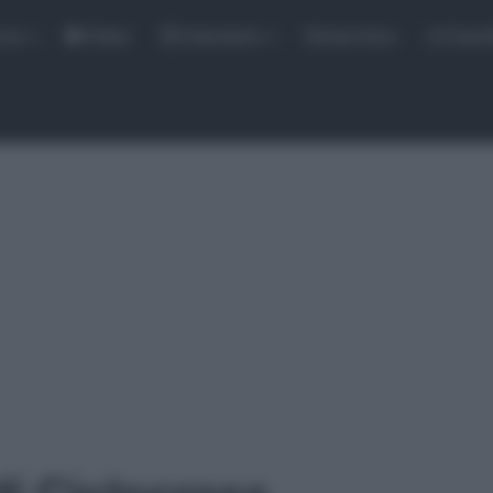
rse
Video
Calendario
Sintesi Gare
Classi