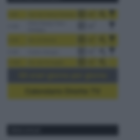
1-9/8
Tour de France Femmes
China Xizang Trans-
2-6/8
Himalaya
3-9/8
Giro di Polonia
4-8/8
Vuelta a Burgos
5-16/8
Giro del Portogallo
Gli orari giorno per giorno
Calendario Dirette TV
Ultimi articoli