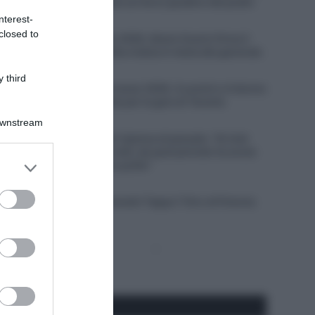
Longo Borghini sale sul terzo gradino del podio
nterest-
9 Agosto 2026, 18:50
closed to
Giro del Portogallo 2026, Alexis Guerin firma il
primo arrivo in salita e balza in testa alla generale
9 Agosto 2026, 18:25
 third
Giochi del Mediterraneo 2026, 4 uomini e 4 donne
convocati per l’Italia per le gare di Taranto
Downstream
9 Agosto 2026, 18:00
Doping, Jan Ullrich ripensa al passato: “Ai miei
tempi lo usavamo tutti, da quel periodo ha avuto
er and store
origine un ciclismo pulito”
to grant or
9 Agosto 2026, 17:04
ed purposes
VIDEO: Ultimi Chilometri Tappa 7 Giro di Polonia
2026
Pagina
Prossima
precedente
Pagina
Seguici qui