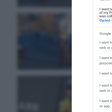
Ciclocros
I want t
of my P
was col
Opted 
Google 
I want t
web or d
I want t
purpose
Ciclocros
I want 
I want t
web or d
I want t
or app.