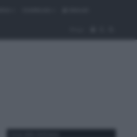
fiche
CicloMercato
Abbonati
Accedi
Cambia aspet
Cerca
Segui
Corse della Settimana