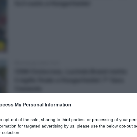
fa il vuoto a Hoogerheide!
e
26 Gennaio 2025, 14:37
CDM Ciclocross, Lucinda Brand mette
il sigillo finale a Hoogerheide! 7ª Sara
Casasola
ocess My Personal Information
to opt-out of the sale, sharing to third parties, or processing of your per
e
formation for targeted advertising by us, please use the below opt-out s
 selection.