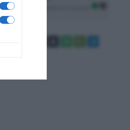
Seguici sulle migliori piattaforme di streaming:
Facebook
X
You
Apple
Spotify
Google
Telegram
Tube
Play
RSS