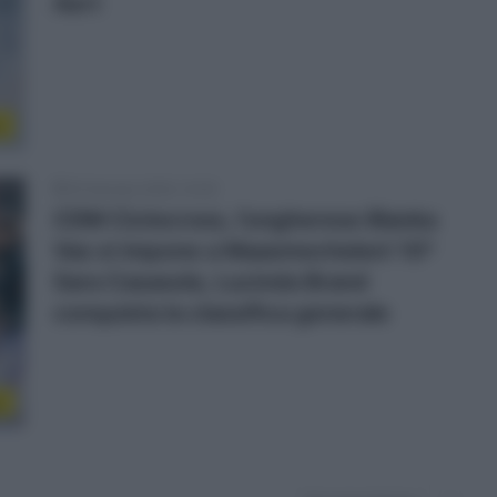
Aert
s
25 Gennaio 2025, 14:30
CDM Ciclocross, l’ungherese Blanka
Vas si impone a Maasmechelen! 10ª
Sara Casasola, Lucinda Brand
conquista la classifica generale
s