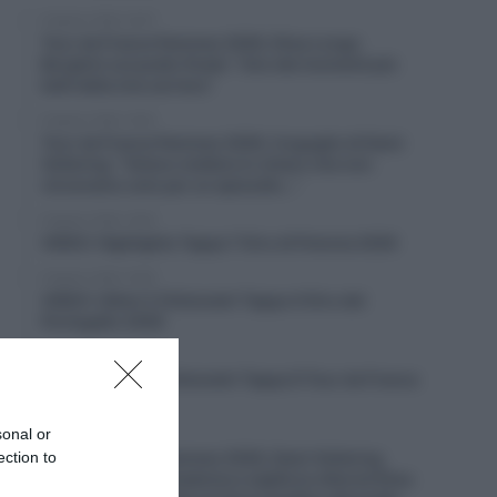
9 Agosto 2026, 20:07
Tour de France Femmes 2026, Elisa Longo
Borghini sul podio finale: “Uno dei momenti più
belli della mia carriera”
9 Agosto 2026, 19:45
Tour de France Femmes 2026, l’orgoglio di Demi
Vollering: “Volevo mettere in chiaro che non
vincevamo solo per un episodio…”
9 Agosto 2026, 19:28
VIDEO: Highlights Tappa 7 Giro di Polonia 2026
9 Agosto 2026, 19:08
VIDEO: Ultimi 2 Chilometri Tappa 4 Giro del
Portogallo 2026
9 Agosto 2026, 19:04
VIDEO: Ultimi 4 Chilometri Tappa 9 Tour de France
Femmes 2026
sonal or
9 Agosto 2026, 18:58
ection to
Tour de France Femmes 2026, Demi Vollering
stacca Kasia Niewiadoma e sigilla la vittoria! Elisa