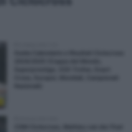
i Ciclocross
15 Febbraio 2025, 17:00
Guida Calendario e Risultati Ciclocross
2024/2025 (Coppa del Mondo,
Superprestige, X2O Trofee, Exact
Cross, Europei, Mondiali, Campionati
Nazionali)
s
26 Gennaio 2025, 16:08
CDM Ciclocross, Mathieu van der Poel