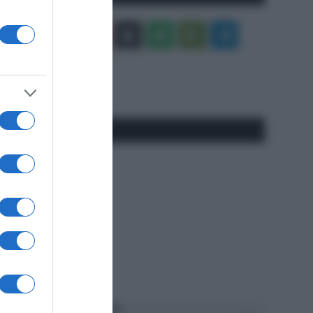
Facebook
X
You
Apple
Spotify
Google
Telegram
Tube
Play
RSS
#SpazioTalk
Ascolta SpazioTalk!