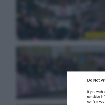
Sintesi Gar
Do Not Pr
If you wish 
Sintesi Gar
sensitive in
confirm your