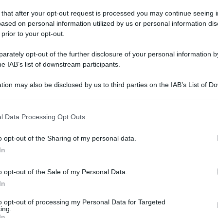
26 Gennaio 2025, 12:55
 that after your opt-out request is processed you may continue seeing i
CDM Ciclocross, 3° posto per Stefano
ased on personal information utilized by us or personal information dis
Viezzi tra gli U23 – Tibor del Grosso
 prior to your opt-out.
vince ancora e conquista la classifica
rately opt-out of the further disclosure of your personal information by
generale
he IAB’s list of downstream participants.
tion may also be disclosed by us to third parties on the IAB’s List of 
 that may further disclose it to other third parties.
s
 that this website/app uses one or more Google services and may gath
l Data Processing Opt Outs
including but not limited to your visit or usage behaviour. You may click 
26 Gennaio 2025, 12:00
 to Google and its third-party tags to use your data for below specifi
CDM Ciclocross, tra le jrs. festeggiano
o opt-out of the Sharing of my personal data.
ogle consent section.
In
Barbora Bukovská e Rafaelle Carrier –
7ª Giorgia Pellizotti
o opt-out of the Sale of my Personal Data.
In
to opt-out of processing my Personal Data for Targeted
ing.
In