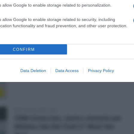
o allow Google to enable storage related to personalization.
s
o allow Google to enable storage related to security, including
cation functionality and fraud prevention, and other user protection.
25 Gennaio 2025, 17:53
CDM Ciclocross, la felicità di Mathieu
CONFIRM
van der Poel dopo il successo a
Maasmechelen: “Tutto bellissimo! La
costola? È andata bene”
Data Deletion
Data Access
Privacy Policy
s
25 Gennaio 2025, 16:10
CDM Ciclocross, rientro vincente per
Mathieu Van Der Poel! 2° Wout Van