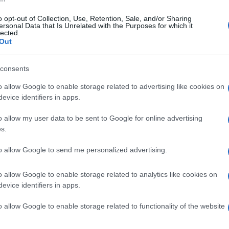
s
o opt-out of Collection, Use, Retention, Sale, and/or Sharing
ersonal Data that Is Unrelated with the Purposes for which it
26 Gennaio 2025, 10:30
lected.
Out
CDM Ciclocross, Patrik Pezzo Rosola
3° nell’ultima prova jrs. – Mattia
consents
Agostinacchio 2° nella classifica finale
o allow Google to enable storage related to advertising like cookies on
evice identifiers in apps.
o allow my user data to be sent to Google for online advertising
s.
s
to allow Google to send me personalized advertising.
25 Gennaio 2025, 18:25
CDM Ciclocross, Wout van Aert chiude
o allow Google to enable storage related to analytics like cookies on
evice identifiers in apps.
il suo inverno con un secondo posto:
“Ho fatto uno stupido errore, avrei
o allow Google to enable storage related to functionality of the website
potuto stare più vicino a Van der Poel”