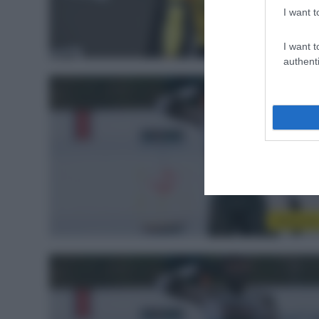
I want t
Ciclocros
I want t
authenti
Ciclocros