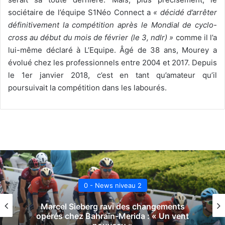
sociétaire de l’équipe S1Néo Connect a
« décidé d’arrêter
définitivement la compétition après le Mondial de cyclo-
cross au début du mois de février (le 3, ndlr) »
comme il l’a
lui-même déclaré à L’Equipe. Âgé de 38 ans, Mourey a
évolué chez les professionnels entre 2004 et 2017. Depuis
le 1er janvier 2018, c’est en tant qu’amateur qu’il
poursuivait la compétition dans les labourés.
0 - News niveau 2
 Sieberg ravi des changements
Sebastian
chez Bahrain-Merida : « Un vent
V