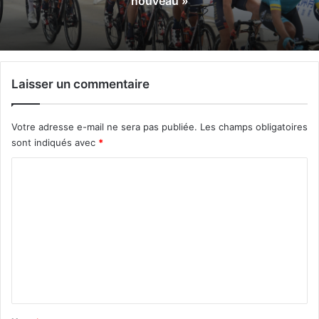
nouveau »
Laisser un commentaire
Votre adresse e-mail ne sera pas publiée.
Les champs obligatoires
sont indiqués avec
*
C
o
m
m
e
n
t
a