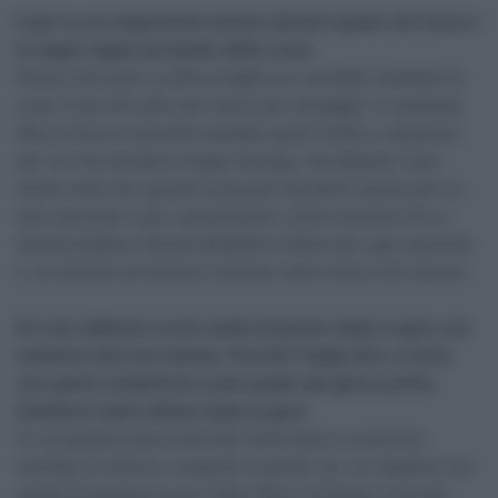
E per te era importante iniziare domani quella che forse è
la tappa regina da leader della corsa.
Penso che avere un’altra maglia non avrebbe cambiato le
cose. È più che altro per avere più vantaggio. In qualsiasi
altra corsa un secondo sarebbe quasi inutile, o qualcosa
per cui non perdere troppe energie, ma abbiamo visto
molte volte che questa corsa può decidersi anche per un
solo secondo o per i piazzamenti, come eravamo fino a
questa mattina. Quindi dobbiamo lottare per ogni secondo
e, se domani arriveremo insieme, allora sarà a mio favore.
Ieri non abbiamo avuto modo di parlare dopo la gara, ma
sembravi davvero deluso. Perché? Voglio dire, è stato
uno sprint combattuto come quello del giorno prima.
Sembravi molto deluso dopo la gara.
Sì, la squadra aveva lavorato molto bene e avremmo
meritato la vittoria, e quando si perde con un margine così
stretto fa sempre un po’ male. Ma è il ciclismo, è la vita.