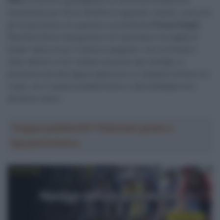
XRG
è riuscito a guadagnare un secondo di abbuono
transitando per terzo all’ultimo traguardo volante, cosa che
gli ha permesso di superare nuovamente
Primož Roglič
(Red Bull-Bora-hansgrohe) e di riprendersi la maglia di
leader della corsa. Il 22enne spagnolo, che nel finale è
stato attento a non restare sorpreso dai ventagli, si
presenta così alla tappa regina con un margine minimo sul
rivale, con il quale probabilmente si darà battaglia sino
all’ultimo metro.
Troppa pubblicità? Abbonati gratis a
SpazioCiclismo