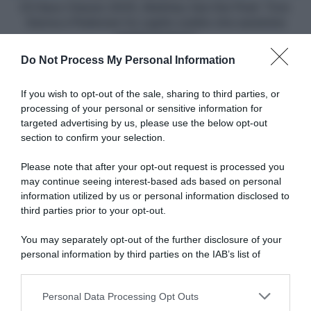
Ganna
E3 Saxo Classic 2025, Mathieu Van Der Poel: "Con
e
Ganna e Pedersen ho capito subito che saremmo
Pedersen
andati lontano"
ho
Do Not Process My Personal Information
capito
Articoli correlati
subito
che
If you wish to opt-out of the sale, sharing to third parties, or
saremmo
processing of your personal or sensitive information for
andati
targeted advertising by us, please use the below opt-out
lontano"
section to confirm your selection.
Please note that after your opt-out request is processed you
may continue seeing interest-based ads based on personal
information utilized by us or personal information disclosed to
Tour de France 2026, il
Tour de France 2026, Juan
bilancio di Juan Ayuso: “È
Ayuso frustrato per i risultati:
third parties prior to your opt-out.
stata una corsa difficile per
“Quest’anno le cose non
me, ma sono orgoglioso di
sono andate come speravo,
You may separately opt-out of the further disclosure of your
aver fatto del mio meglio”
ho faticato per tutto il Tour.
personal information by third parties on the IAB’s list of
Ma non mi sono mai arreso
27 Luglio 2026, 15:23
downstream participants.
ed è questo che devo tenere
a mente”
Personal Data Processing Opt Outs
This information may also be disclosed by us to third parties
25 Luglio 2026, 12:02