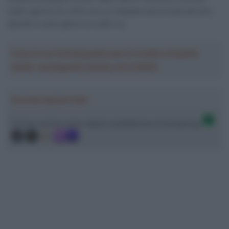
L’altro giorno ho vinto con un margine ancora più piccolo.
Quindi ci sono giorni sì e altri no.
Crea la tua Fantasquadra per la Vuelta a España
2026: montepremi minimo di 5.000€!
Ascolta SpazioTalk!
Ci trovi anche sulle migliori piattaforme di streaming