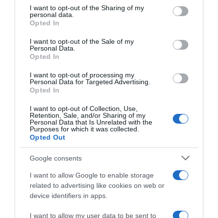
on the IAB’s List of Downstream Participants that may further
I want to opt-out of the Sharing of my
disclose it to other third parties.
personal data.
Opted In
Please note that this website/app uses one or more Google
services and may gather and store information including but
I want to opt-out of the Sale of my
Personal Data.
not limited to your visit or usage behaviour. You may click to
Opted In
grant or deny consent to Google and its third-party tags to
use your data for below specified purposes in below Google
I want to opt-out of processing my
Tour de France 2026, ancora
Tour de France 2026, Juan
consent section.
Personal Data for Targeted Advertising.
una giornata storta per Juan
Ayuso è caduto sull’Aspin:
Opted In
Ayuso: “Per il podio è sempre
“Ovviamente non è l’ideale,
più dura, ma le cose possono
ma ho tenuto duro e sono
I want to opt-out of Collection, Use,
cambiare da un momento
riuscito a tenere il passo
Retention, Sale, and/or Sharing of my
all’altro
nella lotta per il podio”
Personal Data that Is Unrelated with the
Purposes for which it was collected.
21 Luglio 2026, 19:32
10 Luglio 2026, 16:20
Opted Out
Google consents
I want to allow Google to enable storage
related to advertising like cookies on web or
device identifiers in apps.
I want to allow my user data to be sent to