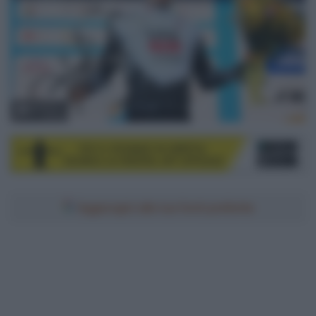
© Sirotti
Aggiungici alle tue fonti preferite