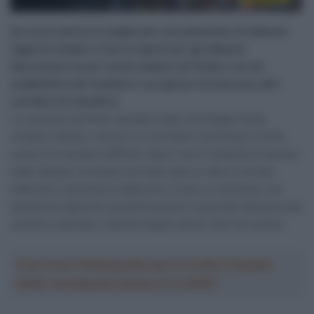
Ieri avevi perso la maglia per una questione di abbuoni.
Oggi sei andato a fare lo sprint per gli abbuoni.
Raccontaci un po’ com’è andata nel finale e se sei
soddisfatto del risultato o se speravi di staccare altri
corridori di classifica.
Lo scenario perfetto sarebbe stato che Roglic fosse
rimasto indietro, ma con un corridore così bravo e forte
come lui è sempre difficile. Ma sì, sono contento di essere
stato davanti, di essere arrivato sano e salvo e di aver
ottenuto il secondo di abbuono. È solo un secondo, ma
domenica sapremo se potrà essere il secondo decisivo per
vincere o perdere. Quindi meglio averlo che non averlo.
Crea la tua Fantasquadra per la Vuelta a España
2026: montepremi minimo di 5.000€!