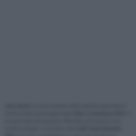
Juan Ayuso
torna al comando della classifica generale al
termine della quinta tappa della
Volta a Catalunya 2025
. In
una giornata senza grosse difficoltà e promessa a una
volata di gruppo, il corridore della
UAE Team Emirates