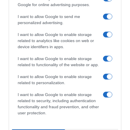
Google for online advertising purposes.
Tour de France 2026, Juan
Tour de France 2026, Juan
Ayuso si aspetta battaglia fra
Ayuso: “Siamo stati
I want to allow Google to send me
i grandi: “Sarà come se
sfortunati, ma abbiamo
personalized advertising.
l’arrivo fosse in cima al
salvato la giornata e ci
Tourmalet”
rifaremo”
I want to allow Google to enable storage
9 Luglio 2026, 13:12
4 Luglio 2026, 19:52
related to analytics like cookies on web or
device identifiers in apps.
I want to allow Google to enable storage
related to functionality of the website or app.
Commenta
I want to allow Google to enable storage
related to personalization.
I want to allow Google to enable storage
© Copyright 2026, All Rights Reserved Designed by
related to security, including authentication
functionality and fraud prevention, and other
©SpazioCiclismo
Preferenze Privacy
user protection.
Contatti
Redazione
Privacy & Cookie Policy
Pubblicità
Lavora con noi
VeloPro