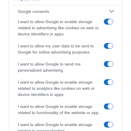
Google consents
I want to allow Google to enable storage
related to advertising like cookies on web or
device identifiers in apps.
I want to allow my user data to be sent to
UAE Team Emirates XRG,
Google for online advertising purposes.
UAE Emirates XRG, Tadej
Tadej Pogačar e il rapporto
Pogačar guarda al futuro:
con Primož Roglič: “Una
I want to allow Google to send me
“Nel 2027 punto alla Roubaix
leggenda di questo sport;
personalized advertising.
e al Mondiale, nel 2028
dopo il Tour 2020 non ero
all’oro olimpico, anche se
felice come sarei dovuto
I want to allow Google to enable storage
non è una cosa che interessa
essere”
related to analytics like cookies on web or
molto alla mia squadra”
7 Agosto 2026, 12:57
device identifiers in apps.
7 Agosto 2026, 9:47
I want to allow Google to enable storage
related to functionality of the website or app.
Commenta
I want to allow Google to enable storage
related to personalization.