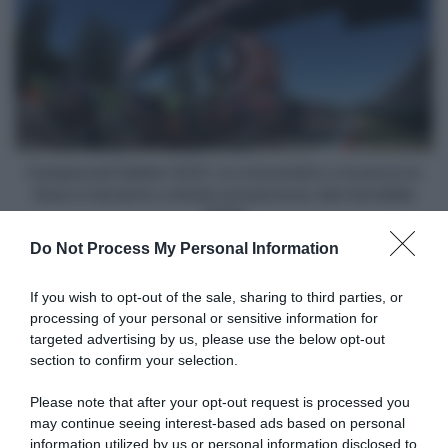
Italiani
terribili
2021,
cadute
la
di
cronometro
agosto
e
avremmo
la
potuto
prova
vincere
in
anche
linea
Campionati Italiani 2021, la cronometro e la prova in
di
si
linea si terranno a Imola sul percorso del mondiale
più"
terranno
2020
a
Do Not Process My Personal Information
Imola
Articoli correlati
sul
percorso
If you wish to opt-out of the sale, sharing to third parties, or
del
processing of your personal or sensitive information for
mondiale
targeted advertising by us, please use the below opt-out
2020
section to confirm your selection.
Please note that after your opt-out request is processed you
may continue seeing interest-based ads based on personal
information utilized by us or personal information disclosed to
Tour de France Femmes
Vuelta a España 2026, la