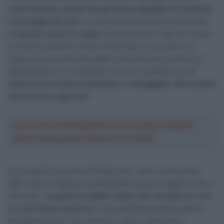
avevo battuto, quello che gli aveva impedito di coronare
il suo sogno da anni
. Le mie sensazioni erano particolari,
mi sentivo un po’ in colpa.
Alla fine però è stato lui stesso
a riuscire calmarmi. Pochi minuti dopo il suo arrivo al
traguardo era nella zona delle interviste ed è venuto ad
abbracciarmi. È un momento che non scorderò mai.
È
come se mi avesse autorizzato a festeggiare
.
Mi ha detto
che non era colpa mia
“.
Crea la tua Fantasquadra per la Vuelta a España
2026: montepremi minimo di 5.000€!
Un bel gesto da parte di Roglic che, come riconosciuto
dallo stesso Pogacar, probabilmente aveva maggiore tifo in
Slovenia: “
La gente avrebbe voluto che vincesse lui. E in
un certo senso anche io
“. Una bellissima testimonianza
del rapporto tra i due campioni, che in patria sono