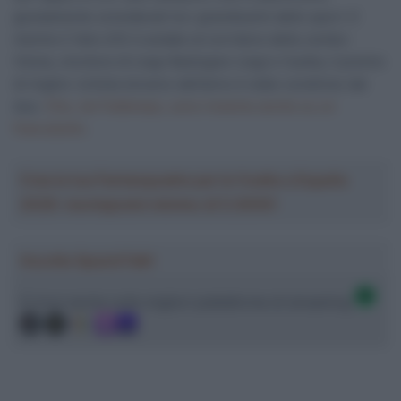
giustamente considerati tra i grandissimi dello sport. E
mentre il Velo d’Or è andato al corridore della Jumbo-
Visma, vincitore di Liegi-Bastogne-Liegi e Vuelta, il premio
di miglior ciclista sloveno dell’anno è stato condiviso dai
due.
Che, nel frattempo, sono insieme anche su un
francobollo
.
Crea la tua Fantasquadra per la Vuelta a España
2026: montepremi minimo di 5.000€!
Ascolta SpazioTalk!
Ci trovi anche sulle migliori piattaforme di streaming