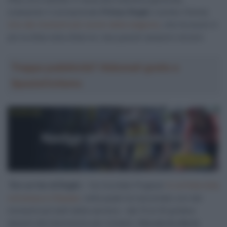
scalzando il connazionale
Primoz Roglic
(Jumbo-Visma).
Uno dei momenti più iconici della stagione
, che ha avuto in
più la sfida nella sfida tra i due grandi campioni sloveni.
Troppa pubblicità? Abbonati gratis a
SpazioCiclismo
“
Ero un fan di Roglic
– ha ricordato Pogacar
in un’intervista
concessa a
L’Equipe
, nella quale ha raccontato uno dei
momenti più belli della carriera – dai 15 ai 20 gridavo
davanti alla televisione per incitarlo.
Ora ero io che lo