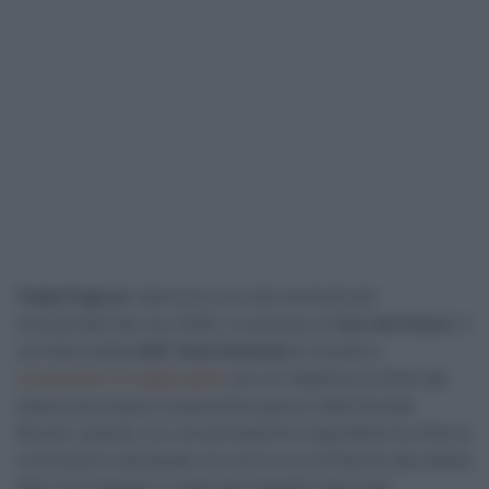
Tadej Pogacar
ripercorre uno dei momenti più
emozionanti del suo 2020: il successo al
Tour de France
. Il
corridore della
UAE Team Emirates
è riuscito a
conquistare la maglia gialla
con un ribaltone al limite del
clamoroso proprio al penultimo giorno della Grande
Boucle, quando con una prestazione superlativa ha vinto la
cronometro individuale con arrivo su La Planche des belles
filles ed è balzato in testa alla classifica generale,