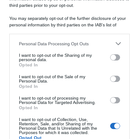
2026, Tadej Pogačar sta
partecipazione di Primož
third parties prior to your opt-out.
seguendo la corsa in camper
Roglič è in dubbio dopo
per supportare la compagna
l’incidente in allenamento
You may separately opt-out of the further disclosure of your
Urksa Zigart
9 Agosto 2026, 9:36
personal information by third parties on the IAB’s list of
9 Agosto 2026, 9:57
downstream participants.
Personal Data Processing Opt Outs
This information may also be disclosed by us to third parties
on the IAB’s List of Downstream Participants that may further
I want to opt-out of the Sharing of my
disclose it to other third parties.
personal data.
Opted In
Please note that this website/app uses one or more Google
services and may gather and store information including but
I want to opt-out of the Sale of my
Personal Data.
not limited to your visit or usage behaviour. You may click to
Opted In
grant or deny consent to Google and its third-party tags to
use your data for below specified purposes in below Google
I want to opt-out of processing my
Milano-Sanremo 2027, Tadej
UAE Emirates XRG, Tadej
consent section.
Personal Data for Targeted Advertising.
Pogačar conferma l’assenza?
Pogačar sull’ex compagno
Opted In
“Il prossimo anno non dovrò
Matteo Trentin: “All’inizio ero
allenarmi sulle salite di
un po’ scettico, ma poi ho
I want to opt-out of Collection, Use,
Cipressa e Poggio”
imparato molto da lui. Un
Retention, Sale, and/or Sharing of my
mentore eccellente”
Personal Data that Is Unrelated with the
7 Agosto 2026, 15:11
Purposes for which it was collected.
7 Agosto 2026, 14:30
Opted Out