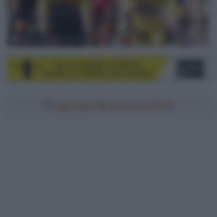
© ASO / Alex Broadway
Aggiungici alle tue fonti preferite