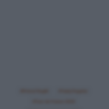
Primož Roglič
Tadej Pogačar
Tour de France 2020