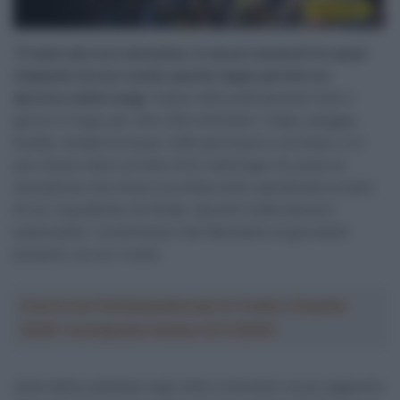
“
È stata davvero durissima. In alcuni momenti ho quasi
rimpianto di aver scelto questa tappa perché era
davvero molto lunga.
Siamo stati praticamente tutto il
giorno in fuga, per oltre 200 chilometri. Caldo, pioggia,
freddo, strade tortuose, tratti pericolosi e scivolosi, e in
più c’erano tanti corridori forti nella fuga. Ho avuto la
sensazione che fosse una sfida molto equilibrata tra tanti
di noi, soprattutto nel finale. Quindi è stata davvero
estenuante”, ha ammesso Van Mechelen ai giornalisti
presenti, tra cui i nostri.
Crea la tua Fantasquadra per la Vuelta a España
2026: montepremi minimo di 5.000€!
Sulla tattica adottata negli ultimi chilometri ha poi aggiunto: