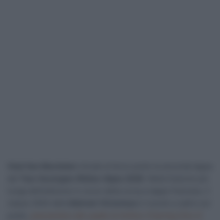
Vlad Van Mechelen
chiude al terzo posto la seconda tappa
del
Tour Auvergne–Rhône-Alpes 2026
. Nella frazione più
lunga dell’edizione in corso della corsa a tappe francese, il
classe 2004 della
Bahrain Victorious
è riuscito a salire sul
podio,
piazzandosi alle spalle di Anthon Charmig (Uno-X