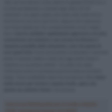
“Non sai mai davvero come stanno le gambe finché non ci
si inizia ad attaccare a vicenda negli ultimi 30-40
chilometri. Ho capito subito che erano tutti molto forti e
che forse io non ero il più forte, oppure che il percorso
non fosse ideale per me, semplicemente un po’ troppo
duro.
Così ho cambiato rapidamente approccio e mi sono
concentrato sul resistere e sul cercare di ottenere il
massimo possibile dalla situazione, cosa che penso di
aver quasi fatto.
Forse avrei potuto conquistare il secondo
posto in questa volata e credo che oggi quello fosse il
massimo a cui potessi ambire”. Un podio che dopo
l’infortunio avuto in primavera porta morale al corridore
belga. “Sono soddisfatto della mia condizione.
Ci è voluto
molto lavoro per tornare a questo livello, spero che
questo sia soltanto l’inizio
”, ha concluso.
Crea la tua Fantasquadra per la Vuelta a España
2026: montepremi minimo di 5.000€!