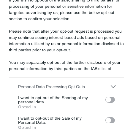
If you wish to opt-out of the sale, sharing to third parties, or
processing of your personal or sensitive information for
targeted advertising by us, please use the below opt-out
section to confirm your selection.
Please note that after your opt-out request is processed you
may continue seeing interest-based ads based on personal
information utilized by us or personal information disclosed to
Bahrain Victorious, finale di
Bahrain-Victorious, Pello
stagione italiano per Antonio
Bilbao si congeda da San
third parties prior to your opt-out.
Tiberi: “Nel 2026 non ho
Sebastian: “Mi volevo godere
avuto molte soddisfazioni,
l’ultima, ma non avevo
You may separately opt-out of the further disclosure of your
spero che le corse italiane mi
aspettative”
personal information by third parties on the IAB’s list of
diano tanto slancio”
2 Agosto 2026, 11:11
downstream participants.
5 Agosto 2026, 14:00
Personal Data Processing Opt Outs
This information may also be disclosed by us to third parties
on the IAB’s List of Downstream Participants that may further
I want to opt-out of the Sharing of my
disclose it to other third parties.
personal data.
Opted In
Please note that this website/app uses one or more Google
services and may gather and store information including but
I want to opt-out of the Sale of my
Personal Data.
not limited to your visit or usage behaviour. You may click to
Opted In
grant or deny consent to Google and its third-party tags to