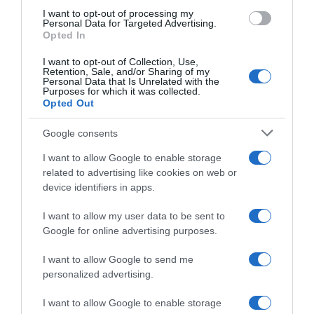
use your data for below specified purposes in below Google
I want to opt-out of processing my
Tour de France 2026, Lenny
Tour de France 2026, Lenny
consent section.
Personal Data for Targeted Advertising.
Martinez chiude in
Martinez risponde a Richard
Opted In
crescendo: “Quinto in
Carapaz: “Non collaboravo?
classifica è straordinario per
Lui attaccava in
I want to opt-out of Collection, Use,
me, ho fatto anche meglio di
continuazione…”
Retention, Sale, and/or Sharing of my
mio nonno”
Personal Data that Is Unrelated with the
25 Luglio 2026, 12:49
Purposes for which it was collected.
25 Luglio 2026, 18:09
Opted Out
Google consents
I want to allow Google to enable storage
related to advertising like cookies on web or
device identifiers in apps.
I want to allow my user data to be sent to
Google for online advertising purposes.
Tour de France 2026, Matej
Tour de France 2026,
Mohorič sull’ondata di
Damiano Caruso vuole
I want to allow Google to send me
controlli antidoping:
lasciare il suo segno:
personalized advertising.
“Dovrebbe essere lo stesso
“All’inizio ho sofferto il caldo,
per tutti, ma dal francese che
ora spero di stare meglio
I want to allow Google to enable storage
è in alto in classifica non
visto che arrivano le