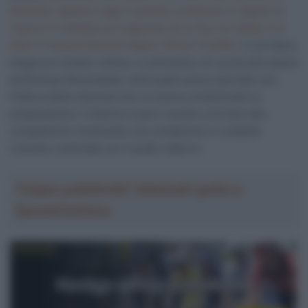
Mobility), apparso oggi in grande condizione e capace di
imporsi in solitaria sul traguardo di Le Puy-en-Velay, e di
Henri-François Renard-Haquin (Picnic PostNL).
Il corridore
belga era rimasto vittima, in primavera, di una brutta caduta
all’Omloop Nieuwsblad, nella quale aveva riportato una
frattura della clavicola che ne aveva condizionato la
preparazione. Il 22enne è però riuscito a tornare alle
competizioni mostrando una condizione in costante
crescita, culminata con il podio odierno.
Troppa pubblicità? Abbonati gratis a
SpazioCiclismo