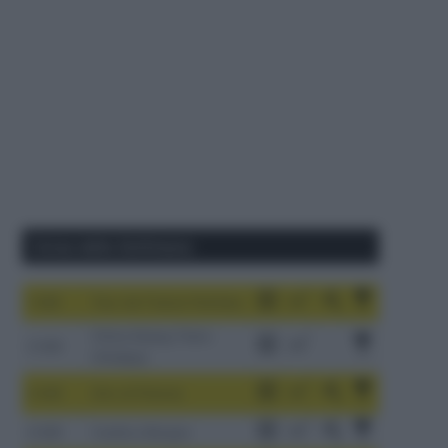
Corse della Settimana
1-9/8
Tour de France Femmes
China Xizang Trans-
2-6/8
Himalaya
3-9/8
Giro di Polonia
4-8/8
Vuelta a Burgos