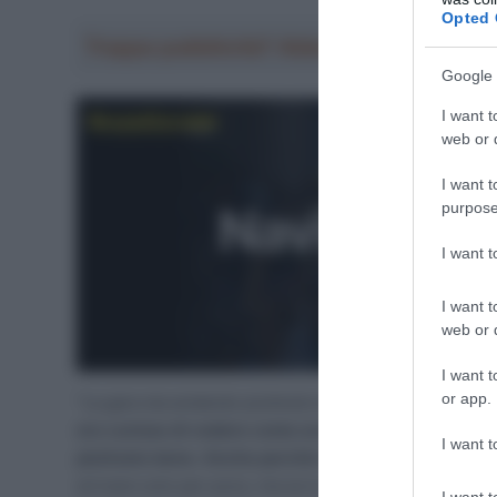
Opted 
Troppa pubblicità? Abbonati gratis a Sp
Google 
I want t
web or d
I want t
purpose
I want 
I want t
web or d
I want t
or app.
“La gara sta andando piuttosto bene per me – ha dichia
ero curioso di vedere come avrebbe reagito il mio co
I want t
piuttosto bene. Anche perché non è affatto una gara
arrivare solo per poco, ma se lo sono meritato perché 
I want t