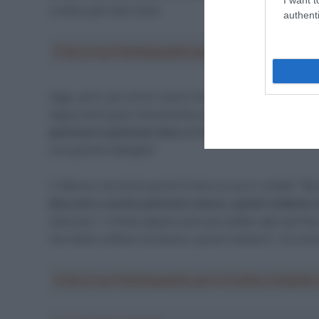
un’altra giornata tosta”.
authenti
Crea la tua Fantasquadra per la Vuelta a Españ
Oggi, però, gli uomini veloci hanno una nuova occasio
tappa sarà quasi interamente pianeggiante: “
Diciamo c
partenza è piuttosto dura e il dislivello è maggiore ri
una grande battaglia”.
Il 36enne cercherà quindi di dire la sua in volata? “
Si,
bloccato e anche piuttosto stanco, quindi vediamo se
stancarsi”. Il finale appare però più adatto agli sprinter
dovrebbe soffiare da destra, quindi vediamo”, ha concl
Crea la tua Fantasquadra per la Vuelta a Españ