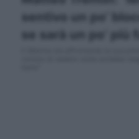
sentivo un po’ blo
se sarà un po’ più f
Il 36enne sta affrontando la sua prima
curioso di vedere come avrebbe reagi
bene"