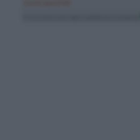
Ascolta SpazioTalk!
Ci trovi anche sulle migliori piattaforme di streamin