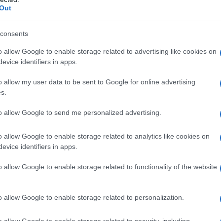
Out
azioCiclismo
consents
o allow Google to enable storage related to advertising like cookies on
evice identifiers in apps.
o allow my user data to be sent to Google for online advertising
s.
to allow Google to send me personalized advertising.
o allow Google to enable storage related to analytics like cookies on
evice identifiers in apps.
o allow Google to enable storage related to functionality of the website
rato Trentin ai nostri microfoni alla partenza –
Ovviamente
rpo alla prima corsa dopo l’infortunio, e sta reagendo
o allow Google to enable storage related to personalization.
 facile
. Come potete vedere, anche ieri la fuga è riuscita ad
sono stati velocissimi e sono riusciti a resistere. Insomma,
o allow Google to enable storage related to security, including