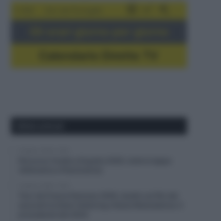
5-16/8
Giro del Portogallo
Gli orari giorno per giorno
Calendario Dirette TV
Ultimi articoli
9 Agosto 2026, 14:45
Percorso Vuelta a España 2026, tutte le tappe
(Altimetrie e Planimetrie)
9 Agosto 2026, 13:30
Tour de France Femmes 2026, duello sul filo dei
secondi tra Demi Vollering e Kasia Niewiadoma: il
precedente del 2024