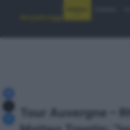
Notizie
Startlist
Co
Facebook
X
Tour Auvergne – R
Messenger
Matteo Trentin: “Ie