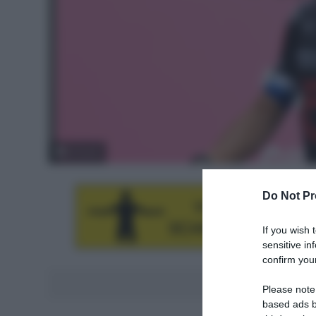
© Sirotti
Do Not Pr
If you wish 
sensitive in
confirm your
Aggiungici al
Please note
based ads b