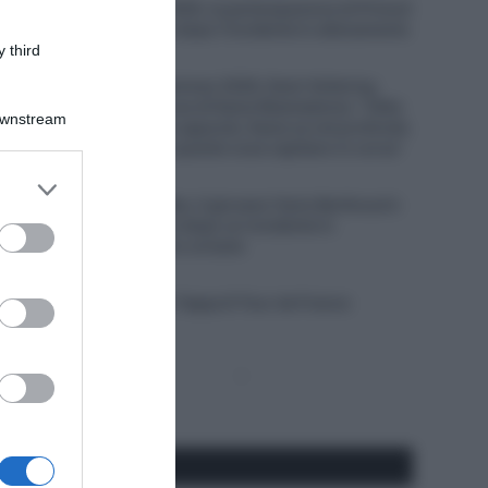
Vuelta a España 2026, la partecipazione di Primož
Roglič è in dubbio dopo l’incidente in allenamento
 third
9 Agosto 2026, 9:23
Tour de France Femmes 2026, Demi Vollering
risponde alle accuse di Kasia Niewiadoma: “Célia
Downstream
Gery non l’ha fatto apposta. Kasia sa nel profondo
del suo cuore che queste cose capitano in corsa”
er and store
9 Agosto 2026, 9:01
to grant or
Visma | Lease a Bike, il giovane Yanis Berthoud è
in gravi condizioni dopo un incidente in
ed purposes
allenamento contro un’auto
9 Agosto 2026, 8:40
VIDEO: Highlights Tappa 8 Tour de France
Femmes 2026
Pagina
Prossima
precedente
Pagina
Seguici qui