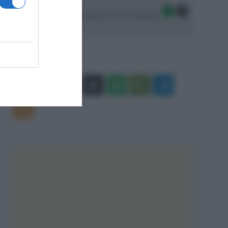
Seguici sulle migliori piattaforme di streaming:
Facebook
X
You
Apple
Spotify
Google
Telegram
Tube
Play
RSS