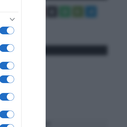
Facebook
X
You
Apple
Spotify
Google
Telegram
Tube
Play
RSS
#SpazioTalk
Ascolta SpazioTalk!