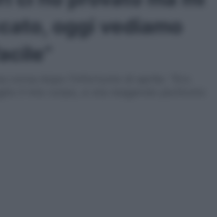
ccato, oggi vediamo
acile”
 corsa dopo l'infortunio di aprile: "Ero
to il mio corpo, e sta reagendo piuttosto