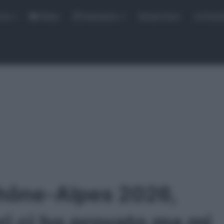
rse
Video
Calendario
Sintesi Gare
Classi
hône-Alpes 2026,
ri ci ho provato ma mi