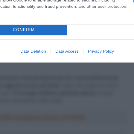
cation functionality and fraud prevention, and other user protection.
a 2026: montepremi minimo di 5.000€!
CONFIRM
ne visto che, come detto, il percorso della seconda metà di
he la parte in pianura è più lunga rispetto a ieri, ma la
Data Deletion
Data Access
Privacy Policy
spetto a ieri
, quindi penso che in partenza ci sarà di nuovo
 di sicuro. Ci ho provato un po’ ieri, ma mi sentivo un po’
 oggi sarà un po’ più facile
. Spero che qualcuno inizi a
 puri: “
È un lungo rettilineo, piuttosto aperto
. Il vento
uso il portacolori della Tudor.
a 2026: montepremi minimo di 5.000€!