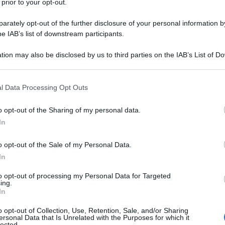
 prior to your opt-out.
rately opt-out of the further disclosure of your personal information by
he IAB’s list of downstream participants.
tion may also be disclosed by us to third parties on the IAB’s List of 
 that may further disclose it to other third parties.
 that this website/app uses one or more Google services and may gath
l Data Processing Opt Outs
including but not limited to your visit or usage behaviour. You may click 
 to Google and its third-party tags to use your data for below specifi
o opt-out of the Sharing of my personal data.
ogle consent section.
In
o opt-out of the Sale of my Personal Data.
della quinta tappa del
Tour Auvergne – Rhône-Alpes 2026
.
In
 la vittoria nella giornata di ieri
, le ruote veloci vorranno
to opt-out of processing my Personal Data for Targeted
etri da Saint-Chamond al Parc des Oiseaux di Villars-Les-
ing.
orridori che potrebbero dire la loro in volata c’è anche il
In
rontando la prima gara
dopo l’infortunio riportato ad aprile al
o opt-out of Collection, Use, Retention, Sale, and/or Sharing
stivite.
ersonal Data that Is Unrelated with the Purposes for which it
lected.