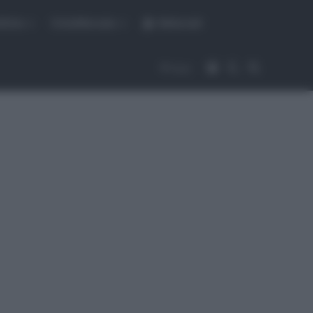
fiche
CicloMercato
Abbonati
Accedi
Cambia aspet
Cerca
Segui