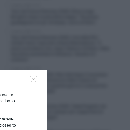
9 Agosto 2026, 13:12
Tour de France Femmes 2026, Elisa Longo
Borghini dopo la penultima tappa: “Se posso
guadagnare un po’ di tempo, cerco di farlo”,
9 Agosto 2026, 12:18
Tour de France Femmes 2026, il ds della FDJ
United-Suez risponde a Kasia Niewiadoma: “Il
piano prevedeva che, dopo l’attacco di Demi, Célia
lasciasse aumentare il distacco. Questo è il
ciclismo”
9 Agosto 2026, 11:04
Vuelta a Burgos 2026, Felix Gall dopo il successo
finale: “Questa settimana ho fatto il pieno di
fiducia, ora passerò qualche giorno a casa prima
di partire per la Vuelta”
sonal or
ection to
9 Agosto 2026, 9:57
Tour de France Femmes 2026, Tadej Pogačar sta
seguendo la corsa in camper per supportare la
compagna Urksa Zigart
nterest-
closed to
9 Agosto 2026, 9:36