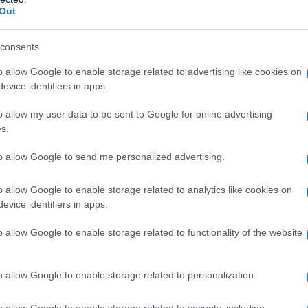
Out
azioCiclismo
consents
o allow Google to enable storage related to advertising like cookies on
evice identifiers in apps.
o allow my user data to be sent to Google for online advertising
s.
to allow Google to send me personalized advertising.
o allow Google to enable storage related to analytics like cookies on
evice identifiers in apps.
o allow Google to enable storage related to functionality of the website
ano – le parole di O’Connor – E correre con il Team Jayco
indi
voglio essere pronto e concentrato
. L’ultima volta che
o allow Google to enable storage related to personalization.
rore alla fine di una salita, quindi non sono riuscito a
acerebbe salire sul podio ad Adelaide un giorno
“.
o allow Google to enable storage related to security, including