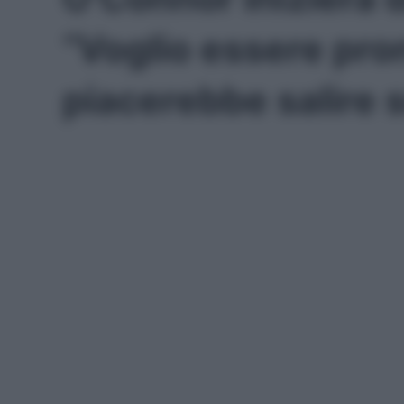
“Voglio essere pro
piacerebbe salire s