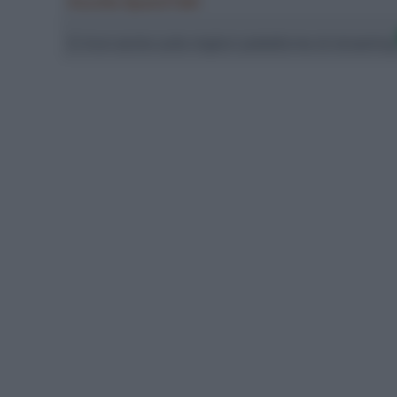
Ascolta SpazioTalk!
Ci trovi anche sulle migliori piattaforme di streamin