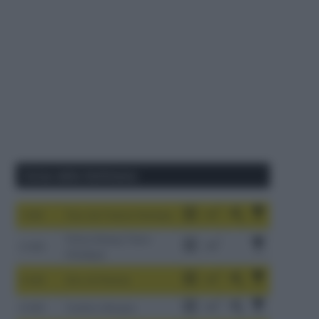
Corse della Settimana
1-9/8
Tour de France Femmes
China Xizang Trans-
2-6/8
Himalaya
3-9/8
Giro di Polonia
4-8/8
Vuelta a Burgos