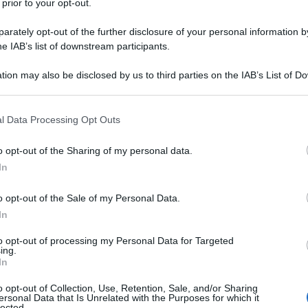
 prior to your opt-out.
rately opt-out of the further disclosure of your personal information by
he IAB’s list of downstream participants.
tion may also be disclosed by us to third parties on the IAB’s List of 
 that may further disclose it to other third parties.
 that this website/app uses one or more Google services and may gath
l Data Processing Opt Outs
including but not limited to your visit or usage behaviour. You may click 
 to Google and its third-party tags to use your data for below specifi
o opt-out of the Sharing of my personal data.
ogle consent section.
In
o opt-out of the Sale of my Personal Data.
i
Ben O’Connor
. Il portacolori del
Team Jayco AlUla
sarà
In
così come annunciato dagli organizzatori della corsa
prova di apertura del calendario WorldTour. Per il 30enne,
to opt-out of processing my Personal Data for Targeted
ing.
la bella vittoria di tappa al Tour de France a Courchevel, si
In
ella quale il miglior risultato è il sesto posto finale ottenuto
o opt-out of Collection, Use, Retention, Sale, and/or Sharing
ell’edizione 2023.
ersonal Data that Is Unrelated with the Purposes for which it
lected.