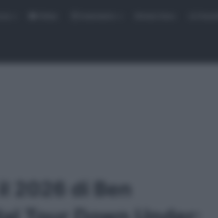
rse
Video
Calendario
Sintesi Gare
Classi
il 2026 di Ben
dal Tour Down Under: