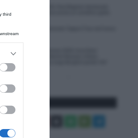
5 Agosto 2026, 18:14
Giro di Polonia 2026, Paul Magnier declassato
dopo la volata: riceve anche un cartellino giallo
 third
5 Agosto 2026, 18:07
VIDEO: Ultimi 3 chilometri Tappa 5 Tour de France
Downstream
Femmes 2026
5 Agosto 2026, 18:00
Tour de France Femmes 2026, furia Demi
er and store
Vollering! Battute Marlen Reusser e Kasia
to grant or
Niewiadoma, Elisa Longo Borghini perde 1’43”
ed purposes
Pagina
Prossima
precedente
Pagina
Seguici qui
Facebook
X
You
Apple
Spotify
Google
Telegram
Tube
Play
RSS