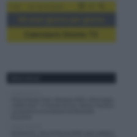
5-16/8
Giro del Portogallo
Gli orari giorno per giorno
Calendario Dirette TV
Ultimi articoli
6 Agosto 2026, 8:12
China Xizang Trans-Himalaya 2026, ultima tappa
a Willie Smit – 3° Davide Persico, Raman Tsishkou
conquista la corsa davanti ad Alexander
Konychev
6 Agosto 2026, 8:00
Un Anno Fa… Giro di Polonia 2025, maxi-caduta e