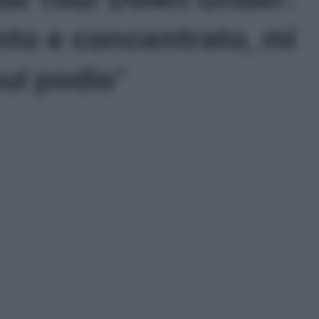
nto e concentrato, mi
ul podio”