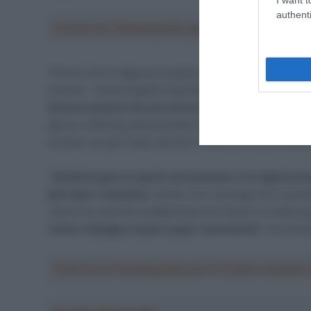
authenti
Crea la tua Fantasquadra per la Vuelta a Españ
“Penso che la tappa principale sarà quella di Uraidla, 
sinistra – ha proseguito l’australiano
guardando al pe
diverso passare da uno sforzo di 5-8 minuti a uno di 1
giorno a Stirling sarà piuttosto impegnativo, non c’è
di mano nei giri finali, perché ci sarà un po’ di stanch
“
Quindi la gara si aprirà sicuramente a un approccio 
può dare il massimo
. Anche con il prologo non si potrà
i primi tre, perché la differenza tra il terzo e il sest
conta e bisogna essere super concentrati
“, ha concl
Crea la tua Fantasquadra per la Vuelta a Españ