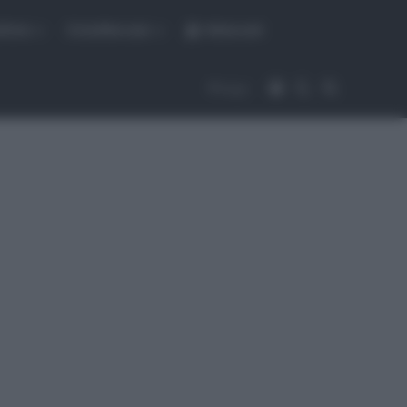
fiche
CicloMercato
Abbonati
Accedi
Cambia aspet
Cerca
Segui