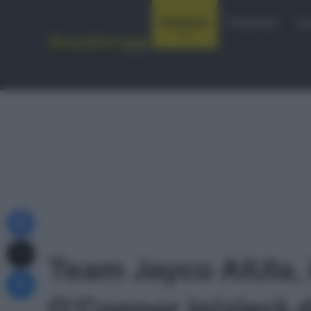
Notizie
Startlist
Co
Facebook
X
Team Jayco AlUla, 
Messenger
O’Connor inizierà 