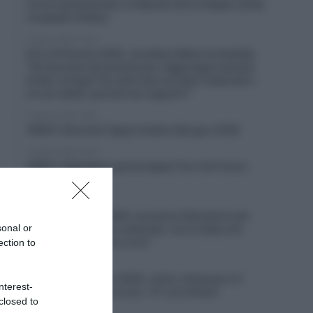
corsa neutralizzata: si disputa solo la tappa, tempi
congelati (Video)
5 Agosto 2026, 19:43
Giro di Polonia 2026, Jonathan Milan fa tripletta:
“Ho lavorato duramente per raggiungere questo
livello; la fuga? Ho visto due corridori attaccati e
mi son detto: perché non seguirli?”
5 Agosto 2026, 19:35
VIDEO: Seconda Tappa Vuelta a Burgos 2026
5 Agosto 2026, 19:30
VIDEO: Highlights quinta tappa Tour de France
Femmes 2026
5 Agosto 2026, 19:23
Vuelta a Burgos 2026, successo liberatorio per
sonal or
Oscar Onley: “Sono sollevato, non è stata una
buona stagione fino a ora”
ection to
5 Agosto 2026, 18:29
Giro del Portogallo 2026, Julius Johansen è il
nterest-
primo leader della corsa – 4° Luca Giaimi
closed to