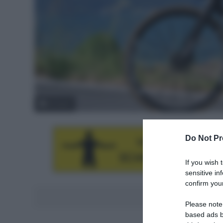
© Sirotti
Do Not Pr
If you wish 
sensitive in
confirm your
Aggiungici al
Please note
based ads b