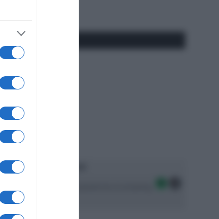
#SpazioTalk
Ascolta SpazioTalk!
Seguici sulle migliori piattaforme di streaming: