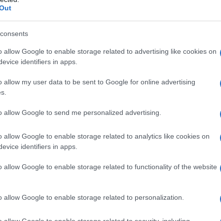
Out
azioCiclismo
consents
o allow Google to enable storage related to advertising like cookies on
evice identifiers in apps.
o allow my user data to be sent to Google for online advertising
s.
to allow Google to send me personalized advertising.
o allow Google to enable storage related to analytics like cookies on
evice identifiers in apps.
o allow Google to enable storage related to functionality of the website
lla nuova “Superlega” (che dovrebbe chiamarsi
One Cycling
)
Saudita,
noto sui mercati internazionali come
PIF
. Da tempo,
o allow Google to enable storage related to personalization.
nel mondo dello sport e con il suddetto fondo ha già
o allow Google to enable storage related to security, including