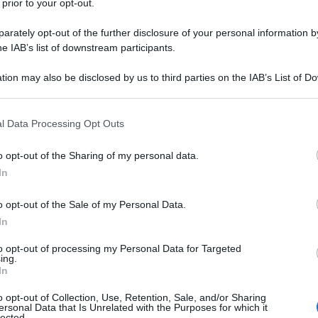
 prior to your opt-out.
le tue fonti preferite
rately opt-out of the further disclosure of your personal information by
he IAB’s list of downstream participants.
tion may also be disclosed by us to third parties on the IAB’s List of 
 that may further disclose it to other third parties.
 that this website/app uses one or more Google services and may gath
l Data Processing Opt Outs
including but not limited to your visit or usage behaviour. You may click 
 to Google and its third-party tags to use your data for below specifi
o opt-out of the Sharing of my personal data.
ogle consent section.
In
o opt-out of the Sale of my Personal Data.
In
to opt-out of processing my Personal Data for Targeted
ing.
dovrebbe rientrare in una simile definizione, sembra più
In
corsi è filtrata la voce che alcune squadre, fra cui
Jumbo-
ioni per implementare una nuova formula del calendario
o opt-out of Collection, Use, Retention, Sale, and/or Sharing
ersonal Data that Is Unrelated with the Purposes for which it
utonoma i proventi dei diritti televisivi
.
lected.