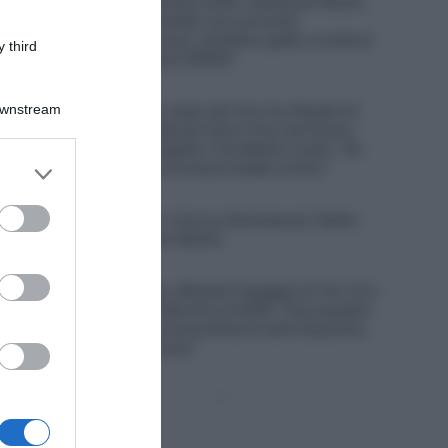
Tour de France Femmes 2026, caduta per Noemi
Rüegg dopo un contatto con una moto
dell’assistenza tecnica: cartellino giallo e multa di
 third
214 euro per il pilota (VIDEO)
6 Agosto 2026, 12:13
Downstream
UAE Emirates XRG, Isaac del Toro ha rifiutato di
correre il Giro d’Italia per fare il Tour de France
assieme a Tadej Pogačar. Il ds Matxín rivela: “Gli
er and store
avevamo proposto di essere leader al Giro”
to grant or
6 Agosto 2026, 11:47
ed purposes
Euskaltel-Euskadi, rinnovo biennale per Xabier
Berasategi e Gotzon Martín
6 Agosto 2026, 11:23
Soudal Quick-Step, ufficiale l’ingaggio di Tim Torn
Teutenberg, contratto fino al 2028: “Una squadra
con una tradizione straordinaria nelle Classiche,
dove voglio migliorare”
Pagina
Prossima
precedente
Pagina