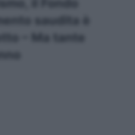
ismo, il Fondo
mento saudita è
etto – Ma tante
anno