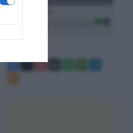
Ascolta SpazioTalk!
Seguici sulle migliori piattaforme di streaming:
Facebook
X
You
Apple
Spotify
Google
Telegram
Tube
Play
RSS