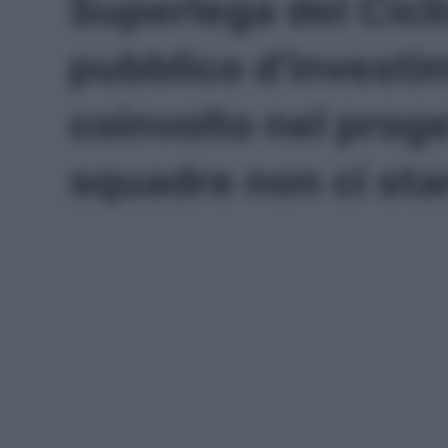
Superlega del Cicl
pubblico d’investi
coinvolto nel prog
squadre non ci st