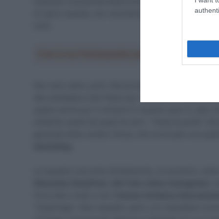
acquisito la proprietà della società calcistica
Newcast
authenti
di calcio saudita, che recentemente ha accolto diver
tutti).
Crea la tua Fantasquadra per la Vuelta a Españ
Non solo calcio, però. Nel portafoglio di investimenti d
alla candidatura del Paese per i Mondiali di calcio del 
spazio anche per il ciclismo? A quanto pare sì, dato 
andando avanti da quasi tre anni. “Testa di ponte” de
generale della Jumbo-Visma, che ha trovato una spall
QuickStep
.
Le squadre coinvolte direttamente, al momento, nelle tr
Education-EasyPost,
Lidl-Trek e Bora-hansgrohe
), 
fra le altre cose) e che l’
Unione Ciclistica Internazion
“Superlega”. Altre squadre, però, non starebbero pre