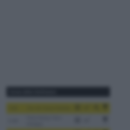
Corse della Settimana
1-9/8
Tour de France Femmes
China Xizang Trans-
2-6/8
Himalaya