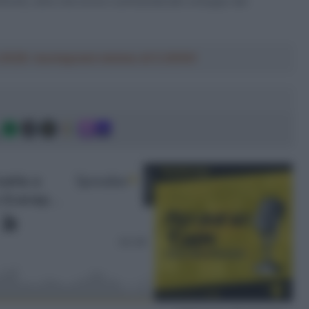
ronti, oltre che la loro contrarietà allo sviluppo del
a 2026: montepremi minimo di 5.000€!
g