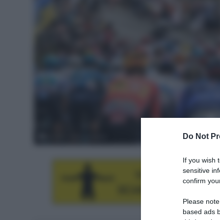
Do Not Pr
© ASO / Pauline Ballet
If you wish 
sensitive in
confirm your
Please note
based ads b