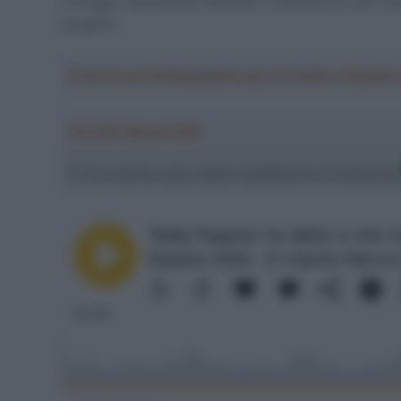
a Plugge, esprimendo sfiducia e infelicità nei suoi conf
progetto.
Crea la tua Fantasquadra per la Vuelta a Españ
Ascolta SpazioTalk!
Ci trovi anche sulle migliori piattaforme di streamin