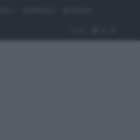
fiche
CicloMercato
Abbonati
Accedi
Cambia aspet
Cerca
Segui