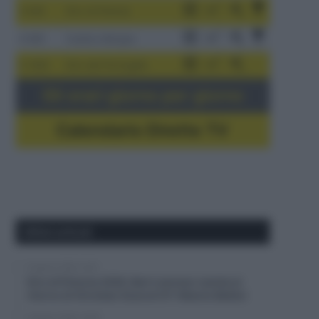
3-9/8
Giro di Polonia
4-8/8
Vuelta a Burgos
5-16/8
Giro del Portogallo
Gli orari giorno per giorno
Calendario Dirette TV
Ultimi articoli
6 Agosto 2026, 16:51
Giro di Polonia 2026, Bart Lemmen resiste al
ritorno di Christian Scaroni! 6° Alberto Bettiol
6 Agosto 2026, 16:38