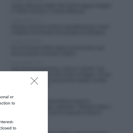
Vuelta a Burgos 2026, Felix Gall fa tappa e maglia!
2° Giulio Ciccone, 3° Giulio Pellizzari
6 Agosto 2026, 16:13
Doping, Giovanni Carboni squalificato per 4 anni
a seguito di anomalie nel passaporto biologico
6 Agosto 2026, 15:55
Giro di Polonia 2026, tappa neutralizzata e poi
accorciata per una maxi-caduta
6 Agosto 2026, 13:16
Tour de France Femmes, cresce il “partito” che
spinge per l’aumento del numero di tappe: “Ormai
c’è un interesse ben più grande rispetto a molte
altre gare maschili”
6 Agosto 2026, 12:41
sonal or
Picnic PostNL, il ds Rudi Kemna dopo la
ection to
separazione da Fabio Jakobsen: “Abbiamo fatto il
massimo, ma non riusciva neanche a stare in
gruppo”
nterest-
closed to
6 Agosto 2026, 12:26