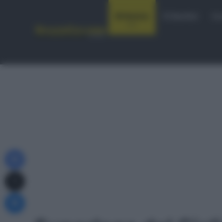
Notizie
Startlist
Co
Facebook
X
Messenger