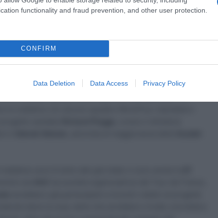
le
, e, soprattutto, controlla l’organizzazione del campionato
cation functionality and fraud prevention, and other user protection.
si grandi nomi del panorama mondiale (
Cristiano Ronaldo
su
CONFIRM
a 2026: montepremi minimo di 5.000€!
Data Deletion
Data Access
Privacy Policy
i PIF ci sono anche golf, pugilato e F1, oltre che il sostegno
2034 e ad altri grandi eventi sportivi internazionali. C’è
che le trattative con alcune squadre WorldTour starebbero
l progetto sarebbe
Richard Plugge
, ovvero il direttore
a in
Zdenek Bakala
, azionista di maggioranza della
Soudal-
attative sono 6 (oltre alle già citate ci sono anche la
Ef
mentre sia
ASO
(la società organizzatrice del Tour de France,
ale
avrebbero già partecipanti a incontri relativi al progetto
ndendo bene la cosa, tanto che avrebbero inviato una lettera