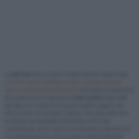
La
Lidl-Trek
torna a riunire i fratelli Schleck. Dopo Fränk,
che nelle scorse settimane è stato nominato direttore
sportivo della squadra femminile
, la formazione tedesca ha
annunciato anche l’ingresso di
Andy Schleck
nello staff
del team con il quale ha corso per quattro stagioni, dal
2011 al 2014. L’ex corridore 40enne, che negli ultimi anni
ha diretto una compagine femminile e il Giro del
Lussemburgo, avrà il ruolo di vice direttore e lavorerà sia
sul versante sportivo che su quello commerciale della