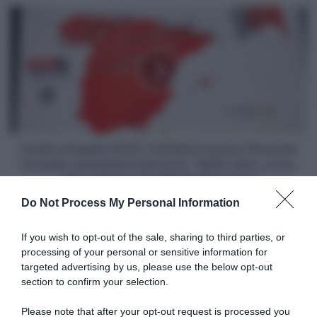
rosa
Vuelta
2026
a
España
2026,
il
direttore
tecnico
Fernando
Escartín
commenta
Vuelta a España 2026, il direttore tecnico Fernando
il
Escartín commenta il percorso: "Molto duro, è una
percorso:
delle edizioni più difficili della storia"
"Molto
Do Not Process My Personal Information
duro,
Articoli correlati
è
una
If you wish to opt-out of the sale, sharing to third parties, or
delle
processing of your personal or sensitive information for
edizioni
targeted advertising by us, please use the below opt-out
più
section to confirm your selection.
difficili
della
Please note that after your opt-out request is processed you