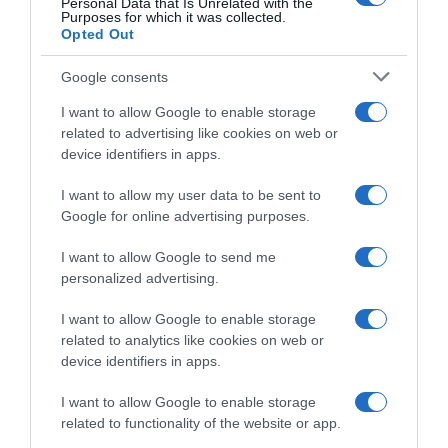
Personal Data that Is Unrelated with the
4 Agosto 2026, 18:20
Purposes for which it was collected.
Opted Out
Google consents
I want to allow Google to enable storage
related to advertising like cookies on web or
device identifiers in apps.
I want to allow my user data to be sent to
Google for online advertising purposes.
Giro di Polonia 2026,
Giro di Polonia 2026,
Jonathan Milan si impone
Jonathan Milan dopo il primo
I want to allow Google to send me
nettamente su Paul Magnier!
successo in maglia tricolore:
personalized advertising.
3° Matteo Malucelli, 5° Daniel
“È stato davvero speciale
Skerl
correre con questa nuova
I want to allow Google to enable storage
maglia, è andato tutto alla
4 Agosto 2026, 16:28
related to analytics like cookies on web or
perfezione”
device identifiers in apps.
4 Agosto 2026, 10:22
I want to allow Google to enable storage
related to functionality of the website or app.