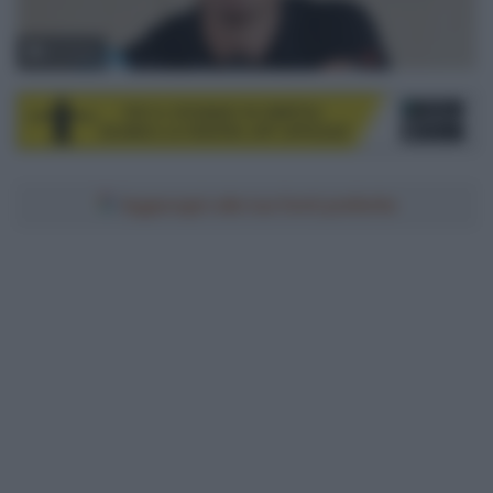
© Sirotti
Aggiungici alle tue fonti preferite