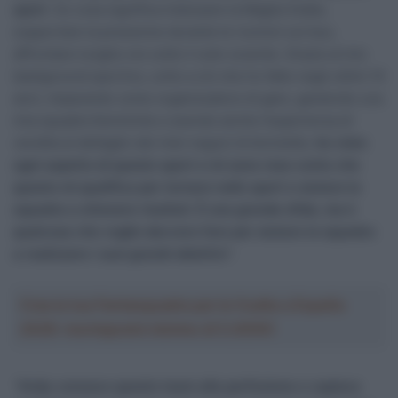
sport
. So cosa significa indossare la Maglia Gialla,
sopportare la pressione durante le riunioni sul bus,
affrontare lunghe ore sotto il sole cocente. Grazie al mio
background sportivo, unito a ciò che ho fatto negli ultimi 10
anni, imparando come organizzatore di gare, gestendo una
mia squadra femminile e avendo anche l’esperienza di
vendita al dettaglio dei miei negozi di biciclette,
ho visto
ogni aspetto di questo sport e mi sono reso conto che
questo mi qualifica per tornare nello sport e aiutare la
squadra a ottenere risultati. È una grande sfida, ma è
qualcosa che voglio davvero fare per aiutare la squadra
a realizzare i suoi grandi obiettivi
“.
Crea la tua Fantasquadra per la Vuelta a España
2026: montepremi minimo di 5.000€!
“
Andy conosce questo team alla perfezione e capisce