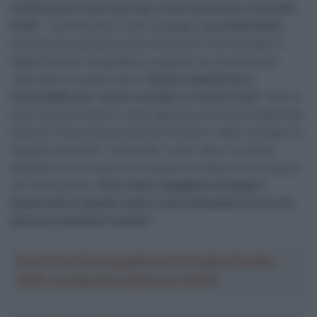
esattamente cosa serve per avere successo ai massimi
livelli
– ha dichiarato il team manager
Luca Guercilena
–
Ha vissuto la pressione dei Grandi Giri, ha indossato la
Maglia Gialla e ha guidato le squadre nei momenti più
importanti di questo sport.
Questa esperienza è
inestimabile per i nostri corridori e il nostro staff
. Oltre ai
suoi successi sportivi, Andy apporta una visione ampia dal
punto di vista commerciale del ciclismo e dello sviluppo di
squadre ed eventi. Condivide i nostri valori, la nostra
ambizione e la nostra convinzione di costruire il successo
nel modo giusto.
Sono molto orgoglioso di dargli il
bentornato in questo ruolo e sono entusiasta di ciò che
potremo realizzare insieme
“.
Crea la tua Fantasquadra per la Vuelta a España
2026: montepremi minimo di 5.000€!