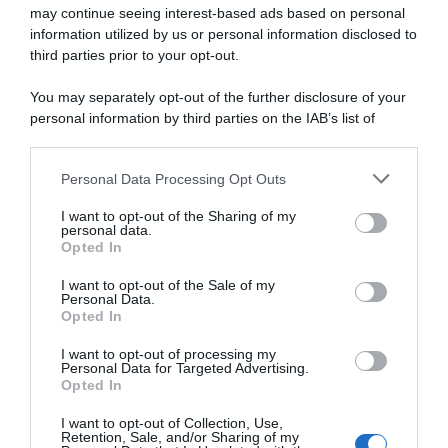
storia"
may continue seeing interest-based ads based on personal
information utilized by us or personal information disclosed to
Giro di Polonia 2026,
Giro di Polonia 2026, tripletta
Jonathan Milan fa tripletta:
per Jonathan Milan! 3°
third parties prior to your opt-out.
“Ho lavorato duramente per
Alessandro Romele, 5° Daniel
raggiungere questo livello; la
Skerl
You may separately opt-out of the further disclosure of your
fuga? Ho visto due corridori
5 Agosto 2026, 16:33
personal information by third parties on the IAB’s list of
attaccati e mi son detto:
downstream participants.
perché non seguirli?”
5 Agosto 2026, 19:43
Personal Data Processing Opt Outs
This information may also be disclosed by us to third parties
on the IAB’s List of Downstream Participants that may further
I want to opt-out of the Sharing of my
disclose it to other third parties.
personal data.
Opted In
Please note that this website/app uses one or more Google
services and may gather and store information including but
I want to opt-out of the Sale of my
Personal Data.
not limited to your visit or usage behaviour. You may click to
Opted In
grant or deny consent to Google and its third-party tags to
use your data for below specified purposes in below Google
I want to opt-out of processing my
Vuelta a España 2026, a
Giro di Polonia 2026,
consent section.
Personal Data for Targeted Advertising.
rischio la partecipazione di
Jonathan Milan fa subito bis:
Opted In
Thibau Nys, che deve
“È stato caotico, ma mi sono
recuperare da un’infezione
divertito. Mi ha sorpreso
I want to opt-out of Collection, Use,
l’azione di Romele”
Retention, Sale, and/or Sharing of my
4 Agosto 2026, 19:59