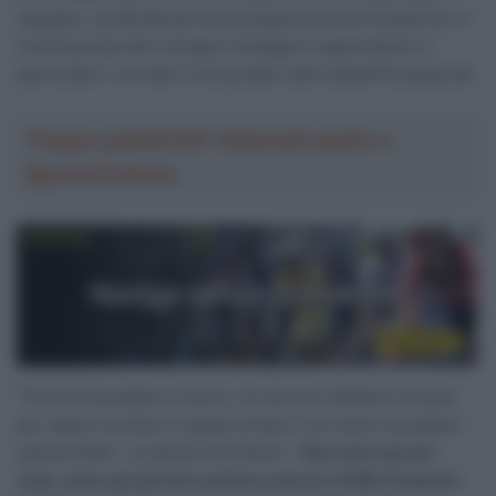
squadra, condividendo la sua esperienza nei Grandi Giri e
contribuendo allo sviluppo strategico supportando in
particolare i corridori che puntano alle classifiche generali.
Troppa pubblicità? Abbonati gratis a
SpazioCiclismo
“Prima di accettare il lavoro, ho dovuto riflettere a fondo,
per capire se fossi in grado di farlo e se volevo accettare
questa sfida – le parole di Schleck –
Non sono qui per
caso, sono qui perché conosco ancora il DNA di questo