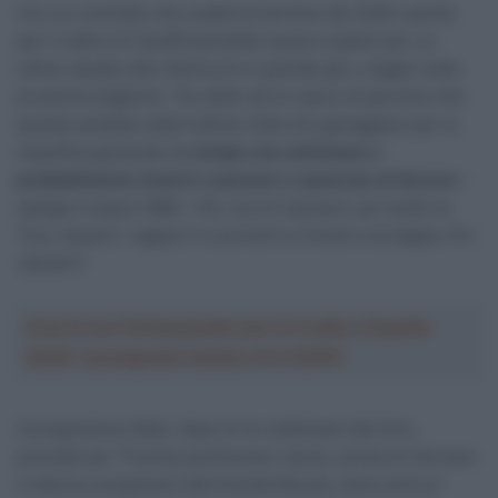
Con un contratto che scadrà al termine del 2025, quindi,
per il nativo di Cardiff potrebbe esserci spazio per un
ultimo assalto alla vittoria di un grande giro, magari nella
prossima stagione: “Ho detto ad un sacco di persone che
questa sarebbe stata l’ultima volta che gareggiavo per la
classifica generale ma
tempo una settimana e
probabilmente inizierò a pensare a qualcosa di diverso
–
spiega il classe 1986 – Per ora mi riposerò, poi andrò al
Tour, aiuterò i ragazzi lì e proverò a vincere una tappa. Poi
valuterò”.
Crea la tua Fantasquadra per la Vuelta a España
2026: montepremi minimo di 5.000€!
Il programma infatti, dopo le tre settimane del Giro,
prevede per Thomas pochissimo riposo, prima di ritornare
in altura e prepararsi alla Grande Boucle, dove avrà un