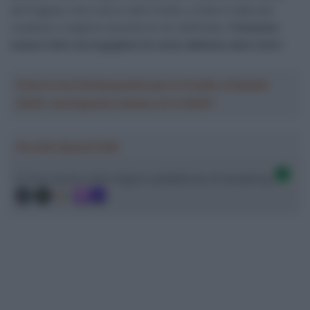
da Pogacar, che è ad un altro livello, e Dani è stato più
costante e migliore durante le tre settimane.
Possiamo
essere felici ed orgogliosi di come abbiamo dato tutto
“.
Crea la tua Fantasquadra per la Vuelta a España
2026: montepremi minimo di 5.000€!
Ascolta SpazioTalk!
Ci trovi anche sulle migliori piattaforme di streaming