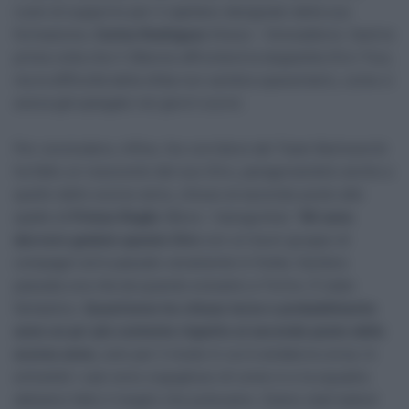
ruolo di supporto per il capitano designato della sua
formazione,
Carlos Rodriguez
(Ineos – Grenadiers). Sarà la
prima volta che il 38enne affronterà la doppietta Giro-Tour,
ma la difficoltà della sfida non sembra spaventarlo, come ci
aveva già spiegato nei giorni scorsi.
Per concludere, infine, l’ex corridore del Team Barloworld
ha fatto un resoconto del suo Giro, paragonandolo anche a
quello dello scorso anno, chiuso al secondo posto alle
spalle di
Primoz Roglic
(Bora – hansgrohe): “
Mi sono
davvero goduto questo Giro
con un buon gruppo di
compagni ed è passato veramente in fretta. Sembra
passata una vita da quando eravamo a Torino. È stato
fantastico.
Quest’anno ho chiuso terzo e probabilmente
sono un po’ più contento rispetto al secondo posto dello
scorso anno
, solo per il modo in cui è andata la corsa. In
entrambi i casi sono orgoglioso di come io e la squadra
abbiamo fatto il meglio che potevamo. Siamo stati battuti