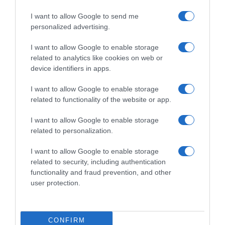
Giro d’Italia 2026, Geraint
Giro d’Italia 2026, Geraint
Thomas loda Egan Bernal:
Thomas punge la UAE
I want to allow Google to send me
“Ha un impatto enorme sulla
Emirates XRG per le tante
personalized advertising.
squadra”
cadute: “Usano sempre gli
pneumatici da cronometro –
4 Giugno 2026, 9:39
I want to allow Google to enable storage
Sono velocissimi, però…”
related to analytics like cookies on web or
15 Maggio 2026, 8:56
device identifiers in apps.
I want to allow Google to enable storage
related to functionality of the website or app.
Commenta
I want to allow Google to enable storage
related to personalization.
I want to allow Google to enable storage
© Copyright 2026, All Rights Reserved Designed by
related to security, including authentication
functionality and fraud prevention, and other
©SpazioCiclismo
Preferenze Privacy
user protection.
Contatti
Redazione
Privacy & Cookie Policy
Pubblicità
Lavora con noi
VeloPro
CONFIRM