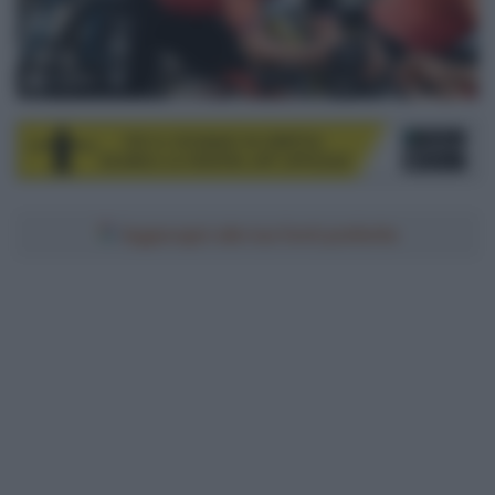
© Sirotti
Aggiungici alle tue fonti preferite