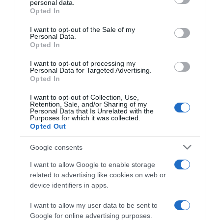
personal data.
Opted In
Please note that this website/app uses one or more Google
services and may gather and store information including but
I want to opt-out of the Sale of my
Personal Data.
not limited to your visit or usage behaviour. You may click to
Opted In
grant or deny consent to Google and its third-party tags to
use your data for below specified purposes in below Google
I want to opt-out of processing my
Netcompany INEOS, Geraint
Geraint Thomas critica la
consent section.
Personal Data for Targeted Advertising.
Thomas ‘benedice’ la crescita
preparazione di Remco
Opted In
di Thymen Arensman: “Dopo
Evenepoel per il Tour de
i successi al Tour ha avuto
France: “Bisogna gareggiare,
I want to opt-out of Collection, Use,
più fiducia”
altrimenti non sai il tuo
Retention, Sale, and/or Sharing of my
livello”
Personal Data that Is Unrelated with the
30 Giugno 2026, 9:00
Purposes for which it was collected.
6 Giugno 2026, 11:20
Opted Out
Google consents
I want to allow Google to enable storage
related to advertising like cookies on web or
device identifiers in apps.
I want to allow my user data to be sent to
Google for online advertising purposes.