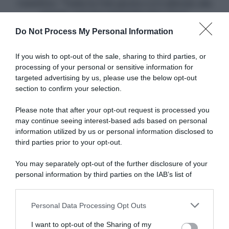
giusta
l'obiettivo: "Tadej ha l'età giusta e si è allenato alla
e
grande, può fare doppietta Giro-Tour"
si
Do Not Process My Personal Information
è
Articoli correlati
allenato
alla
If you wish to opt-out of the sale, sharing to third parties, or
grande,
processing of your personal or sensitive information for
può
targeted advertising by us, please use the below opt-out
fare
section to confirm your selection.
doppietta
Giro-
Please note that after your opt-out request is processed you
Tour"
may continue seeing interest-based ads based on personal
information utilized by us or personal information disclosed to
Tour de France 2026, Geraint
Tour de France 2026, Geraint
Thomas tiene alto il morale in
Thomas spiega le scelte della
third parties prior to your opt-out.
casa Netcompany Ineos:
Netcompany Ineos: “Molto
“Inizio difficile, ma
difficile lasciare fuori
You may separately opt-out of the further disclosure of your
rimaniamo positivi – Oggi?
Rodriguez. Puntiamo alle
personal information by third parties on the IAB’s list of
No, è un giorno da classifica
tappe. Quando non hai un
downstream participants.
generale”
grande favorito corri in
maniera diversa”
9 Luglio 2026, 13:45
Personal Data Processing Opt Outs
This information may also be disclosed by us to third parties
1 Luglio 2026, 15:04
on the IAB’s List of Downstream Participants that may further
I want to opt-out of the Sharing of my
disclose it to other third parties.