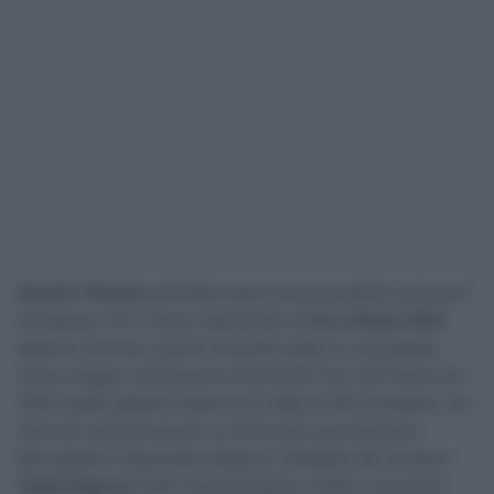
Geraint Thomas
potrebbe avere ancora qualche cartuccia
da sparare. Per il terzo classificato al
Giro d’Italia 2024
appena concluso, giunto al quinto podio in una grande
corsa a tappe, compresa la vittoria del Tour de France nel
2018, quella appena trascorsa è stata la 38ª primavera, ma
l’età non sembra essere un limite alle sue ambizioni.
Nonostante l’imponente distacco rimediato dal vincitore
Tadej Pogacar
(UAE Team Emirates), infatti, il secondo