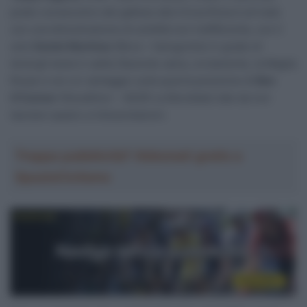
podio consecutivo del gallese alla Corsa Rosa è arrivato
con una dimostrazione di solidità non indifferente, con il
solo
Daniel Martinez
(Bora – hansgrohe) in grado di
tenergli testa in salita (facendo salva, ovviamente, la Maglia
Rosa) e con un vantaggio sulla quarta posizione di
Ben
O’Connor
(Decathlon – AG2R La Mondiale) tale da non
lasciare spazio a interpretazioni.
Troppa pubblicità? Abbonati gratis a
SpazioCiclismo