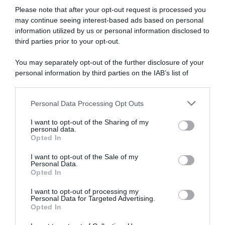
Please note that after your opt-out request is processed you
may continue seeing interest-based ads based on personal
information utilized by us or personal information disclosed to
Groupama-FDJ United, David
Groupama-FDJ United, David
Gaudu conferma l’assenza
Gaudu sempre meno al
third parties prior to your opt-out.
dal Tour e risponde alle
centro del team e fuori dal
critiche: “Se non ne avessi
Tour: “È diventato un mistero
You may separately opt-out of the further disclosure of your
voglia, non mi allenerei, non
irritante, ha perso la scintilla
personal information by third parties on the IAB’s list of
mi farei male e non
e non se ne rende conto”
downstream participants.
parteciperei alle gare”
24 Giugno 2026, 16:00
27 Giugno 2026, 17:15
Personal Data Processing Opt Outs
This information may also be disclosed by us to third parties
on the IAB’s List of Downstream Participants that may further
I want to opt-out of the Sharing of my
disclose it to other third parties.
personal data.
Opted In
Please note that this website/app uses one or more Google
services and may gather and store information including but
I want to opt-out of the Sale of my
Personal Data.
not limited to your visit or usage behaviour. You may click to
Opted In
grant or deny consent to Google and its third-party tags to
use your data for below specified purposes in below Google
I want to opt-out of processing my
Groupama-FDJ United,
Parigi-Nizza 2026, David
consent section.
Personal Data for Targeted Advertising.
niente Ardenne per David
Gaudu passa in poche ore da
Opted In
Gaudu: ritorno in gara
un’ottima giornata al ritiro:
rinviato per delle “crisi
“Era esausto, deve ritrovare