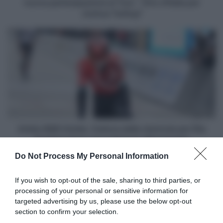
-
nuova partecipazione al Tour - Giro d'Italia per
Giro
Joshua Tarling?
d'Italia
per
Arkéa-
Joshua
B&B
Tarling?
Hotels,
frattura
della
clavicola
per
Élie
Gesbert
dopo
Arkéa-B&B Hotels, frattura della clavicola per Élie
una
Gesbert dopo una caduta in allenamento
caduta
Do Not Process My Personal Information
in
Articoli correlati
allenamento
If you wish to opt-out of the sale, sharing to third parties, or
processing of your personal or sensitive information for
targeted advertising by us, please use the below opt-out
section to confirm your selection.