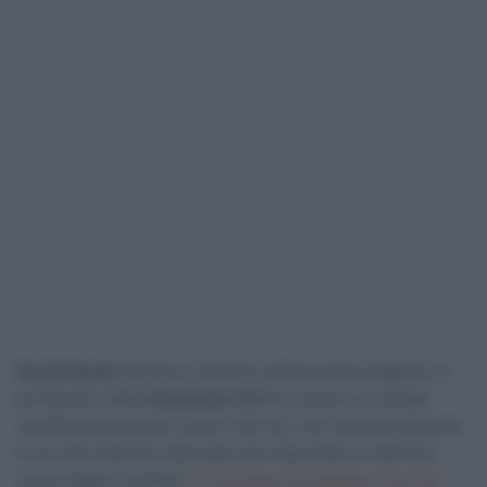
David Gaudu
traccia un bilancio della propria stagione. Il
portacolori della
Groupama-FDJ
ha vissuto un annata
caratterizzata da più ombre che luci, che nella prima parte
lo ha visto faticare nelle gare più importanti e ottenere
come miglior risultato
un successo al modesto Tour du