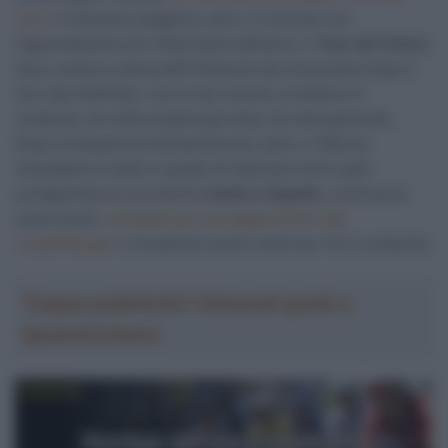
Jura
. Il momento peggiore, però, è coinciso con
l’appuntamento più importante dell’anno, il
Tour de France
,
dove, anche a causa dell’infezione da covid presa dopo il
Giro del Delfinato, non è mai riuscito a mettersi in
evidenza, né nella singola giornata, né nella generale.
Dopo la disastrosa Grande Boucle, però, il 28enne
transalpino è stato in grado di rilanciarsi ed è stato
protagonista di una buona
Vuelta a España
, conclusa al
sesto posto,
vincendo poi una tappa al Giro del
Lussemburgo
e chiudendo anche nella top-10 Il Lombardia.
Troppa pubblicità? Abbonati gratis a
SpazioCiclismo