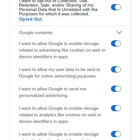
I want to opt-out of Collection, Use,
allergiche”
costanza di rendimento”
Retention, Sale, and/or Sharing of my
Personal Data that Is Unrelated with the
17 Aprile 2026, 10:05
13 Marzo 2026, 8:37
Purposes for which it was collected.
Opted Out
Google consents
I want to allow Google to enable storage
related to advertising like cookies on web or
device identifiers in apps.
I want to allow my user data to be sent to
Google for online advertising purposes.
Groupama-FDJ United, David
Groupama-FDJ, David Gaudu
Gaudu: “Nel 2025 ho toccato
analizza l’anno passato in
I want to allow Google to send me
il fondo. In Francia molte
vista di quello prossimo: “La
personalized advertising.
persone sono pronte a tirarti
cosa più difficile è rimanere
giù quando vai male”
in buona salute e macinare
I want to allow Google to enable storage
ore di allenamento. Gennaio
5 Gennaio 2026, 19:17
related to analytics like cookies on web or
sarà un mese molto
importante”
device identifiers in apps.
24 Dicembre 2025, 9:23
I want to allow Google to enable storage