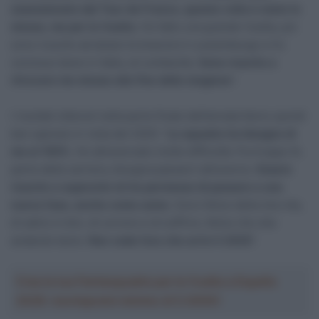
ossessionato dal Tour de France, questa volta è stato lo
stesso, ma per la Vuelta
. Ho fatto una grande Vuelta, poi
sono riuscito ad alzare le braccia in Lussemburgo e ho
concluso bene in Italia, al Lombardia.
Sono riuscito a
ritrovare me stesso alla fine della stagione
“.
I risultati ottenuti nella parte finale dell’annata fanno quindi
ben sperare in vista del 2025: “
La squadra ha bisogno di
me al 100%
. Ho attraversato molte difficoltà. Purtroppo fa
parte della carriera, bisogna passarci attraverso.
Essere
riuscito a superarle mi ha permesso di passare a una
nuova fase, anche come uomo
. Sono felice della mia vita,
di salire in bici, di correre e di soffrire, felice che stia
andando bene.
Non vedo l’ora che arrivi il 2025
“.
Crea la tua Fantasquadra per la Vuelta a España
2026: montepremi minimo di 5.000€!